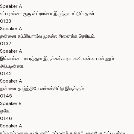
Speaker A
எப்படின்னா குரு ஸ்ட்ராங்கா இருந்தா மட்டும் தான்.
01:33
Speaker A
தன்னை சுப்பீரியராவே முதல்ல நினைக்க தெரியும்.
01:37
Speaker A
இல்லன்னா மகரத்துல இருக்கக்கூடிய சனி என்ன பண்ணும்
அப்படின்னா.
01:42
Speaker A
தன்னை தாழ்த்தியே வச்சுக்கிட்டு இருக்கும்.
01:45
Speaker B
ஓகே.
01:46
Speaker A
நம்ம நம்மளுடைய டேலன்ட் நம்மளுக்கு தெரியலையோ அப்படின்னு