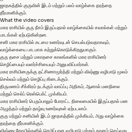
ஜாதகத்தில் குருவின் இடம் மற்றும் பலம் வாழ்க்கை தரத்தை
தீர்மானிக்கும்.
What the video covers
மகர ராசியில் குரு நீசம் இருப்பதால் வாழ்க்கையில் சவால்கள் மற்றும்
பாடங்கள் ஏற்படுகின்றன.
சனி மகர ராசியில் கடமை உணர்வுடன் செயல்படுவதாகவும்,
வாழ்க்கையை பாடமாக கற்றுக்கொடுக்கிறதுமாகும்.
குரு தசை மற்றும் மகாதசை காலங்களில் மகர ராசியினர்
செழிப்பையும் வளர்ச்சியையும் அனுபவிப்பார்கள்.
மகர ராசியினருக்கு தட்சிணாமூர்த்தி மற்றும் விஷ்ணு வழிபாடு மூலம்
செல்வம் மற்றும் செழிப்பு கிடைக்கும்.
திருமணம் சீக்கிரம் நடக்கும் வாய்ப்பு அதிகம், ஆனால் மனநிலை
மற்றும் செல்ப் ரெஸ்பெக்ட் முக்கியம்.
மகர ராசியினர் பெரும்பாலும் போராட்ட நிலைமையில் இருப்பதால் மன
அழுத்தம் மற்றும் தாழ்வு உணர்வுகள் ஏற்படலாம்.
குரு மற்றும் சனியின் இடம் ஜாதகத்தில் முக்கியம், அது வாழ்க்கை
தரத்தை தீர்மானிக்கும்.
விஷ்ணு கோயில்களில் செழிப்பான வழிபாடு மற்றும் தானம் செய்வது