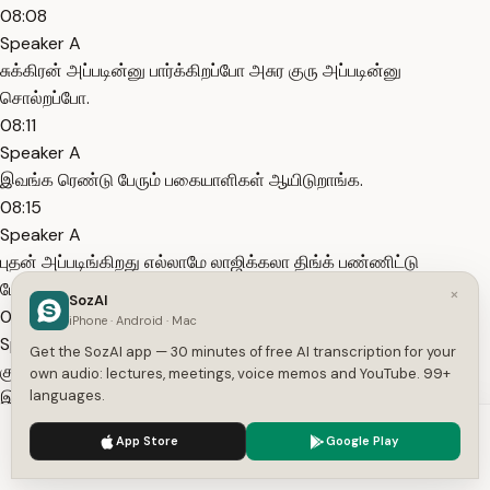
08:08
Speaker A
சுக்கிரன் அப்படின்னு பார்க்கிறப்போ அசுர குரு அப்படின்னு
சொல்றப்போ.
08:11
Speaker A
இவங்க ரெண்டு பேரும் பகையாளிகள் ஆயிடுறாங்க.
08:15
Speaker A
புதன் அப்படிங்கிறது எல்லாமே லாஜிக்கலா திங்க் பண்ணிட்டு
போகக்கூடிய ஒரு அமைப்புல இருக்கிறப்போ.
×
SozAI
08:20
iPhone · Android · Mac
Speaker A
Get the SozAI app — 30 minutes of free AI transcription for your
குரு வந்து ஞான ஞானத்தை குறிக்கக்கூடிய ஒரு விஷயமா
own audio: lectures, meetings, voice memos and YouTube. 99+
languages.
இருக்கிறப்போ.
08:24
We use cookies to enhance your experience.
Privacy Policy
App Store
Google Play
Speaker A
Accept
Settings
இவர் எல்லாமே வந்து பிலாசபிக்கலா பார்க்கக்கூடியவர் குரு.