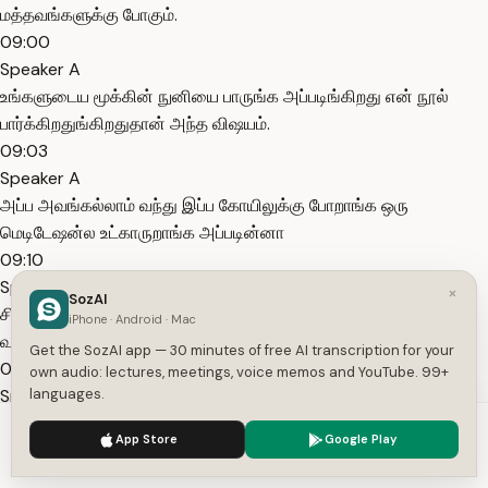
மத்தவங்களுக்கு போகும்.
09:00
Speaker A
உங்களுடைய மூக்கின் நுனியை பாருங்க அப்படிங்கிறது என் நூல்
பார்க்கிறதுங்கிறதுதான் அந்த விஷயம்.
09:03
Speaker A
அப்ப அவங்கல்லாம் வந்து இப்ப கோயிலுக்கு போறாங்க ஒரு
மெடிடேஷன்ல உட்காருறாங்க அப்படின்னா
09:10
Speaker A
×
SozAI
சிவன் ஸ்தலங்களுக்கு போயிட்டு அங்க இருக்க தட்சிணாமூர்த்தி
iPhone · Android · Mac
வழிபாடு பண்றது.
Get the SozAI app — 30 minutes of free AI transcription for your
09:15
own audio: lectures, meetings, voice memos and YouTube. 99+
Speaker A
languages.
அதோட ஆலங்குடிக்கும் போயிட்டு ஆலங்குடியில எல்லாம் போயிட்டு
We use cookies to enhance your experience.
Privacy Policy
App Store
Google Play
அங்க தட்சிணாமூர்த்தி வழிபட்ட கையோட வெளியே வர மாதிரிதான்
Accept
Settings
இருக்கும்.