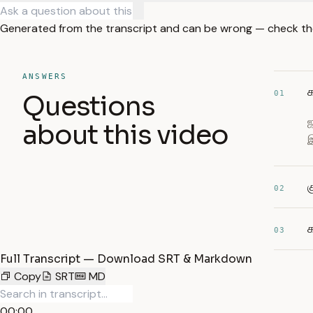
Generated from the transcript and can be wrong — check th
ANSWERS
க
01
Questions
ஜ
about this video
இ
க
02
க
03
Full Transcript — Download SRT & Markdown
Copy
SRT
MD
00:00