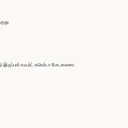
குது.
ு இருப்பார் எஃபர்ட் கரெக்டா போடலைனா.