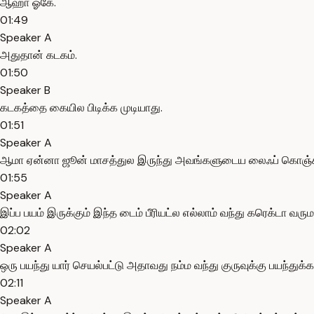
ஆஹா ஓகே.
01:49
Speaker A
அதுதான் கடகம்.
01:50
Speaker B
கடகத்தை கையில பிடிக்க முடியாது.
01:51
Speaker A
ஆமா ஏன்னா ஜூன் மாசத்துல இருந்து அவங்களுடைய லைஃப் கொஞ்சம்
01:55
Speaker A
இப்ப பயம் இருக்கும் இந்த டைம் பீரியட்ல எல்லாம் வந்து கரெக்டா வரு
02:02
Speaker A
ஒரு பயந்து யார் செயல்பட்டு அதாவது நம்ம வந்து குருவுக்கு பயந்துக
02:11
Speaker A