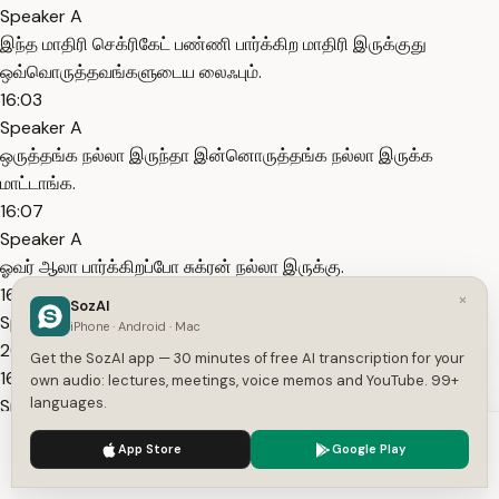
Speaker A
இந்த மாதிரி செக்ரிகேட் பண்ணி பார்க்கிற மாதிரி இருக்குது
ஒவ்வொருத்தவங்களுடைய லைஃபும்.
16:03
Speaker A
ஒருத்தங்க நல்லா இருந்தா இன்னொருத்தங்க நல்லா இருக்க
மாட்டாங்க.
16:07
Speaker A
ஓவர் ஆலா பார்க்கிறப்போ சுக்ரன் நல்லா இருக்கு.
16:11
×
SozAI
Speaker A
iPhone · Android · Mac
2026 அப்படின்னு பார்க்கிறப்போ.
Get the SozAI app — 30 minutes of free AI transcription for your
16:13
own audio: lectures, meetings, voice memos and YouTube. 99+
languages.
Speaker A
சுக்ரன் நல்லா இருக்கு அப்படின்னா இது ஃபீமேலுக்குதான் பயங்கர
We use cookies to enhance your experience.
Privacy Policy
App Store
Google Play
ஃபேவரபிலா இருக்கப்போகுது.
Accept
Settings
16:21