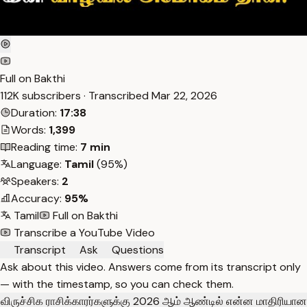
Full on Bakthi
112K subscribers · Transcribed
Mar 22, 2026
Duration:
17:38
Words:
1,399
Reading time:
7 min
Language:
Tamil
(95%)
Speakers:
2
Accuracy:
95%
Tamil
Full on Bakthi
Transcribe a YouTube Video
Transcript
Ask
Questions
Ask about this video. Answers come from its transcript only
— with the timestamp, so you can check them.
விருச்சிக ராசிக்காரர்களுக்கு 2026 ஆம் ஆண்டில் என்ன மாதிரியான