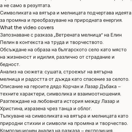
а не само в резултата.
Символиката на вятъра и мелницата подчертава идеята
за промяна и преобразуване на природната енергия.
What the video covers
Запознаване с разказа „Ветрената мелница“ на Елин
Пелин в контекста на труда и творчеството.
Обсъждане на образа на българското село като място
на жизненост и идилия, различно от страдание и
бедност.
Анализ на сюжета: сушата, строежът на вятърна
мелница и радостта от дъжда като спасение за селото.
Описание на героите дядо Корчан и Лазар Дъбака –
техните характери, символика и взаимоотношения.
Разглеждане на любовната история между Лазар и
Христина, изразена чрез танца и облог.
Тълкуване на символиката на вятъра и мелницата като
природни стихии и символи на промяна и творчество.
Композиционен анализ на разказа – експозиция,