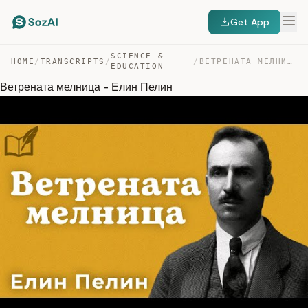
Get App
SCIENCE &
HOME
/
TRANSCRIPTS
/
/
ВЕТРЕНАТА МЕЛНИЦА – ЕЛИН ПЕЛИН — TRANSCRIPT
EDUCATION
Ветрената мелница - Елин Пелин