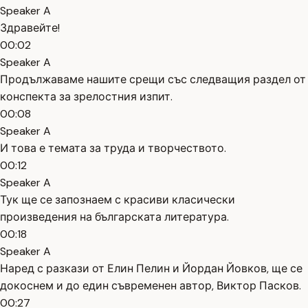
Speaker A
Здравейте!
00:02
Speaker A
Продължаваме нашите срещи със следващия раздел от
конспекта за зрелостния изпит.
00:08
Speaker A
И това е темата за труда и творчеството.
00:12
Speaker A
Тук ще се запознаем с красиви класически
произведения на българската литература.
00:18
Speaker A
Наред с разкази от Елин Пелин и Йордан Йовков, ще се
докоснем и до един съвременен автор, Виктор Пасков.
00:27