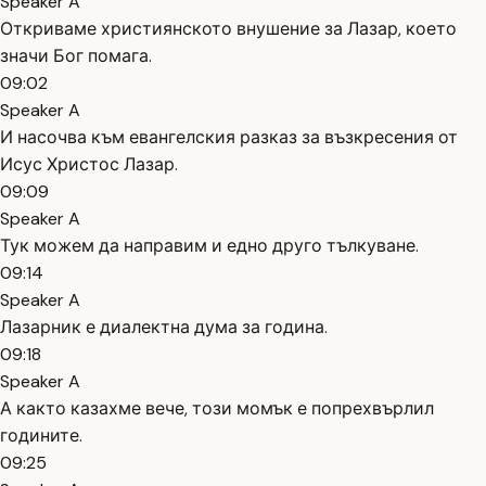
Speaker A
Откриваме християнското внушение за Лазар, което
значи Бог помага.
09:02
Speaker A
И насочва към евангелския разказ за възкресения от
Исус Христос Лазар.
09:09
Speaker A
Тук можем да направим и едно друго тълкуване.
09:14
Speaker A
Лазарник е диалектна дума за година.
09:18
Speaker A
А както казахме вече, този момък е попрехвърлил
годините.
09:25