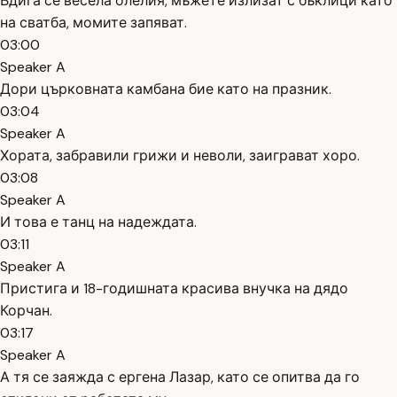
Вдига се весела олелия, мъжете излизат с бъклици като
на сватба, момите запяват.
03:00
Speaker A
Дори църковната камбана бие като на празник.
03:04
Speaker A
Хората, забравили грижи и неволи, заиграват хоро.
03:08
Speaker A
И това е танц на надеждата.
03:11
Speaker A
Пристига и 18-годишната красива внучка на дядо
Корчан.
03:17
Speaker A
А тя се заяжда с ергена Лазар, като се опитва да го