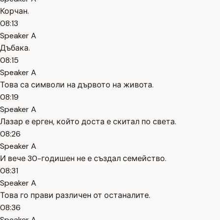
Корчан.
08:13
Speaker A
Дъбака.
08:15
Speaker A
Това са символи на дървото на живота.
08:19
Speaker A
Лазар е ерген, който доста е скитал по света.
08:26
Speaker A
И вече 30-годишен не е създал семейство.
08:31
Speaker A
Това го прави различен от останалите.
08:36
Speaker A