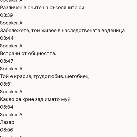
Различен в очите на съселяните си.
08:39
Speaker A
Забележете, той живее в наследствената воденица.
08:44
Speaker A
Встрани от общността.
08:47
Speaker A
Той е красив, трудолюбив, шегобиец.
08:51
Speaker A
Какво се крие зад името му?
08:54
Speaker A
Лазар.
08:56