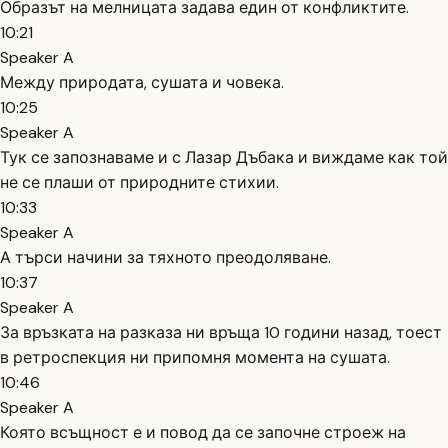
Образът на мелницата задава един от конфликтите.
10:21
Speaker A
Между природата, сушата и човека.
10:25
Speaker A
Тук се запознаваме и с Лазар Дъбака и виждаме как той
не се плаши от природните стихии.
10:33
Speaker A
А търси начини за тяхното преодоляване.
10:37
Speaker A
За връзката на разказа ни връща 10 години назад, тоест
в ретроспекция ни припомня момента на сушата.
10:46
Speaker A
Която всъщност е и повод да се започне строеж на