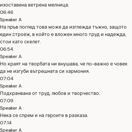
изоставена ветрена мелница.
06:46
Speaker A
На пръв поглед това може да изглежда тъжно, защото
един строеж, в който е вложен много труд и надежда,
стои като скелет.
06:54
Speaker A
Но краят на творбата ни внушава, че по-важно е човек
да не изгуби вътрешната си хармония.
07:04
Speaker A
Подхранвана от труд, любов и творчество.
07:09
Speaker A
Нека се спрем и на героите в разказа.
07:14
Speaker A