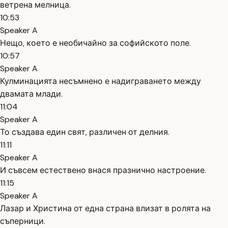
ветрена мелница.
10:53
Speaker A
Нещо, което е необичайно за софийското поле.
10:57
Speaker A
Кулминацията несъмнено е надиграването между
двамата млади.
11:04
Speaker A
То създава един свят, различен от делния.
11:11
Speaker A
И съвсем естествено внася празнично настроение.
11:15
Speaker A
Лазар и Христина от една страна влизат в ролята на
съперници.