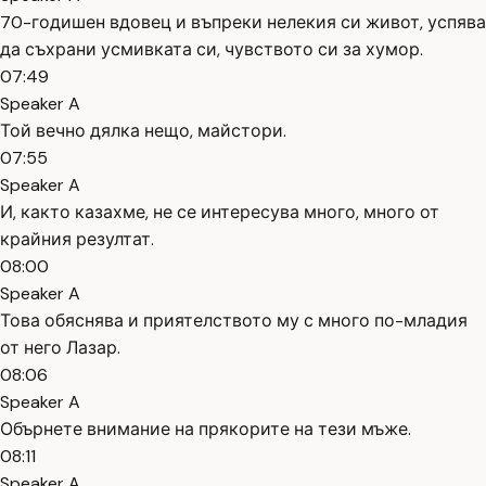
70-годишен вдовец и въпреки нелекия си живот, успява
да съхрани усмивката си, чувството си за хумор.
07:49
Speaker A
Той вечно дялка нещо, майстори.
07:55
Speaker A
И, както казахме, не се интересува много, много от
крайния резултат.
08:00
Speaker A
Това обяснява и приятелството му с много по-младия
от него Лазар.
08:06
Speaker A
Обърнете внимание на прякорите на тези мъже.
08:11
Speaker A