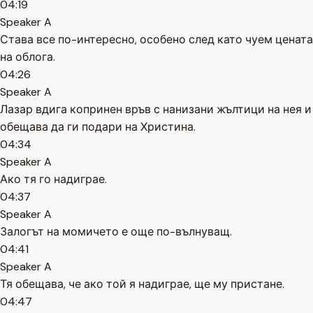
04:19
Speaker A
Става все по-интересно, особено след като чуем цената
на облога.
04:26
Speaker A
Лазар вдига копринен връв с нанизани жълтици на нея и
обещава да ги подари на Христина.
04:34
Speaker A
Ако тя го надиграе.
04:37
Speaker A
Залогът на момичето е още по-вълнуващ.
04:41
Speaker A
Тя обещава, че ако той я надиграе, ще му пристане.
04:47