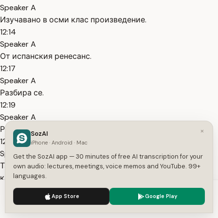
Speaker A
Изучавано в осми клас произведение.
12:14
Speaker A
От испанския ренесанс.
12:17
Speaker A
Разбира се.
12:19
Speaker A
Романът на Сервантес Дон Кихот.
×
SozAI
12:22
iPhone · Android · Mac
Speaker A
Get the SozAI app — 30 minutes of free AI transcription for your
Там героят се бори с вятърните мелници, виждайки ги
own audio: lectures, meetings, voice memos and YouTube. 99+
languages.
като великани.
12:28
We use cookies to enhance your experience.
Privacy Policy
App Store
Google Play
Speaker A
Accept
Settings
Създава свой свят, роден от фантазията му и отговарящ