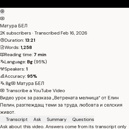
Матура БЕЛ
2K subscribers · Transcribed
Feb 16, 2026
Duration:
13:21
Words:
1,258
Reading time:
7 min
Language:
Bg
(95%)
Speakers:
1
Accuracy:
95%
Bg
Матура БЕЛ
Transcribe a YouTube Video
Видео урок за разказа „Ветрената мелница“ от Елин
Пелин, разглеждащ теми за труда, любовта и селския
живот.
Transcript
Ask
Summary
Questions
Ask about this video. Answers come from its transcript only