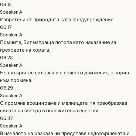
06:12
Speaker A
Изпратени от природата като предупреждение.
06:17
Speaker A
Помните, Бог изпраща потопа като наказание за
греховете на хората.
06:23
Speaker A
Но вятърът се свързва и с вечното движение, с порив
към промяна.
06:29
Speaker A
С промяна асоциираме и мелницата, тя преобразява
силата на вятъра в положителна енергия.
06:37
Speaker A
В началото на разказа ни представя недовършената и