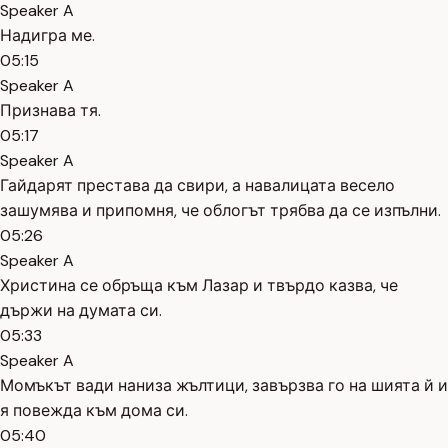
Speaker A
Надигра ме.
05:15
Speaker A
Признава тя.
05:17
Speaker A
Гайдарят престава да свири, а навалицата весело
зашумява и припомня, че облогът трябва да се изпълни.
05:26
Speaker A
Христина се обръща към Лазар и твърдо казва, че
държи на думата си.
05:33
Speaker A
Момъкът вади наниза жълтици, завързва го на шията й и
я повежда към дома си.
05:40