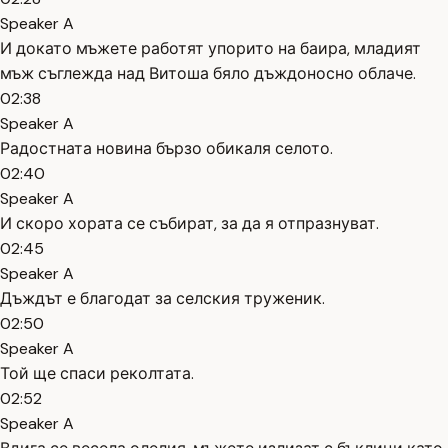
Speaker A
И докато мъжете работят упорито на баира, младият
мъж съглежда над Витоша бяло дъждоносно облаче.
02:38
Speaker A
Радостната новина бързо обикаля селото.
02:40
Speaker A
И скоро хората се събират, за да я отпразнуват.
02:45
Speaker A
Дъждът е благодат за селския труженик.
02:50
Speaker A
Той ще спаси реколтата.
02:52
Speaker A