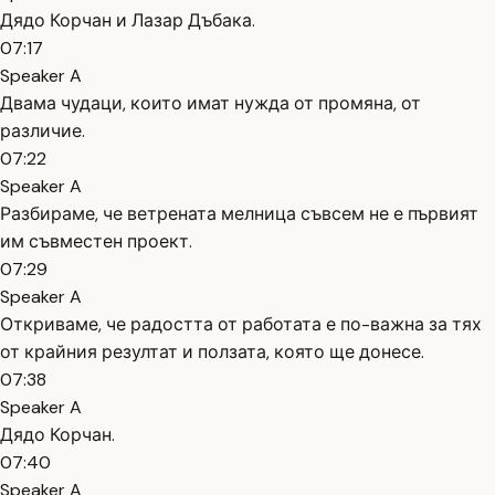
Дядо Корчан и Лазар Дъбака.
07:17
Speaker A
Двама чудаци, които имат нужда от промяна, от
различие.
07:22
Speaker A
Разбираме, че ветрената мелница съвсем не е първият
им съвместен проект.
07:29
Speaker A
Откриваме, че радостта от работата е по-важна за тях
от крайния резултат и ползата, която ще донесе.
07:38
Speaker A
Дядо Корчан.
07:40
Speaker A