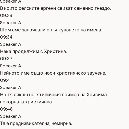
Speaker A
В които селските ергени свиват семейно гнездо.
09:29
Speaker A
Щом сме започнали с тълкуването на имена.
09:34
Speaker A
Нека продължим с Христина.
09:37
Speaker A
Нейното име също носи християнско звучене.
09:41
Speaker A
Но тя сякаш не е типичния пример на Хрисима,
покорната християнка.
09:48
Speaker A
Тя е предизвикателна, немирна.