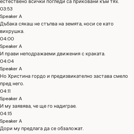
естествено всички погледи са приковани към тях.
03:53
Speaker A
Дъбака сякаш не стъпва на земята, носи се като
вихрушка.
04:00
Speaker A
И прави неподражаеми движения с краката.
04:04
Speaker A
Но Христина гордо и предизвикателно застава смело
пред него.
04:11
Speaker A
И му заявява, че ще го надиграе.
04:15
Speaker A
Дори му предлага да се обзаложат.