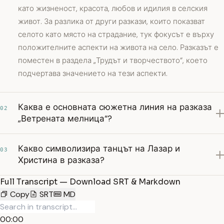
като жизненост, красота, любов и идилия в селския
живот. За разлика от други разкази, които показват
селото като място на страдание, тук фокусът е върху
положителните аспекти на живота на село. Разказът е
поместен в раздела „Трудът и творчеството“, което
подчертава значението на тези аспекти.
Каква е основната сюжетна линия на разказа
02
„Ветрената мелница“?
Какво символизира танцът на Лазар и
03
Христина в разказа?
Full Transcript — Download SRT & Markdown
Copy
SRT
MD
00:00