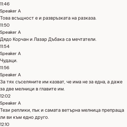
11:46
Speaker A
Това всъщност е и развръзката на разказа.
11:50
Speaker A
Дядо Корчан и Лазар Дъбака са мечтатели.
11:54
Speaker A
Чудаци.
11:56
Speaker A
За тях съселяните им казват, че има не за една, а даже
за две мелници в главите им.
12:02
Speaker A
Тези реплики, пък и самата ветърна мелница препраща
ли ви към едно друго.
12:10