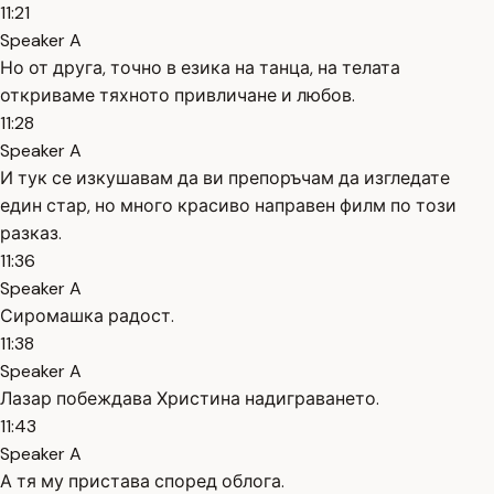
11:21
Speaker A
Но от друга, точно в езика на танца, на телата
откриваме тяхното привличане и любов.
11:28
Speaker A
И тук се изкушавам да ви препоръчам да изгледате
един стар, но много красиво направен филм по този
разказ.
11:36
Speaker A
Сиромашка радост.
11:38
Speaker A
Лазар побеждава Христина надиграването.
11:43
Speaker A
А тя му пристава според облога.