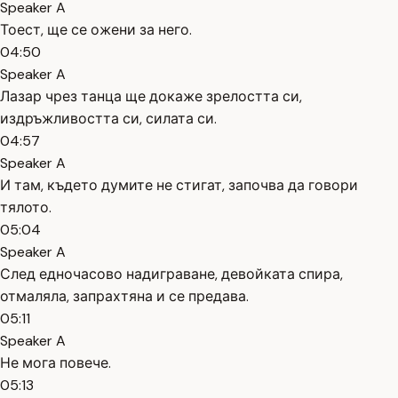
Speaker A
Тоест, ще се ожени за него.
04:50
Speaker A
Лазар чрез танца ще докаже зрелостта си,
издръжливостта си, силата си.
04:57
Speaker A
И там, където думите не стигат, започва да говори
тялото.
05:04
Speaker A
След едночасово надиграване, девойката спира,
отмаляла, запрахтяна и се предава.
05:11
Speaker A
Не мога повече.
05:13