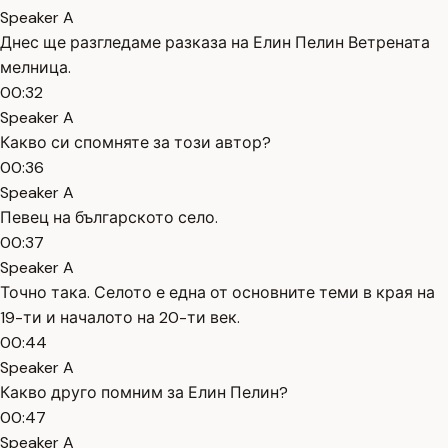
Speaker A
Днес ще разгледаме разказа на Елин Пелин Ветрената
мелница.
00:32
Speaker A
Какво си спомняте за този автор?
00:36
Speaker A
Певец на българското село.
00:37
Speaker A
Точно така. Селото е една от основните теми в края на
19-ти и началото на 20-ти век.
00:44
Speaker A
Какво друго помним за Елин Пелин?
00:47
Speaker A