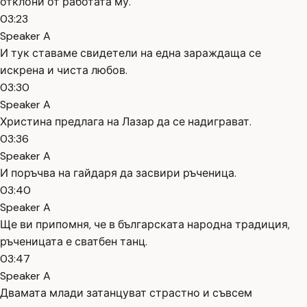
отклони от работата му.
03:23
Speaker A
И тук ставаме свидетели на една зараждаща се
искрена и чиста любов.
03:30
Speaker A
Христина предлага на Лазар да се надиграват.
03:36
Speaker A
И поръчва на гайдаря да засвири ръченица.
03:40
Speaker A
Ще ви припомня, че в българската народна традиция,
ръченицата е сватбен танц.
03:47
Speaker A
Двамата млади затанцуват страстно и съвсем