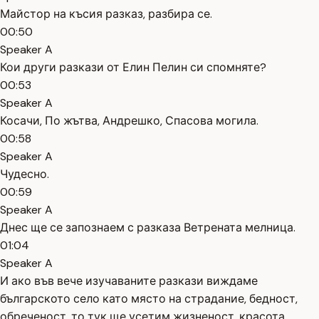
Майстор на късия разказ, разбира се.
00:50
Speaker A
Кои други разкази от Елин Пелин си спомняте?
00:53
Speaker A
Косачи, По жътва, Андрешко, Спасова могила.
00:58
Speaker A
Чудесно.
00:59
Speaker A
Днес ще се запознаем с разказа Ветрената мелница.
01:04
Speaker A
И ако във вече изучаваните разкази виждаме
българското село като място на страдание, бедност,
обреченост, то тук ще усетим жизненост, красота,