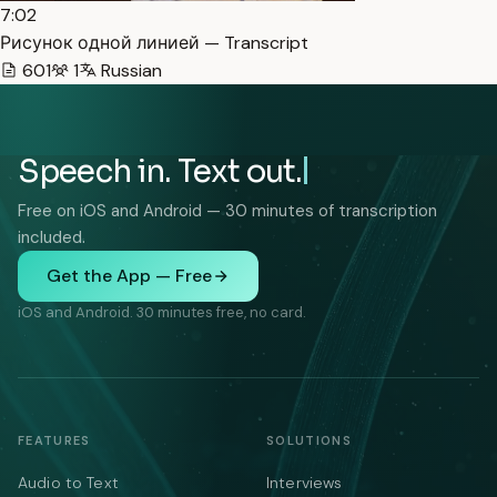
7:02
Рисунок одной линией — Transcript
601
1
Russian
Speech in. Text out.
Free on iOS and Android — 30 minutes of transcription
included.
Get the App — Free
iOS and Android. 30 minutes free, no card.
FEATURES
SOLUTIONS
Audio to Text
Interviews