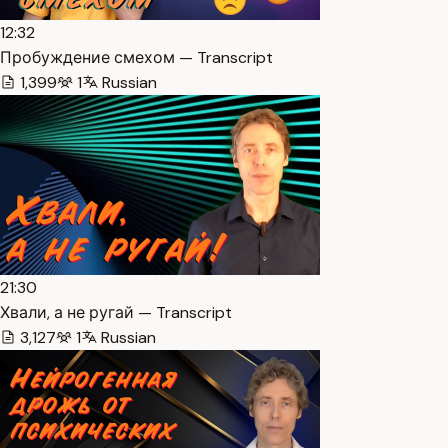
12:32
Пробуждение смехом — Transcript
1,399
1
Russian
21:30
Хвали, а не ругай — Transcript
3,127
1
Russian