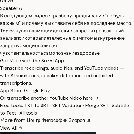
04:25
Speaker A
В следующем видео я разберу предписание "не будь
важным" и почему вы ставите себя на последнее место.
Topics:
чувства
эмоции
детские запреты
транзактный
анализ
психотерапия
телесные симптомы
внутренние
запреты
эмоциональная
чувствительность
самопознание
здоровье
Get More with the SozAI App
Transcribe recordings, audio files, and YouTube videos —
with AI summaries, speaker detection, and unlimited
transcriptions.
App Store
Google Play
Or transcribe another YouTube video here →
Free tools:
TXT to SRT
·
SRT Validator
·
Merge SRT
·
Subtitle
to Text
·
All tools
More from Центр Философии Здоровья
View All