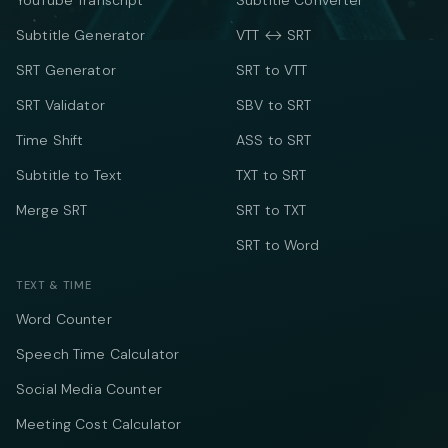
YouTube Transcript
Subtitle Converter
Subtitle Generator
VTT ↔ SRT
SRT Generator
SRT to VTT
SRT Validator
SBV to SRT
Time Shift
ASS to SRT
Subtitle to Text
TXT to SRT
Merge SRT
SRT to TXT
SRT to Word
TEXT & TIME
Word Counter
Speech Time Calculator
Social Media Counter
Meeting Cost Calculator