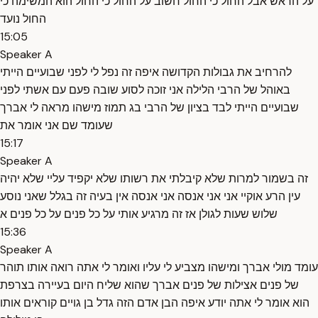
על הראש אבל החול כי החול חשוב על החול כי החול הוא המשימה כי
החול נועד
15:05
Speaker A
להרחיב את גבולות הקדושה איפה זה נפל לי לפני שבועיים הייתי
באוהל של הרבי הלילה אני זוכה לסוע שובה פעם עם אשתי לפני
שבועיים הייתי לבד בציון של הרבי בג תמוז מישהו מראה לי אברך
שעומד שם אני אומר את
15:17
Speaker A
זה בשמור למרות שלא קיבלתי את רשותו שלא יקפיד עליי שלא יהיה
עין הרע אוקיי אני אני אנסה אני אנסה אין בעיה זה בגלל שאני נוסע
שלוש שעות לגולן אז זה מרגיע אותי על כל פנים על כל פנים א
15:36
Speaker A
עומד מולי אברך ומישהו מצביע לי עליו ואומר לי אתה רואה אותו תוהר
של פנים אצילות של פנים אברך שהוא שליח היום בעיירה בצרפת
הוא אומר לי אתה יודע איפה הבן אדם הזה גדל בן גויים קוראים אותו