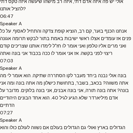
אולי יש פה איזה אדם דתי, איזה רב מישהו שיעשה איזה טקס דתי
להציל אותנו?
06:47
Speaker A
אנחנו הכנף בוער, קם רב, הוציא קופת צדקה והתחיל לאסוף. על כל
פנים אז עומדים אצלו ראשי ישיבות באמת בתור לבקש תרומה אגונה
ואני מרים אליו טלפון ואני אומר לו חז"ל לימדו אותנו שצריכים קודם
ריצוי לפני בקשה. אז אני אומר לו ככה בכבוד אני בונה ואתה
07:03
Speaker A
בונה אולי נבנה ביחד מעבר לקו הסתררה שתיקה. הוא אומר לי מה
אתה משווה? בכאב, בשבר, בתחושת כישלון מה אתה בונה ומה אני
בונה? אתה בונה תורה, אני בונה אבנים, אני בונה בלוקים. מדובר על
אדם מיליארדר שלא הגיע לגיל 40. הוא אחד הבונים היהודיים
הדתיים
07:27
Speaker A
הגדולים בארץ ואולי גם הגדולים בעולם אם נשווה לעולם כולו והוא