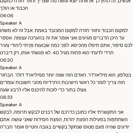
אנשים, זה לוחץ לך אז אתה יוצא עושה מה שצריך וחוזר חזרה למקום
הכבוד או הולך
06:06
Speaker A
למקום הכבוד וחוזר חזרה למקום המכובד באמת. אבל זה לא משהו
עד היכן הדברים מגיעים ואני אומר את זה בהערכה עצומה. אספר
לכם סיפור, אתם תיפלו מהכיסא. לפני כמה שבועות פניתי ליהודי צעיר
חרדי לדעתי הוא פחות מגיל 40. לא פגשתי אותו, רק דיברנו
06:20
Speaker A
בטלפון. הוא מיליארדר. האדם הזה שווה יותר ממיליארד דולר. הבחור
הזה צריך לומר כל ראשי הישיבות החרדיות מהכי חשובות עומדים
אצלו בתור כדי לזכות להיכנס אליו לרבע שעה.
06:33
Speaker A
אני התקשרתי אליו כמובן כדרכם של רבנים לבקש תרומה, לבקש
השתתפות בפעילות הפצת יהדות, הפצת חסידות שאני עושה. אתם
יודעים שהיה פעם מטוס שנתקל בקשיים בגובה והטייס אומר חבר'ה