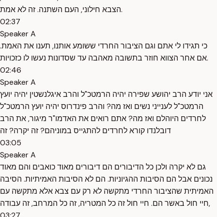
הצבא חילוני, העם השתנה. זה לא אמת.
02:37
Speaker A
כי תגידו לי אתם וגם הציבור החרדי ששומע אותנו, תענו את האמת.
אם אחר הצווא חוזר בתשובה מאהבה עד שסדונות נעשו לו כזכויות.
02:46
Speaker A
אני יודע הרב יהושע שפירה יהיה הרמטכ"ל והרב איגלנשטין יהיה יועץ
הרמטכ"ל לענייני נשים ואז מה? והרב פינדרוס יהיה יועץ הרמטכ"ל
לחרדים היוהלם ואז מה? אתם רואים את האדמו"ר מיגור, את הרב
דובלנדו קורא לחרדים להתגייס במוניהם? זה יקרה? זה
03:05
Speaker A
גם לא יקרה ולכן כל הדיבורים הם דיבורים מאוד כואבים והם מאוד
נכונים אבל הם הסיבות ההגיוניות. הם לא הסיבות האמיתיות. הסיבה
האמיתית שהציבור החרדי מתקשה לא רק עם צבא אלא מתקשה עם
חיי חול באשר הם. חיי חול זה כל המטריה, זה כל המרחב, זה עבודה,
03:27