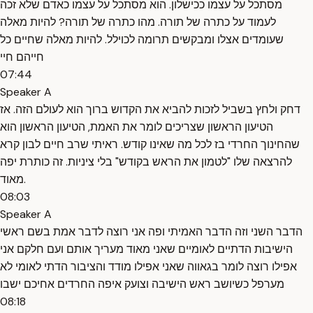
מסתכל על עצמו ככישלון. הוא מסתכל על עצמו כאדם שלא זכה
לעמוד על כתרה של תורה. מהו כתרה של תורה? להיות מאלה
שעומדים אצלו ומבקשים תרומה לכוילל. להיות מאלה שחיים כל
חייהם חיי
07:44
Speaker A
דחק ולחץ בשביל לזכות להביא את הקדוש ברוך הוא לעולם הזה. אז
הטיעון הראשון שצריכים לומר את האמת, הטיעון הראשון הוא
שהחינוך החרדי בז לכל מה שאינו קודש. ראיתי שרב חיים לבון קרא
להרצאה שלו "לטמון את הראש בקודש" בלי ציניות. זה כותרת יפה
מאוד.
08:03
Speaker A
הדבר השני וזה הדבר האמיתי ופה אני רוצה לדבר אמת בשם ראשי
הישיבות הדתיים לאומיים שאני מאוד מעריך אותם ועם חלקם אני
אפילו רוצה לומר בגאווה שאני אפילו מודד והציבור הדתי לאומי לא
מערפל כשיושב ראש הישיבה וצועק איפה החרדים אחיכם ישבו
08:18