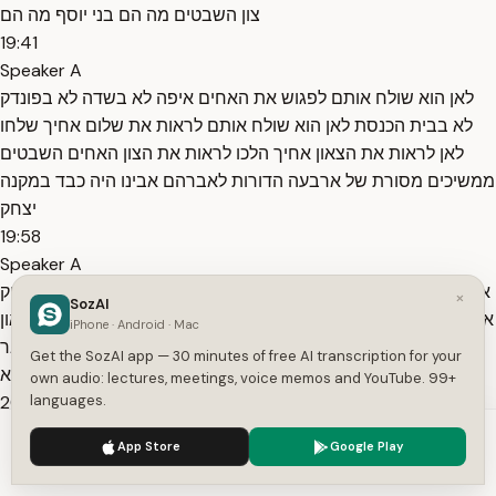
צון השבטים מה הם בני יוסף מה הם
19:41
Speaker A
לאן הוא שולח אותם לפגוש את האחים איפה לא בשדה לא בפונדק
לא בבית הכנסת לאן הוא שולח אותם לראות את שלום אחיך שלחו
לאן לראות את הצאון אחיך הלכו לראות את הצון האחים השבטים
ממשיכים מסורת של ארבעה הדורות לאברהם אבינו היה כבד במקנה
יצחק
19:58
Speaker A
אבינו אמנם חלק גדול מסוכות זה בעזרה יצחק מהשערים אבל ליצחק
×
SozAI
אבינו גם יש עבודה רבה בצא רב ויעקב אבינו כמובן עושה את כל האון
iPhone · Android · Mac
שלו מצון השבטים ממשיכים את אותו מהלך יוסף לעומתם וזה דבר
Get the SozAI app — 30 minutes of free AI transcription for your
מדהים יוסף על מה הוא
own audio: lectures, meetings, voice memos and YouTube. 99+
20:15
languages.
Speaker A
We use cookies to enhance your experience.
Privacy Policy
App Store
Google Play
חולם שהוא חולם בלילה על מה הוא חולם על מה הוא חולם שמה מה
Accept
Settings
מה יש על הארץ שיבולים מאיפה באו לו שיבולים יוסף אמור לחלום על