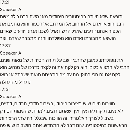
17:21
Speaker A
תופעה שלא הייתה בהיסטוריה היהודית מאז משה רבנו כולל משה
רבנו הוציאו אדם אל הרחוב אל המרחב אל הכפור והוא מחמם את
הכפור אנחנו יודעים שאויל הרשיו אויל לשכנו אנחנו יודעים שאדם
הושפע מחבורתו ואדם הוא נופולדתו והנה מתברר שאדם יוצר
17:37
Speaker A
את נופולדתו. כמובן שהרבי יושב על תורה חסידית של מאות שנים.
הרבי לא המציא כלום. הוא רק לקח את זה לקצה כדרכו של מנהיג. הוא
לקח את זה הכי רחוק. מה על מה התפיסה הזאת יושבת? אז בואו
נתחיל מהתחלה.
17:51
Speaker A
הוויכוח היום שיש בציבור היהודי, בציבור הדתי, חרדים, דתיים,
לאומים, תיקרו לזה איך איך שאתם רוצים, למרות שהשמות הם רק
בשביל לצורך האלגוריה. זה הוויכוח שבגללו היו שתי הרציחות
הראשונות בהיסטוריה. שום דבר לא התחדש. אתם חושבים שיש פה