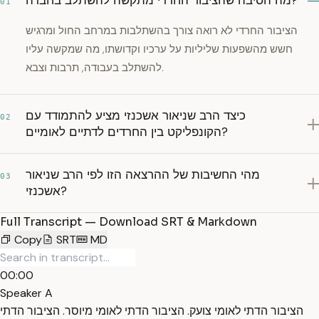
מה הסיבה שהציבור החרדי מתקשה להשתלב בחברה?
01
הציבור החרדי לא רואה צורך בהשתלבות במרחב החול ומרגיש
חשש מהשפעות שליליות על ערכיו וקדושתו, מה שמקשה עליו
להשתלב בעבודה, תרבות וצבא.
כיצד הרב שניאור אשכנזי מציע להתמודד עם
02
הקונפליקט בין החרדים לדתיים לאומיים?
מהי החשיבות של ההרצאה הזו לפי הרב שניאור
03
אשכנזי?
Full Transcript — Download SRT & Markdown
Copy
SRT
MD
00:00
Speaker A
הציבור הדתי לאומי צועק. הציבור הדתי לאומי מיוסר. הציבור הדתי