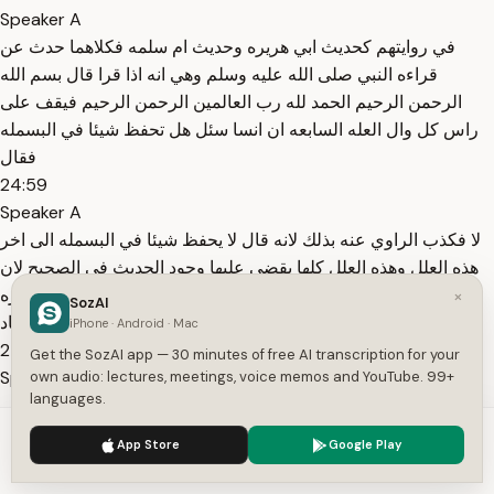
Speaker A
في روايتهم كحديث ابي هريره وحديث ام سلمه فكلاهما حدث عن
قراءه النبي صلى الله عليه وسلم وهي انه اذا قرا قال بسم الله
الرحمن الرحيم الحمد لله رب العالمين الرحمن الرحيم فيقف على
راس كل وال العله السابعه ان انسا سئل هل تحفظ شيئا في البسمله
فقال
24:59
Speaker A
لا فكذب الراوي عنه بذلك لانه قال لا يحفظ شيئا في البسمله الى اخر
هذه العلل وهذه العلل كلها يقضي عليها وجود الحديث في الصحيح لان
ورود الحديث في الصحيح قاض على ما كان من العلل في غيره
×
SozAI
كالاضطراب في الاسناد
iPhone · Android · Mac
25:19
Get the SozAI app — 30 minutes of free AI transcription for your
Speaker A
own audio: lectures, meetings, voice memos and YouTube. 99+
languages.
والاضطراب في المتن وقول انس حين سئل هل تحفظ شيئا في
البسمله فقال لا يمكن ان يكون المقصود سئل هل تحفظ شيئا في
We use cookies to enhance your experience.
Privacy Policy
App Store
Google Play
فضل البسمله او في قرانيه البسمله وليس المقصود هل تحفظ اي
Accept
Settings
شيء ورد فيه بسم الله بسم الله الرحمن الرحيم