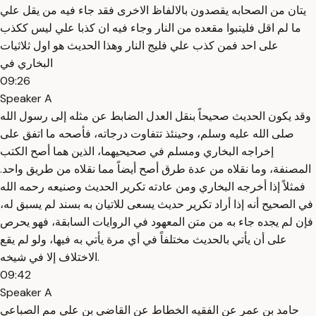
يتان من الصحابه يقصدون بالالفاظ الاخرى فقد جاء فيه من يقل علي
ما لم اقل فليتبوا مقعده من النار وجاء فيه ان كذبا علي ليس ككذب
على احد فمن كذب علي فليج النار وهذا الحديث هو اول ثلاثيات
البخاري في
09:26
Speaker A
وقد يكون الحديث صحيحاً بنقل العدل الضابط عن مثله إلى رسول الله
صلى الله عليه وسلم، وحينئذ تتفاوت درجاته، فأصحه ما اتفق على
إخراجه البخاري ومسلم في صحيحيهما، الذين هما أصح الكتب
المصنفة، وما نقلاه من عدة طرق أصح أيضاً مما نقلاه من طريق واحد.
فمثلاً إذا أخرجه البخاري ومن عادته تكرير الحديث وصنيعه رحمه الله
في الصحيح أنه إذا أراد تكرير حديث يسعى للاتيان به بسند لم يسبق له،
فإن لم يجده جاء به من متن المعهود في الروايات السابقة، فهو يحرص
على أن يأتي بالحديث مختلفاً في أي مرة يأتي به فيها، ولو لم يقع
الاختلاف إلا في شيخه.
09:42
Speaker A
حامد بن عمر عن الفقيه الخطاط عن القاضي بن علي مم الصباعي