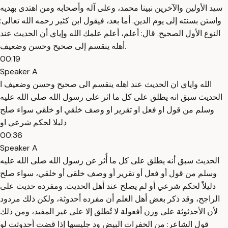
سيد الأولين والآخرين نبينا محمد، وعلى آله وأصحابه ومن اهتدى بهديه
واستن بسنته إلى يوم الدين. أما بعد، فيقول ابن كثير رحمه الله تعالى:
النوع الأول الصحيح. قال: أعلم، أعلم علمك الله وإياي أن الحديث عند
أهله ينقسم إلى صحيح وحسن وضعيف.
00:19
Speaker A
الله واياي ان الحديث عند اهله ينقسم الى صحيح وحسن وضعيف ا
الحديث سبق انه يطلق على كل ما اثر على رسول الله صلى الله عليه
وسلم من قول او فعل او تقرير او وصف خلقي او خلقي سواء صلح
دليلا لحكم شرعي او
00:36
Speaker A
الحديث سبق أنه يطلق على كل ما أُثر عن رسول الله صلى الله عليه
وسلم من قول أو فعل أو تقرير أو وصف خلقي أو خلقي، سواء صلح
دليلاً لحكم شرعي أو لم يصلح عند أهل الحديث. ومفرده حديث على
الراجح، وقد ذكر بعض أهل العلم أن مفرده أحدوثة، ولكن ذلك مردود
لأن الأحدثوثة على وزن أفعولة لا تُطلق إلا على غير المفيد، ومن ذلك
قول الشاعر: من الخفرات البيض ود جليسها إذا قضت أحدوثت لو