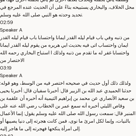
محل الخلاف، والبخاري يستبيحه بناءً على أن الحديث عنده المرجع في
تحديد وحدته هو النبي صلى الله عليه وسلم.
02:59
Speaker A
من ذنبه وفي باب قيام ليله القدر ايمانا واحتسابا باب قيام ليله القدر
ايمان واحتساب اتى فيه بحديث ابي هريره من يقوم ليله القدر ايمانا
واحتسابا غفر له ما تقدم من ذنبه ولذلك ا استباح البخاري رحمه الله
الاختصار من
03:19
Speaker A
ولذلك ذلك أول حديث في صحيحه اختصر فيه من الوسط، وهو قوله:
حدثنا الحميدي عبد الله بن الزبير قال: أخبرنا سفيان قال: أخبرنا يحيى
بن سعيد الأنصاري عن محمد بن إبراهيم التيمية أنه أخبره أن علقمة بن
وقاص الليثي أخبره أنه سمع عمر بن الخطاب رضي الله عنه على
المنبر قال: سمعت رسول الله صلى الله عليه وسلم يقول: إنما الأعمال
بالنيات، وإنما لكل امرئ ما نوى، فمن كانت هجرته إلى دنيا يصيبها أو
إلى امرأة ينكحها فهجرته إلى ما هاجر إليه.