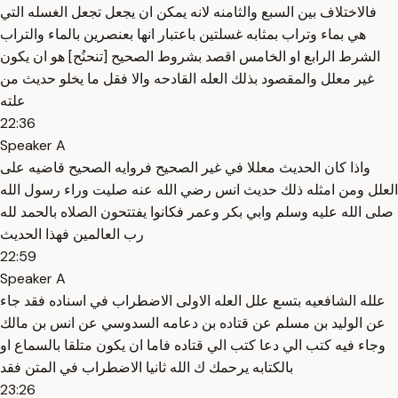
فالاختلاف بين السبع والثامنه لانه يمكن ان يجعل تجعل الغسله التي
هي بماء وتراب بمثابه غسلتين باعتبار انها بعنصرين بالماء والتراب
الشرط الرابع او الخامس اقصد بشروط الصحيح [تنحنُح] هو ان يكون
غير معلل والمقصود بذلك العله القادحه والا فقل ما يخلو حديث من
علته
22:36
Speaker A
واذا كان الحديث معللا في غير الصحيح فروايه الصحيح قاضيه على
العلل ومن امثله ذلك حديث انس رضي الله عنه صليت وراء رسول الله
صلى الله عليه وسلم وابي بكر وعمر فكانوا يفتتحون الصلاه بالحمد لله
رب العالمين فهذا الحديث
22:59
Speaker A
علله الشافعيه بتسع علل العله الاولى الاضطراب في اسناده فقد جاء
عن الوليد بن مسلم عن قتاده بن دعامه السدوسي عن انس بن مالك
وجاء فيه كتب الي دعا كتب الي قتاده فاما ان يكون متلقا بالسماع او
بالكتابه يرحمك ك الله ثانيا الاضطراب في المتن فقد
23:26