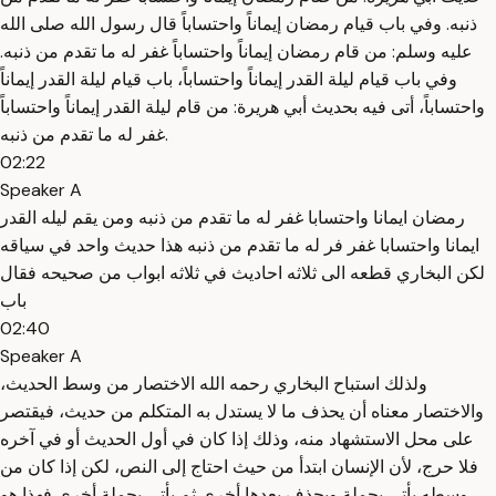
ذنبه. وفي باب قيام رمضان إيماناً واحتساباً قال رسول الله صلى الله
عليه وسلم: من قام رمضان إيماناً واحتساباً غفر له ما تقدم من ذنبه.
وفي باب قيام ليلة القدر إيماناً واحتساباً، باب قيام ليلة القدر إيماناً
واحتساباً، أتى فيه بحديث أبي هريرة: من قام ليلة القدر إيماناً واحتساباً
غفر له ما تقدم من ذنبه.
02:22
Speaker A
رمضان ايمانا واحتسابا غفر له ما تقدم من ذنبه ومن يقم ليله القدر
ايمانا واحتسابا غفر فر له ما تقدم من ذنبه هذا حديث واحد في سياقه
لكن البخاري قطعه الى ثلاثه احاديث في ثلاثه ابواب من صحيحه فقال
باب
02:40
Speaker A
ولذلك استباح البخاري رحمه الله الاختصار من وسط الحديث،
والاختصار معناه أن يحذف ما لا يستدل به المتكلم من حديث، فيقتصر
على محل الاستشهاد منه، وذلك إذا كان في أول الحديث أو في آخره
فلا حرج، لأن الإنسان ابتدأ من حيث احتاج إلى النص، لكن إذا كان من
وسطه يأتي بجملة ويحذف بعدها أخرى ثم يأتي بجملة أخرى فهذا هو