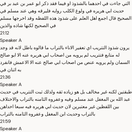
التي جاءت في احدهما بالشذوذ او فيما فقد ذكر ابو عمر بن عبد بر في
حديث ابي هريره في ولوغ الكلب روايه فليرقه وهي عند مسلم في
الصحيح قال اجمع اهل العلم على شذوذ هذه اللفظه وقد اخرجها مسلم
في الصحيح لكنها شاذه والذين
21:12
Speaker A
يرون شذوذ التتريب اي تعفير الاناء بالتراب ما قالوه باطل لانه قد وجد
له متابع فتتريب لم يرويه من اصحاب ابي هريره عنه الا ابو صالح
السمان ولم يرويه عنص من اصحاب ابي صالح عنه الا الاعمش فانفرد
به اثنان في
21:36
Speaker A
طبقتين لكنه غير مخالف بل هو زياده ثقه ولذلك ثبت التتريب في حديث
عبد الله بن المغفل عند مسلم وفيه وعفروه الثامنه بالتراب والاختلاف
بين اللفظين غير معتبرين لان حديث ابي هريره فيه سبعا احداهن
بالتراب وحديث ابن المغفل وعفروه الثامنه بالتراب
21:59
Speaker A