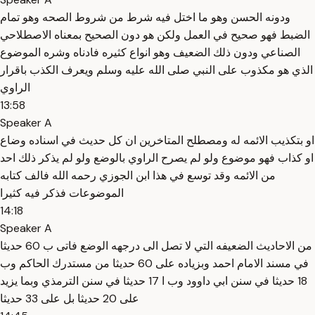
ودونه الحسن وهو ما اختل فيه شرط من شروط الصحه وهو تمام
الضبط فهو صحيح في العمل ولكن هو دون الصحيح بمعناه الاصطلاحي
الصناعي ودون ذلك الضعيف وهو انواع كثيره فادناه وشره الموضوع
الذي هو مكذوب على النبي صلى الله عليه وسلم ويعرف الكذب باقرار
الراوي
13:58
Speaker A
او بتكذيب الائمه له ومصطلح المتاخرين ان كل حديث في اسناده وضاع
او كذاب فهو موضوع ولو لم يصرح الراوي بالوضع ولو لم يذكر ذلك احد
من الائمه وقد توسع في هذا ابن الجوزي رحمه الله فالف كتابه
الموضوعات فذكر فيه كثيرا
14:18
Speaker A
من الاحاديث الضعيفه التي لا تصل الى درجهه الوضع فاتى ب 60 حديثا
في مسند الامام احمد وبزياده على 60 حديثا من مستدرك الحاكم وب
18 حديثا في سنن ابي داوود وب ا 17 حديثا في سنن الترمذي وبما يزيد
على 20 حديثا بل على 33 حديثا