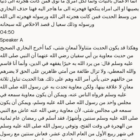
انما الاعمال بالنيات وانما لكل امرئ ما نوى فمن كانت هجرته الى دنيا
يصيبها او الى امراه ينكحها فهجرته الى ما هاجر اليه فهنا حذف البخاري
من وسط الحديث فمن كانت هجرته الى الله ورسوله فهجرته الى الله
ورسوله وذلك سعيا ل قصد الاخلاص لله سبحانه
04:50
Speaker A
وهكذا قد يكون الحديث متناولاً لمعانٍ شتى، كما أخرج البخاري الصحيح
من حديث معاوية بن أبي سفيان رضي الله عنهما أن النبي صلى الله
عليه وسلم قال: من يرد الله به خيرًا يفقهه في الدين، وأنما أنا قاسم
والله المعطي، ولا تزال طائفة من أمتي ظاهرين على الحق لا يضرهم
من خالفهم حتى يأتي أمر الله وهم على ذلك. هذا الحديث تناول ثلاثة
معانٍ لا علاقة بينها، ولكن معاوية تحدث به عن رسول الله صلى الله
عليه وسلم فرواه الناس عنه، ويمكن أن يكون معاوية سمعه في
مجلس واحد من رسول الله صلى الله عليه وسلم، ويمكن أن يكون
سمعه في مجالس شتى، لأن معاوية رضي الله عنه عاش مع النبي
صلى الله عليه وسلم سنتين وأشهرًا، فقد أسلم في رمضان عام ثمانية
من الهجرة في وقت الفتح، وتوفي رسول الله صلى الله عليه وسلم
في شهر ربيع الأول من العام الحادي عشر، فعاش سنتين مع رسول