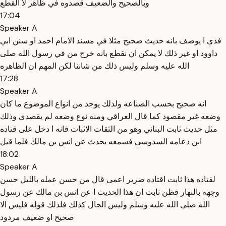
وبالصحيح والضعيف قصدوه في ظاهر لا القطع
17:04
Speaker A
فذي ا يوصف بانه حديث صحيح مثلا في مسند الامام احمد او سنن ابي
داوود او غير ذلك لا يمكن ان نقطع بانه خرج من في رسول الله صلى
الله عليه وسلم وليس ذلك من شاننا لكن المهم ان الظاهره
17:28
Speaker A
انه صحيح بحسب الصناعه ولذلك يوجد من انواع الموضوع ما كان
وضعه غير مقصود كما قال العراقي ومنه نوع وضعه لم يقصدي وذلك
مثل حديث ثابت البناني وهو من الثقات الاثبات فانه ا دخل على قتاده
ابن دعامه السدوسي فسمعه يحدث عن انس بن مالك فلما قيل
18:02
Speaker A
لقتاده هذا ثابت اقتاده ضرير اعمى قال من حسن عمله بالليل حسن
وجهه بالنهار فظن ثابت ان هذا الحديث ا عن انس بن مالك عن رسول
الله صلى الله عليه وسلم وليس الحال كذلك فلذلك قوله فليس الا
صحيح او ضعيف مردود