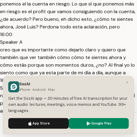
ponemos el la cuenta en riesgo. Lo que sí que ponemos más
en riesgo es el profit que vamos consiguiendo con la cuenta,
¿de acuerdo? Pero bueno, eh dicho esto, ¿cómo te sientes
ahora, José Luis? Perdona todo esta aclaración, pero
16:00
Speaker A
creo que es importante como dejarlo claro y quiero que
también que ver también cómo cómo te sientes ahora y
cómo estás porque son momentos duros, ¿no? Al final yo lo
siento como que ya esta parte de mi día a día, aunque a
16:12
×
SozAI
Speaker A
iPhone · Android · Mac
nadie le gusta ver caer su cuenta, pero pero seguramente al
Get the SozAI app — 30 minutes of free AI transcription for your
principio lo hubiese llevado muchísimo pero eso ya ni me
own audio: lectures, meetings, voice memos and YouTube. 99+
acuerdo, ¿sabes? Porque creo que la cabeza de como que
languages.
lo borra.
We use cookies to enhance your experience.
Privacy Policy
App Store
Google Play
16:23
Accept
Settings
Speaker A