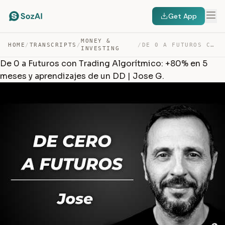
Get App
MONEY &
HOME
/
TRANSCRIPTS
/
/
DE 0 A FUTUROS CON TRADING ALGORÍTMICO: +80% EN 5 MESES… — TRANSCRIPT
INVESTING
De 0 a Futuros con Trading Algorítmico: +80% en 5
meses y aprendizajes de un DD | Jose G.