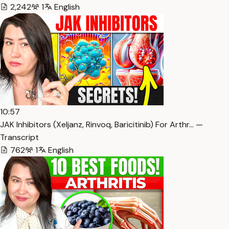
2,242
1
English
10:57
JAK Inhibitors (Xeljanz, Rinvoq, Baricitinib) For Arthr… —
Transcript
762
1
English