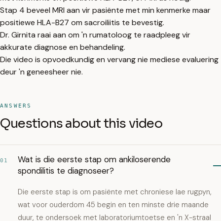
Stap 4 beveel MRI aan vir pasiënte met min kenmerke maar
positiewe HLA-B27 om sacroiliitis te bevestig.
Dr. Girnita raai aan om 'n rumatoloog te raadpleeg vir
akkurate diagnose en behandeling.
Die video is opvoedkundig en vervang nie mediese evaluering
deur 'n geneesheer nie.
ANSWERS
Questions about this video
Wat is die eerste stap om ankiloserende
01
spondilitis te diagnoseer?
Die eerste stap is om pasiënte met chroniese lae rugpyn,
wat voor ouderdom 45 begin en ten minste drie maande
duur, te ondersoek met laboratoriumtoetse en 'n X-straal