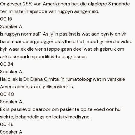
Ongeveer 25% van Amerikaners het die afgelope 3 maande
ten minste 'n episode van rugpyn aangemeld.
00:15
Speaker A
Is rugpyn normaal? As jy 'n pasiënt is wat aan pyn ly en vir
baie maande erge oggendstyfheid het, moet jy hierdie video
kyk waar ek die vier stappe gaan deel wat ek gebruik om
ankiloserende spondilitis te diagnoseer.
00:34
Speaker A
Hallo, ek is Dr. Diana Girnita, 'n rumatoloog wat in verskeie
Amerikaanse state gelisensieer is.
00:40
Speaker A
Ek is passievol daaroor om pasiënte op te voed oor hul
siekte, behandelings en leefstylmedisyne.
00:48
Speaker A