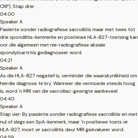
CRP). Stap drie:
04:00
Speaker A
Pasiënte sonder radiografiese sacroiliitis maar met twee tot
drie spondilitis-kenmerke en positiewe HLA-B27-toetsing kan
oor die algemeen met nie-radiografiese aksiale
spondyloartritis gediagnoseer word.
04:21
Speaker A
As die HLA-B27 negatief is, verminder die waarskynlikheid om
hierdie diagnose te kry. Wanneer die vermoede steeds hoog
is, word 'n MRI van die sacroiliac-gewrigte aanbeveel.
04:40
Speaker A
Stap vier: By pasiënte sonder radiografiese sacroiliitis en met
nul of slegs een SpA-kenmerk, maar 'n positiewe toets vir
HLA-B27, moet vir sacroiliitis deur MRI geëvalueer word.
04:59