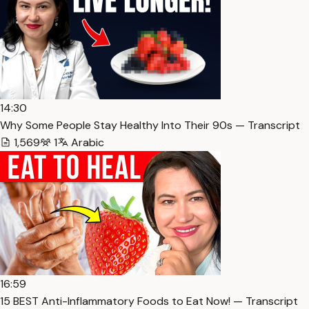
14:30
Why Some People Stay Healthy Into Their 90s — Transcript
1,569
1
Arabic
16:59
15 BEST Anti-Inflammatory Foods to Eat Now! — Transcript