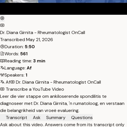
Dr. Diana Girnita - Rheumatologist OnCall
Transcribed
May 21, 2026
Duration:
5:50
Words:
561
Reading time:
3 min
Language:
Af
Speakers:
1
Af
Dr. Diana Girnita - Rheumatologist OnCall
Transcribe a YouTube Video
Leer die vier stappe om ankiloserende spondilitis te
diagnoseer met Dr. Diana Girnita, 'n rumatoloog, en verstaan
die belangrikheid van vroeë evaluering.
Transcript
Ask
Summary
Questions
Ask about this video. Answers come from its transcript only