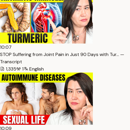
10:07
STOP Suffering from Joint Pain in Just 90 Days with Tur… —
Transcript
1,335
1
English
10:09