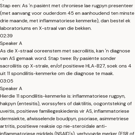
Stap een: As 'n pasiënt met chroniese lae rugpyn presenteer
(met aanvang voor ouderdom 45 en aanhoudend ten minste
drie maande, met inflammatoriese kenmerke), dan bestel ek
laboratoriums en X-straal van die bekken.
02:39
Speaker A
As die X-straal ooreenstem met sacroiliitis, kan 'n diagnose
van AS gemaak word. Stap twee: By pasiënte sonder
sacroiliitis op X-strale, en/of positiewe HLA-B27, soek ons ​​4
uit 11 spondilitis-kenmerke om die diagnose te maak.
03:05
Speaker A
Hierdie 11 spondilitis-kenmerke is: inflammatoriese rugpyn,
hakpyn (entesitis), worssyfers of daktilitis, oogontsteking of
uveïtis, positiewe familiegeskiedenis vir AS, inflammatoriese
dermsiekte, afwisselende boudpyn, psoriase, asimmetriese
artritis, positiewe reaksie op nie-steroïdale anti-
inflammatoriese middels (NSAID's), verhoogde merker (ESR of