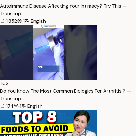
Autoimmune Disease Affecting Your Intimacy? Try This —
Transcript
1,852
1
English
1:02
Do You Know The Most Common Biologics For Arthritis ? —
Transcript
174
1
English