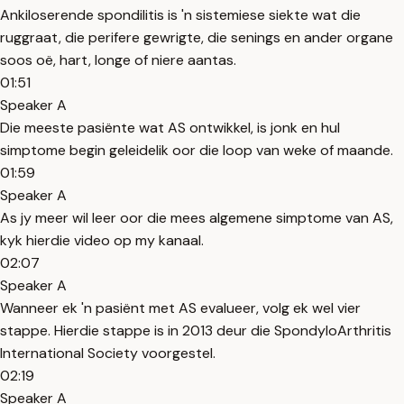
Ankiloserende spondilitis is 'n sistemiese siekte wat die
ruggraat, die perifere gewrigte, die senings en ander organe
soos oë, hart, longe of niere aantas.
01:51
Speaker A
Die meeste pasiënte wat AS ontwikkel, is jonk en hul
simptome begin geleidelik oor die loop van weke of maande.
01:59
Speaker A
As jy meer wil leer oor die mees algemene simptome van AS,
kyk hierdie video op my kanaal.
02:07
Speaker A
Wanneer ek 'n pasiënt met AS evalueer, volg ek wel vier
stappe. Hierdie stappe is in 2013 deur die SpondyloArthritis
International Society voorgestel.
02:19
Speaker A