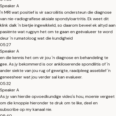
Speaker A
'n MRI wat positief is vir sacroiliitis ondersteun die diagnose
van nie-radiografiese aksiale spondyloartritis. Ek weet dit
klink dalk 'n bietjie ingewikkeld, so daarom beveel ek altyd aan
pasiënte wat rugpyn het om te gaan en geëvalueer te word
deur 'n rumatoloog wat die kundigheid
05:27
Speaker A
en die kennis het om vir jou 'n diagnose en behandeling te
gee. As jy bekommerd is oor ankiloserende spondilitis of 'n
ander siekte van jou rug of gewrigte, raadpleeg asseblief 'n
geneesheer wat jou verder sal kan evalueer.
05:32
Speaker A
As jy van hierdie opvoedkundige video's hou, moenie vergeet
om die knoppie hieronder te druk om te like, deel en
subscribe op my kanaal nie.
05:40