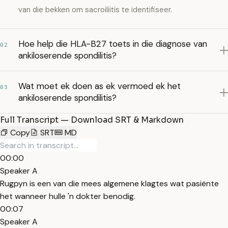
van die bekken om sacroiliitis te identifiseer.
Hoe help die HLA-B27 toets in die diagnose van
02
ankiloserende spondilitis?
Wat moet ek doen as ek vermoed ek het
03
ankiloserende spondilitis?
Full Transcript — Download SRT & Markdown
Copy
SRT
MD
00:00
Speaker A
Rugpyn is een van die mees algemene klagtes wat pasiënte
het wanneer hulle 'n dokter benodig.
00:07
Speaker A