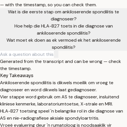
— with the timestamp, so you can check them.
Wat is die eerste stap om ankiloserende spondilitis te
diagnoseer?
Hoe help die HLA-B27 toets in die diagnose van
ankiloserende spondilitis?
Wat moet ek doen as ek vermoed ek het ankiloserende
spondilitis?
Generated from the transcript and can be wrong — check
the timestamp.
Key Takeaways
Ankiloserende spondilitis is dikwels moeilik om vroeg te
diagnoseer en word dikwels laat gediagnoseer.
Vier stappe word gebruik om AS te diagnoseer, insluitend
kliniese kenmerke, laboratoriumtoetse, X-strale en MRI.
HLA-B27 toetsing speel 'n belangrike rol in die diagnose van
AS en nie-radiografiese aksiale spondyloartritis.
Vroeë evaluering deur 'n rumatoloog is noodsaaklik vir