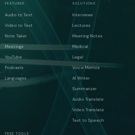
FEATURES
SOLUTIONS
Audio to Text
Interviews
Video to Text
Lectures
Note Taker
Meeting Notes
Meetings
Medical
YouTube
Legal
Podcasts
Voice Memos
Languages
AI Writer
Summarizer
Audio Translate
Video Translate
Text to Speech
FREE TOOLS