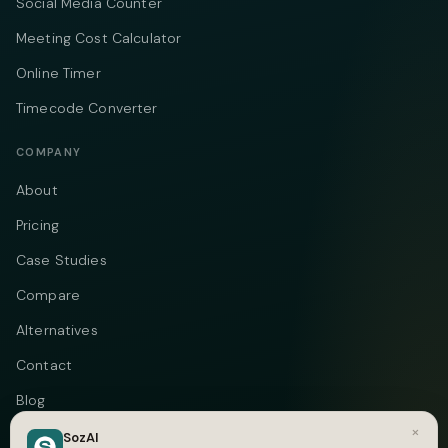
Social Media Counter
Meeting Cost Calculator
Online Timer
Timecode Converter
COMPANY
About
Pricing
Case Studies
Compare
Alternatives
Contact
Blog
×
Privacy
SozAI