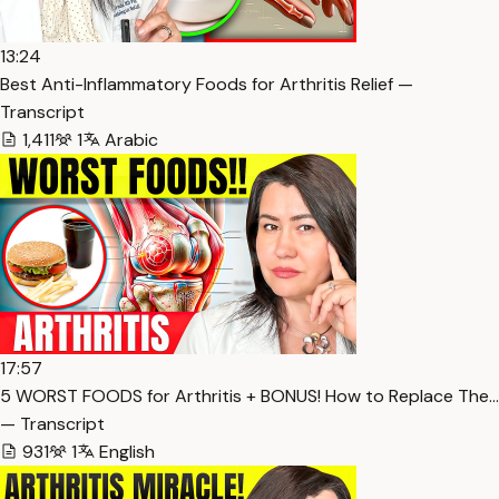
13:24
Best Anti-Inflammatory Foods for Arthritis Relief —
Transcript
1,411
1
Arabic
17:57
5 WORST FOODS for Arthritis + BONUS! How to Replace The…
— Transcript
931
1
English