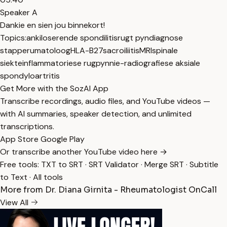
Speaker A
Dankie en sien jou binnekort!
Topics:
ankiloserende spondilitis
rugt pyn
diagnose
stappe
rumatoloog
HLA-B27
sacroiliitis
MRI
spinale
siekte
inflammatoriese rugpyn
nie-radiografiese aksiale
spondyloartritis
Get More with the SozAI App
Transcribe recordings, audio files, and YouTube videos —
with AI summaries, speaker detection, and unlimited
transcriptions.
App Store
Google Play
Or transcribe another YouTube video here →
Free tools:
TXT to SRT
·
SRT Validator
·
Merge SRT
·
Subtitle
to Text
·
All tools
More from Dr. Diana Girnita - Rheumatologist OnCall
View All