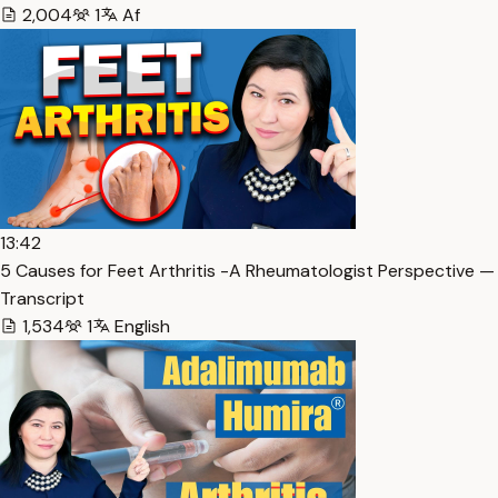
2,004
1
Af
13:42
5 Causes for Feet Arthritis -A Rheumatologist Perspective —
Transcript
1,534
1
English