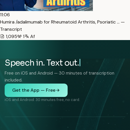
11:06
Humira /adalimumab for Rheumatoid Arthritis, Psoriatic … —
Transcript
1,095
1
Af
Speech in. Text out.
Free on iOS and Android — 30 minutes of transcription
included.
Get the App — Free
iOS and Android. 30 minutes free, no card.