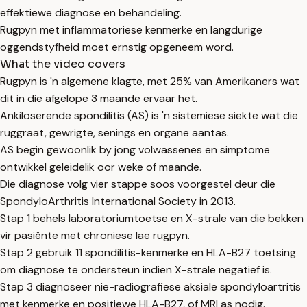
effektiewe diagnose en behandeling.
Rugpyn met inflammatoriese kenmerke en langdurige
oggendstyfheid moet ernstig opgeneem word.
What the video covers
Rugpyn is 'n algemene klagte, met 25% van Amerikaners wat
dit in die afgelope 3 maande ervaar het.
Ankiloserende spondilitis (AS) is 'n sistemiese siekte wat die
ruggraat, gewrigte, senings en organe aantas.
AS begin gewoonlik by jong volwassenes en simptome
ontwikkel geleidelik oor weke of maande.
Die diagnose volg vier stappe soos voorgestel deur die
SpondyloArthritis International Society in 2013.
Stap 1 behels laboratoriumtoetse en X-strale van die bekken
vir pasiënte met chroniese lae rugpyn.
Stap 2 gebruik 11 spondilitis-kenmerke en HLA-B27 toetsing
om diagnose te ondersteun indien X-strale negatief is.
Stap 3 diagnoseer nie-radiografiese aksiale spondyloartritis
met kenmerke en positiewe HLA-B27, of MRI as nodig.