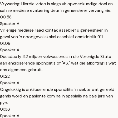
Vrywaring: Hierdie video is slegs vir opvoedkundige doel en
sal nie mediese evaluering deur 'n geneesheer vervang nie.
00:58
Speaker A
Vir enige mediese raad kontak asseblief u geneesheer. In
geval van 'n noodgeval skakel asseblief onmiddellik 911.
01:09
Speaker A
Deesdae ly 3,2 miljoen volwassenes in die Verenigde State
aan ankiloserende spondilitis of "AS," wat die afkorting is wat
ons algemeen gebruik.
01:22
Speaker A
Ongelukkig is ankiloserende spondilitis 'n siekte wat gereeld
gemis word en pasiënte kom na 'n spesialis na baie jare van
pyn.
01:36
Speaker A