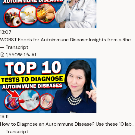
13:07
WORST Foods for Autoimmune Disease: Insights from a Rhe…
— Transcript
1,550
1
Af
19:11
How to Diagnose an Autoimmune Disease? Use these 10 lab…
— Transcript