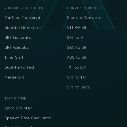
YOUTUBE & SUBTITLES
CONVERT SUBTITLES
YouTube Transcript
Subtitle Converter
Subtitle Generator
VTT ↔ SRT
SRT Generator
SRT to VTT
SRT Validator
SBV to SRT
Time Shift
ASS to SRT
Subtitle to Text
TXT to SRT
Merge SRT
SRT to TXT
SRT to Word
TEXT & TIME
Word Counter
Speech Time Calculator