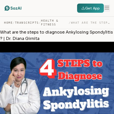
Get App
HEALTH &
HOME
/
TRANSCRIPTS
/
/
WHAT ARE THE STEPS TO DIAGNOSE ANKYLOSING SPONDYLITIS ?… — TRANSCRIPT
FITNESS
What are the steps to diagnose Ankylosing Spondylitis
? | Dr. Diana Girnita