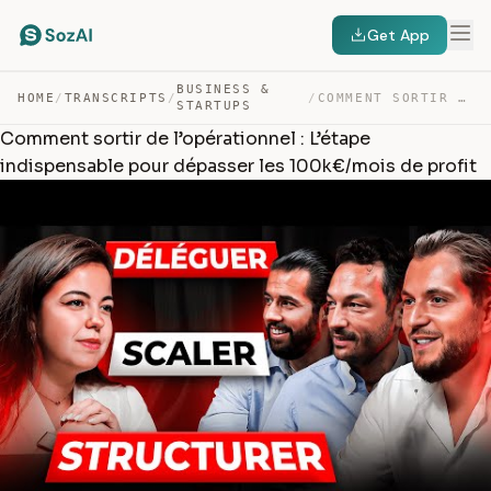
Get App
BUSINESS &
HOME
/
TRANSCRIPTS
/
/
COMMENT SORTIR DE L’OPÉRATIONNEL : L’ÉTAPE INDISPENSABL… — TRANSCRIPT
STARTUPS
Comment sortir de l’opérationnel : L’étape
indispensable pour dépasser les 100k€/mois de profit