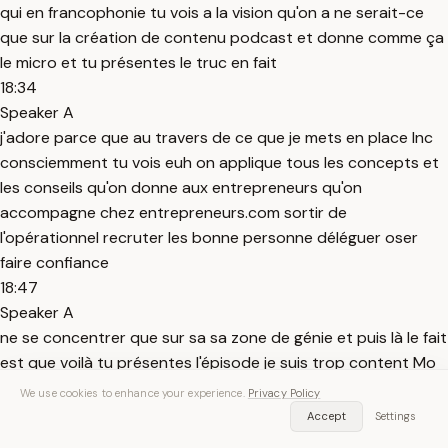
qui en francophonie tu vois a la vision qu'on a ne serait-ce
que sur la création de contenu podcast et donne comme ça
le micro et tu présentes le truc en fait
18:34
Speaker A
j'adore parce que au travers de ce que je mets en place Inc
consciemment tu vois euh on applique tous les concepts et
les conseils qu'on donne aux entrepreneurs qu'on
accompagne chez entrepreneurs.com sortir de
l'opérationnel recruter les bonne personne déléguer oser
faire confiance
18:47
Speaker A
ne se concentrer que sur sa sa zone de génie et puis là le fait
est que voilà tu présentes l'épisode je suis trop content Mo
je regarde ça en plus je sais que c'est un super exercice pour
We use cookies to enhance your experience.
Privacy Policy
toi et
Accept
Settings
18:56