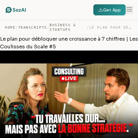
Get App
BUSINESS &
HOME
/
TRANSCRIPTS
/
/
LE PLAN POUR DÉBLOQUER UNE CROISSANCE À 7 CHIFFRES | LE… — TRANSCRIPT
STARTUPS
Le plan pour débloquer une croissance à 7 chiffres | Les
Coulisses du Scale #5