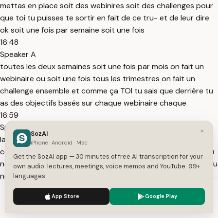
mettas en place soit des webinires soit des challenges pour
que toi tu puisses te sortir en fait de ce tru- et de leur dire
ok soit une fois par semaine soit une fois
16:48
Speaker A
toutes les deux semaines soit une fois par mois on fait un
webinaire ou soit une fois tous les trimestres on fait un
challenge ensemble et comme ça TOI tu sais que derrière tu
as des objectifs basés sur chaque webinaire chaque
16:59
Speaker A
×
SozAI
lancement chaque challenge et donc tu fais rentrer un
iPhone · Android · Mac
certain nombre de clients mais tu ne t'occupes pas de ça tu
Get the SozAI app — 30 minutes of free AI transcription for your
ne fais pas le copy tu ne fais pas la tu ne fais pas les slid tu tu
own audio: lectures, meetings, voice memos and YouTube. 99+
ne fais
languages.
17:06
We use cookies to enhance your experience.
Privacy Policy
App Store
Google Play
Speaker A
Accept
Settings
rien et tu as déjà une agence qui gère ça ça va coûter entre