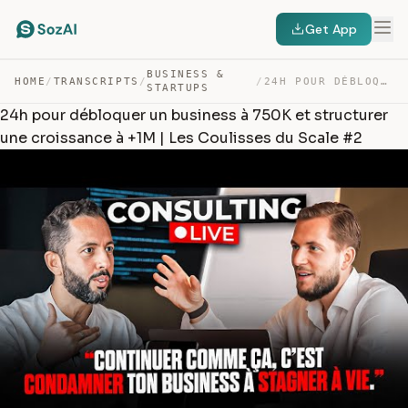
Get App
BUSINESS &
HOME
/
TRANSCRIPTS
/
/
24H POUR DÉBLOQUER UN BUSINESS À 750K ET STRUCTURER UNE… — TRANSCRIPT
STARTUPS
24h pour débloquer un business à 750K et structurer
une croissance à +1M | Les Coulisses du Scale #2