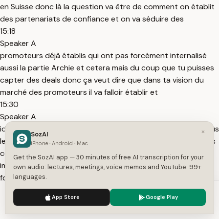
en Suisse donc là la question va être de comment on établit
des partenariats de confiance et on va séduire des
15:18
Speaker A
promoteurs déjà établis qui ont pas forcément internalisé
aussi la partie Archie et cetera mais du coup que tu puisses
capter des deals donc ça veut dire que dans ta vision du
marché des promoteurs il va falloir établir et
15:30
Speaker A
identifier un segment oui on va pas se dire on va choper tous
×
SozAI
les promoteurs on va choper les promoteurs en Suisse dans
iPhone · Android · Mac
cette région sur ce type de bien à hauteur de projet
Get the SozAI app — 30 minutes of free AI transcription for your
imaginons entre 1 et 10 millions de francs par exemple une
own audio: lectures, meetings, voice memos and YouTube. 99+
fois que tu auras établi ça tu as ton abatar cible et de là en
languages.
fait on sait
We use cookies to enhance your experience.
Privacy Policy
App Store
Google Play
15:48
Accept
Settings
Speaker A