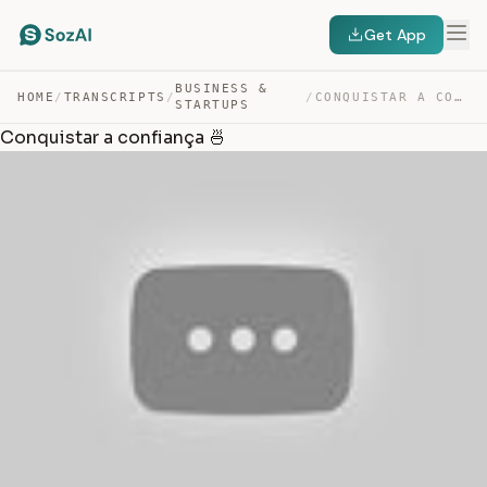
Get App
BUSINESS &
HOME
/
TRANSCRIPTS
/
/
CONQUISTAR A CONFIANÇA 🍜 — TRANSCRIPT
STARTUPS
Conquistar a confiança 🍜