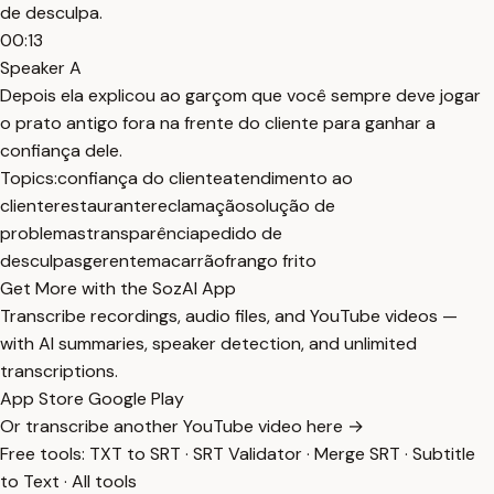
de desculpa.
00:13
Speaker A
Depois ela explicou ao garçom que você sempre deve jogar
o prato antigo fora na frente do cliente para ganhar a
confiança dele.
Topics:
confiança do cliente
atendimento ao
cliente
restaurante
reclamação
solução de
problemas
transparência
pedido de
desculpas
gerente
macarrão
frango frito
Get More with the SozAI App
Transcribe recordings, audio files, and YouTube videos —
with AI summaries, speaker detection, and unlimited
transcriptions.
App Store
Google Play
Or transcribe another YouTube video here →
Free tools:
TXT to SRT
·
SRT Validator
·
Merge SRT
·
Subtitle
to Text
·
All tools