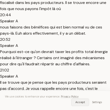
fiscalisé dans les pays producteurs. Il se trouve encore une
fois que nous payons l'impôt là où
20:44
Speaker A
nous faisons des bénéfices qui est bien normal vu de ces
pays-là. Euh alors effectivement, il y a un débat.
20:52
Speaker A
Pourquoi est-ce qu'on devrait taxer les profits total énergie
réalisé à l'étranger ? Certains ont imaginé des mécanismes
pour dire qu'il faudrait répartir au chiffre d'affaires.
21:02
Speaker A
Il se trouve que je pense que les pays producteurs seraient
pas d'accord. Je vous rappelle encore une fois, c'est le
deuxième principe qui s'y oppose, c'est le principe de non
We use cookies to enhance your experience.
Privacy Policy
double imposition puisque lors sommes taxés dans les pays
Accept
Settings
21:12