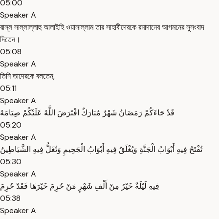
05:00
Speaker A
রাসূল সাল্লাল্লাহু আলাইহি ওয়াসাল্লাম তার সাহাবীদেরকে রমাদানের আগমনের সুসংবাদ
দিতেন।
05:08
Speaker A
তিনি তাদেরকে বলতেন,
05:11
Speaker A
قَدْ جَاءَكُمْ رَمَضَانُ شَهْرٌ مُبَارَكٌ افْتَرَضَ اللَّهُ عَلَيْكُمْ صِيَامَهُ
05:20
Speaker A
تُفْتَحُ فِيهِ أَبْوَابُ الْجَنَّةِ وَيُغْلَقُ فِيهِ أَبْوَابُ الْجَحِيمِ وَتُغَلُّ فِيهِ الشَّيَاطِينُ
05:30
Speaker A
فِيهِ لَيْلَةٌ خَيْرٌ مِنْ أَلْفِ شَهْرٍ مَنْ حُرِمَ خَيْرَهَا فَقَدْ حُرِمَ
05:38
Speaker A