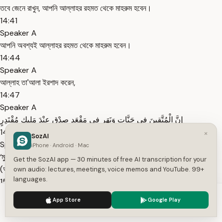
তবে জেনে রাখুন, আপনি আল্লাহর রহমত থেকে মাহরুম হবেন।
14:41
Speaker A
আপনি অবশ্যই আল্লাহর রহমত থেকে মাহরুম হবেন।
14:44
Speaker A
আল্লাহ তা'আলা ইরশাদ করেন,
14:47
Speaker A
إِنَّ الْمُتَّقِينَ فِي جَنَّاتٍ وَنَهَرٍ فِي مَقْعَدِ صِدْقٍ عِنْدَ مَلِيكٍ مُقْتَدِرٍ
14:55
×
SozAI
Speaker A
iPhone · Android · Mac
‘মুত্তাকীরা থাকবে জান্নাতে ও তার মধ্যস্থিত নদীতে; সত্যের আসনে, মহাশক্তিধর মালিক
Get the SozAI app — 30 minutes of free AI transcription for your
(আল্লাহর) সান্নিধ্যে।’
own audio: lectures, meetings, voice memos and YouTube. 99+
languages.
15:05
Speaker A
We use cookies to enhance your experience.
Privacy Policy
App Store
Google Play
(সূরা আল-ক্বামার, আয়াত নং ৫৪-৫৫)
Accept
Settings
15:08