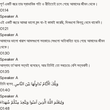
পূর্ণ একটি বছর তার স্বাভাবিক গতি ও রীতিতেই চলে গেছে আমাদের জীবন থেকে।
01:14
Speaker A
এই একটি বছরে আমরা ভালো মন্দ যা-ই কামাই করেছি, দিনগুলো কিন্তু থেমে থাকেনি।
01:21
Speaker A
আমাদের ভালো খারাপ আমলগুলো সহকারে সেগুলো অতিবাহিত হয়ে গেছে আমাদের জীবন
থেকে।
01:30
Speaker A
আল্লাহ তা'আলা সত্যই বলেছেন, আর তিনিই তো সবচেয়ে বেশি সত্যবাদী।
01:35
Speaker A
তিনি বলেন, وَتِلْكَ الْأَيَّامُ نُدَاوِلُهَا بَيْنَ النَّاسِ
01:40
Speaker A
وَلِيَعْلَمَ اللَّهُ الَّذِينَ آمَنُوا وَيَتَّخِذَ مِنْكُمْ شُهَدَاءَ
01:48