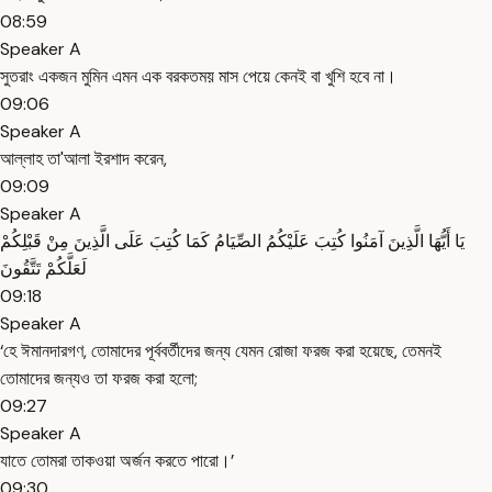
08:59
Speaker A
সুতরাং একজন মুমিন এমন এক বরকতময় মাস পেয়ে কেনই বা খুশি হবে না।
09:06
Speaker A
আল্লাহ তা'আলা ইরশাদ করেন,
09:09
Speaker A
يَا أَيُّهَا الَّذِينَ آمَنُوا كُتِبَ عَلَيْكُمُ الصِّيَامُ كَمَا كُتِبَ عَلَى الَّذِينَ مِنْ قَبْلِكُمْ
لَعَلَّكُمْ تَتَّقُونَ
09:18
Speaker A
‘হে ঈমানদারগণ, তোমাদের পূর্ববর্তীদের জন্য যেমন রোজা ফরজ করা হয়েছে, তেমনই
তোমাদের জন্যও তা ফরজ করা হলো;
09:27
Speaker A
যাতে তোমরা তাকওয়া অর্জন করতে পারো।’
09:30