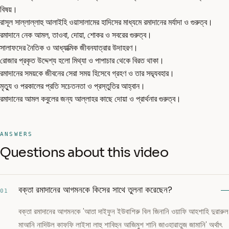
বিষয়।
রাসূল সাল্লাল্লাহু আলাইহি ওয়াসালামের হাদিসের মাধ্যমে রমাদানের মর্যাদা ও গুরুত্ব।
রমাদানে নেক আমল, তাওবা, দোয়া, শোকর ও সবরের গুরুত্ব।
সালাফদের নৈতিক ও আধ্যাত্মিক জীবনযাত্রার উদাহরণ।
রোজার প্রকৃত উদ্দেশ্য হলো মিথ্যা ও পাপাচার থেকে বিরত থাকা।
রমাদানের সময়কে জীবনের সেরা সময় হিসেবে গ্রহণ ও তার সদ্ব্যবহার।
মৃত্যু ও পরকালের প্রতি সচেতনতা ও প্রস্তুতির আহ্বান।
রমাদানের আমল কবুলের জন্য আল্লাহর কাছে দোয়া ও প্রার্থনার গুরুত্ব।
ANSWERS
Questions about this video
বক্তা রমাদানের আগমনকে কিসের সাথে তুলনা করেছেন?
01
বক্তা রমাদানের আগমনকে 'আতা দাইফুন ইউবাশিরু বিল জিনানি ওয়াফি আহশাহি দুরারুল
মাআনি নাদিউল কাফফি লাইসা লাহু শাবিহুন আজিমুশ শানি জাওহারাতুজ জামানি' অর্থাৎ