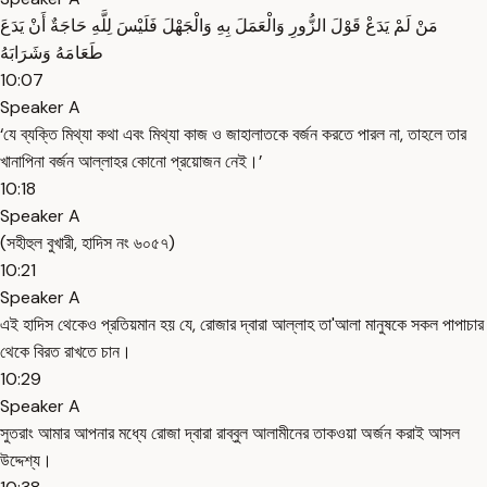
مَنْ لَمْ يَدَعْ قَوْلَ الزُّورِ وَالْعَمَلَ بِهِ وَالْجَهْلَ فَلَيْسَ لِلَّهِ حَاجَةٌ أَنْ يَدَعَ
طَعَامَهُ وَشَرَابَهُ
10:07
Speaker A
‘যে ব্যক্তি মিথ্যা কথা এবং মিথ্যা কাজ ও জাহালাতকে বর্জন করতে পারল না, তাহলে তার
খানাপিনা বর্জন আল্লাহর কোনো প্রয়োজন নেই।’
10:18
Speaker A
(সহীহুল বুখারী, হাদিস নং ৬০৫৭)
10:21
Speaker A
এই হাদিস থেকেও প্রতিয়মান হয় যে, রোজার দ্বারা আল্লাহ তা'আলা মানুষকে সকল পাপাচার
থেকে বিরত রাখতে চান।
10:29
Speaker A
সুতরাং আমার আপনার মধ্যে রোজা দ্বারা রাব্বুল আলামীনের তাকওয়া অর্জন করাই আসল
উদ্দেশ্য।