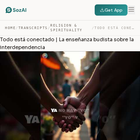
Get App
RELIGION &
HOME
/
TRANSCRIPTS
/
/
TODO ESTÁ CONECTADO | LA ENSEÑANZA BUDISTA SOBRE LA INT… — TRANSCRIPT
SPIRITUALITY
Todo está conectado | La enseñanza budista sobre la
interdependencia