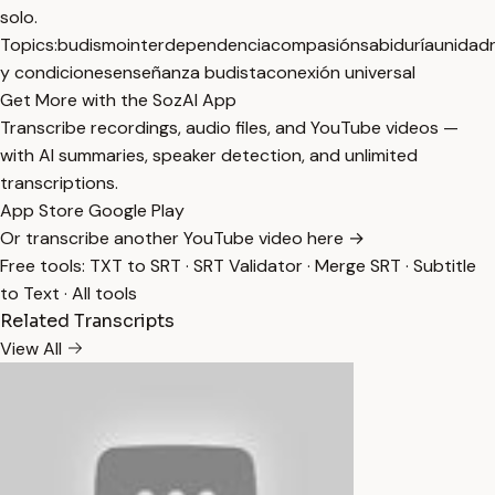
solo.
Topics:
budismo
interdependencia
compasión
sabiduría
unidad
y condiciones
enseñanza budista
conexión universal
Get More with the SozAI App
Transcribe recordings, audio files, and YouTube videos —
with AI summaries, speaker detection, and unlimited
transcriptions.
App Store
Google Play
Or transcribe another YouTube video here →
Free tools:
TXT to SRT
·
SRT Validator
·
Merge SRT
·
Subtitle
to Text
·
All tools
Related Transcripts
View All