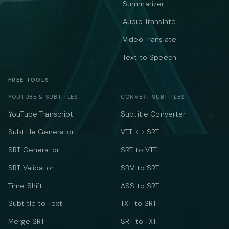
Summarizer
Audio Translate
Video Translate
Text to Speech
FREE TOOLS
YOUTUBE & SUBTITLES
CONVERT SUBTITLES
YouTube Transcript
Subtitle Converter
Subtitle Generator
VTT ↔ SRT
SRT Generator
SRT to VTT
SRT Validator
SBV to SRT
Time Shift
ASS to SRT
Subtitle to Text
TXT to SRT
Merge SRT
SRT to TXT