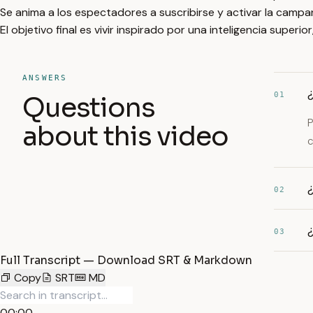
Se anima a los espectadores a suscribirse y activar la camp
El objetivo final es vivir inspirado por una inteligencia superio
ANSWERS
¿
01
Questions
P
about this video
c
¿
02
¿
03
Full Transcript — Download SRT & Markdown
Copy
SRT
MD
00:00