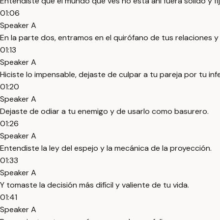
Entendiste que el mundo que ves no está ahí fuera sólido y fi
01:06
Speaker A
En la parte dos, entramos en el quirófano de tus relaciones 
01:13
Speaker A
Hiciste lo impensable, dejaste de culpar a tu pareja por tu infe
01:20
Speaker A
Dejaste de odiar a tu enemigo y de usarlo como basurero.
01:26
Speaker A
Entendiste la ley del espejo y la mecánica de la proyección.
01:33
Speaker A
Y tomaste la decisión más difícil y valiente de tu vida.
01:41
Speaker A