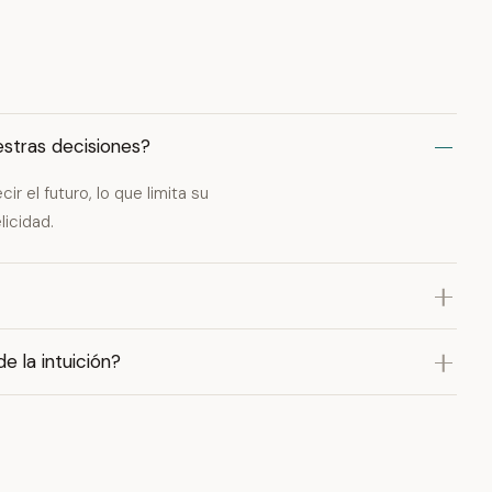
estras decisiones?
r el futuro, lo que limita su
icidad.
e la intuición?