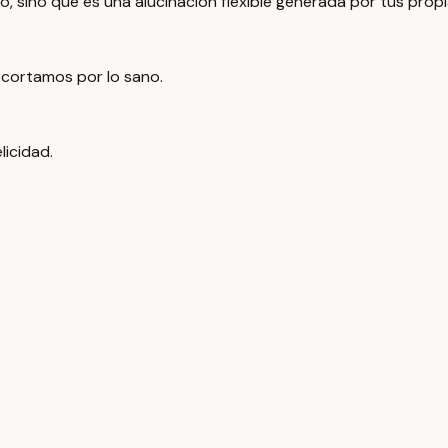
jo, sino que es una alucinación flexible generada por tus prop
y cortamos por lo sano.
licidad.