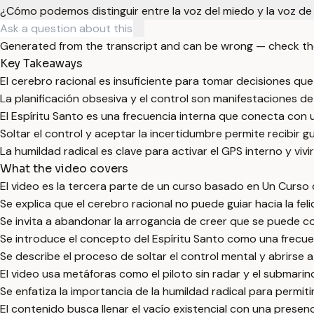
¿Cómo podemos distinguir entre la voz del miedo y la voz de l
Generated from the transcript and can be wrong — check th
Key Takeaways
El cerebro racional es insuficiente para tomar decisiones que
La planificación obsesiva y el control son manifestaciones de
El Espíritu Santo es una frecuencia interna que conecta con u
Soltar el control y aceptar la incertidumbre permite recibir guí
La humildad radical es clave para activar el GPS interno y vivir
What the video covers
El video es la tercera parte de un curso basado en Un Curso de
Se explica que el cerebro racional no puede guiar hacia la fe
Se invita a abandonar la arrogancia de creer que se puede co
Se introduce el concepto del Espíritu Santo como una frecuenc
Se describe el proceso de soltar el control mental y abrirse a 
El video usa metáforas como el piloto sin radar y el submarino
Se enfatiza la importancia de la humildad radical para permitir
El contenido busca llenar el vacío existencial con una presenci