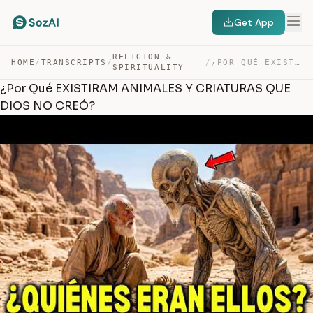
Get App
RELIGION &
HOME
/
TRANSCRIPTS
/
/
¿POR QUÉ EXISTIRAM ANIMALES Y CRIATURAS QUE DIOS NO CREÓ? — TRANSCRIPT
SPIRITUALITY
¿Por Qué EXISTIRAM ANIMALES Y CRIATURAS QUE
DIOS NO CREÓ?