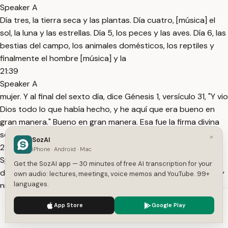
Speaker A
Día tres, la tierra seca y las plantas. Día cuatro, [música] el
sol, la luna y las estrellas. Día 5, los peces y las aves. Día 6, las
bestias del campo, los animales domésticos, los reptiles y
finalmente el hombre [música] y la
21:39
Speaker A
mujer. Y al final del sexto día, dice Génesis 1, versículo 31, "Y vio
Dios todo lo que había hecho, y he aquí que era bueno en
gran manera." Bueno en gran manera. Esa fue la firma divina
sobre toda la creación original. No hay
×
SozAI
21:58
iPhone · Android · Mac
Speaker A
Get the SozAI app — 30 minutes of free AI transcription for your
demonios en ese párrafo. No hay espíritus inmundos. No hay
own audio: lectures, meetings, voice memos and YouTube. 99+
languages.
ningún ser hostil en el inventario inicial del creador. Y aún así,
ábrelo en los evangelios y los demonios están en todas
We use cookies to enhance your experience.
Privacy Policy
App Store
Google Play
partes. [música] Mateo 4, Marcos 5, Lucas 8, Juan 8.
Accept
Settings
22:19