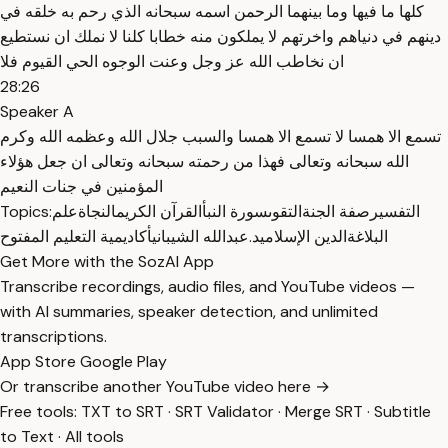
كلها ما فيها وما بينهما الرحمن اسمه سبحانه الذي رحم به خلقه في
دينهم في دنياهم واخرتهم لا يملكون منه خطابا كلنا لا نملك ان نستطيع
ان نخاطب الله عز وجل وعنت الوجوه الحي القيوم فلا
28:26
Speaker A
تسمع الا همسا لا تسمع الا همسا والسبب جلال الله وعظمه الله وكرم
الله سبحانه وتعالى فهذا من رحمته سبحانه وتعالى ان جعل هؤلاء
المؤمنين في جنات النعيم
التفسير
صفة الجنة
التقوى
سورة النبأ
القرآن الكريم
النجاة
علم
Topics:
البلاغة
الدين الإسلامي
د.عبدالله الشيباني
أكاديمية التعليم المفتوح
Get More with the SozAI App
Transcribe recordings, audio files, and YouTube videos —
with AI summaries, speaker detection, and unlimited
transcriptions.
App Store
Google Play
Or transcribe another YouTube video here →
Free tools:
TXT to SRT
·
SRT Validator
·
Merge SRT
·
Subtitle
to Text
·
All tools