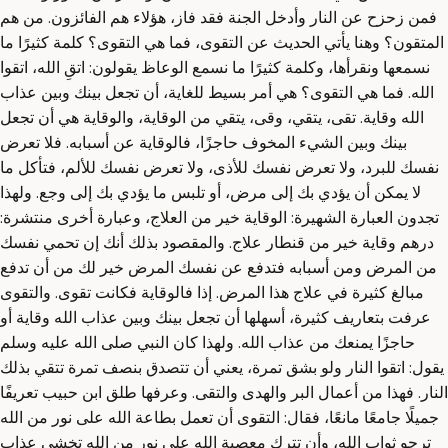
فمن زحزح عن النار وأدخل الجنة فقد فاز، هؤلاء هم الفائزون. من هم
المتقون؟ وهنا يأتي الحديث عن التقوى، فما هي التقوى؟ كلمة كثيرًا ما
نسمعها ونقرأها، وكلمة كثيرًا ما نسمع الوعاظ يقولون: اتقِ الله، اتقوا
الله. فما هي التقوى؟ هي أمر بسيط للغاية، أن تجعل بينك وبين عذاب
الله وقاية. تقى، يتقي، وقى، يتقي من الوقاية، والوقاية هي أن تجعل
بينك وبين الشيء المخوف حاجزًا، فالوقاية عن أسبابه. فلا تعرض
نفسك للبرد، ولا تعرض نفسك للأذى، ولا تعرض نفسك للألم، فتأكل ما
لا يمكن أن يؤدي بك إلى مرض، أو تلبس ما يؤدي بك إلى وجع. ولهذا
تجدون العبارة الشهيرة: الوقاية خير من العلاج، وعبارة أخرى منتشرة:
درهم وقاية خير من قنطار علاج. والمقصود بذلك أنك إن تحمي نفسك
من المرض ومن أسبابه فتدفع عن نفسك المرض خير لك من أن تدفع
مبالغ كثيرة في علاج هذا المرض. إذا فالوقاية فكانت تقوى. والتقوى
عرفت بتعاريف كثيرة، أسهلها أن تجعل بينك وبين عذاب الله وقاية أو
حاجزًا يمنعك من عذاب الله. ولهذا كان النبي صلى الله عليه وسلم
يقول: اتقوا النار ولو بشق تمرة، يعني أن تتصدق بنصف تمرة تتقي بذلك
النار. فهذا من أعمال البر والهدى والتقى. وعرفها طلق ابن حبيب تعريفًا
جميلًا جامعًا مانعًا، فقال: التقوى أن تعمل بطاعة الله على نور من الله
ترجو ثواب الله، وأن تترك معصية الله على نور من الله تخشى عذاب