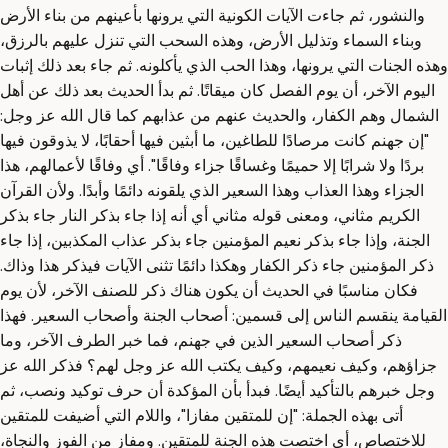
والنشور، ثم جاءت الآيات الكونية التي يرونها بأعينهم من بناء الأرض
وبناء السماء وتذليل الأرض، وهذه السحب التي تنزل عليهم بالرزق،
وهذه الجنات التي يرونها، وهذا الحب الذي يأكلونه. ثم جاء بعد ذلك إثبات
اليوم الآخر، أن يوم الفصل كان ميقاتًا. ثم بدأ الحديث بعد ذلك عن أهل
الشمال وهم الكفار، والحديث عنهم من عذابهم كما قال الله عز وجل:
"إن جهنم كانت مرصادًا للطاغين، ما أبثين فيها أحقابًا، لا يذوقون فيها
بردًا ولا شرابًا إلا حميمًا وغساقًا جزاء وفاقًا". أي وفاقًا لأعمالهم، هذا
الجزاء وهذا العذاب وهذا السعير الذي يلقونه دائمًا وأبدًا. ولأن القرآن
الكريم مثاني، ومعنى قوله مثاني أي أنه إذا جاء بذكر النار جاء بذكر
الجنة، وإذا جاء بذكر نعيم المؤمنين جاء بذكر عذاب المكذبين، إذا جاء
ذكر المؤمنين جاء ذكر الكفار وهكذا دائمًا تثنى الآيات فيذكر هذا وذاك.
فكان مناسبًا في الحديث أن يكون هناك ذكر للصنف الآخر، لأن يوم
القيامة ينقسم الناس إلى قسمين: أصحاب الجنة وأصحاب السعير. فهذا
ذكر أصحاب السعير الذين في جهنم، فما خبر الطرف الآخر، وما
جزاؤهم، وكيف نعيمهم، وكيف يكتب الله عز وجل لهم؟ فذكر الله عز
وجل خبرهم بالتأكيد أيضًا. فبدأ بأن المؤكدة أن حرف توكيد ونصب، ثم
أتى بهذه الجملة: "إن للمتقين مفازا"، واللام التي أضيفت للمتقين
للاختصاص، أي اختصت هذه الجنة للمتقين. ومفاز من الفوز والنجاة،