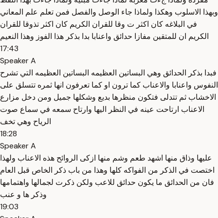
وبهذا الاسلوب وهكذا ولماذا جاء الوصل والفصل فمن تعلم علم المعاني
في البلاغه كان اكثر ت وقا للقران الكريم كان اكثر تذوقا للقران
الكريم ان للمتقين مفازا حدائق واعنابا بدا بذكر هذا الفوز وهذا النعيم
17:43
Speaker A
فبدا بذكر الحدائق وهي البساتين العظيمه البساتين العظيمه التي تشرح
النفوس واعنابا والاعناب كما ترون او كما تعرفون انها ثمره تتسلق على
الاخشاب ثم تتدلى فتكون منظرها بديع وشكلها جميل ومن دخل مزارع
الاعناب ارتاحت عينه في النظر اليها وارتاح سمعه في سماع صوت
الرياح وهي تخف
18:28
Speaker A
عليها وذاق منها اشهد طعم وشم منها ازكى الروائح هذه الاعناب ولهذا
اختصت في الذكر من الفواكه كلها وهذا من باب ذكر الخاص قبل العام
فان من الحدائق ما يكون حدائق للاعب ولكن ذكرت لجمالها واهتمامها
وذكر ها و عنب
19:03