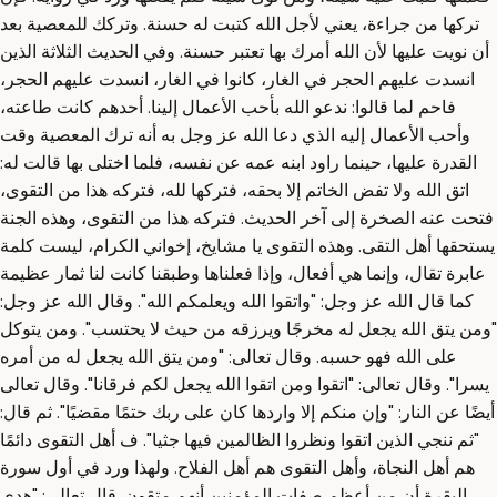
تركها من جراءة، يعني لأجل الله كتبت له حسنة. وتركك للمعصية بعد
أن نويت عليها لأن الله أمرك بها تعتبر حسنة. وفي الحديث الثلاثة الذين
انسدت عليهم الحجر في الغار، كانوا في الغار، انسدت عليهم الحجر،
فاحم لما قالوا: ندعو الله بأحب الأعمال إلينا. أحدهم كانت طاعته،
وأحب الأعمال إليه الذي دعا الله عز وجل به أنه ترك المعصية وقت
القدرة عليها، حينما راود ابنه عمه عن نفسه، فلما اختلى بها قالت له:
اتق الله ولا تفض الخاتم إلا بحقه، فتركها لله، فتركه هذا من التقوى،
فتحت عنه الصخرة إلى آخر الحديث. فتركه هذا من التقوى، وهذه الجنة
يستحقها أهل التقى. وهذه التقوى يا مشايخ، إخواني الكرام، ليست كلمة
عابرة تقال، وإنما هي أفعال، وإذا فعلناها وطبقنا كانت لنا ثمار عظيمة
كما قال الله عز وجل: "واتقوا الله ويعلمكم الله". وقال الله عز وجل:
"ومن يتق الله يجعل له مخرجًا ويرزقه من حيث لا يحتسب". ومن يتوكل
على الله فهو حسبه. وقال تعالى: "ومن يتق الله يجعل له من أمره
يسرا". وقال تعالى: "اتقوا ومن اتقوا الله يجعل لكم فرقانا". وقال تعالى
أيضًا عن النار: "وإن منكم إلا واردها كان على ربك حتمًا مقضيًا". ثم قال:
"ثم ننجي الذين اتقوا ونظروا الظالمين فيها جثيا". ف أهل التقوى دائمًا
هم أهل النجاة، وأهل التقوى هم أهل الفلاح. ولهذا ورد في أول سورة
البقرة أن من أعظم صفات المؤمنين أنهم متقون. قال تعالى: "هدى