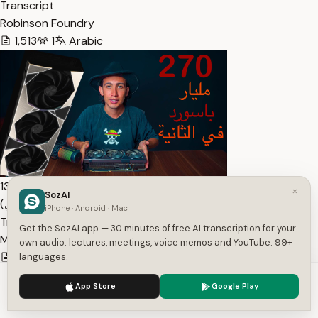
Transcript
Robinson Foundry
1,513
1
Arabic
13:38
×
SozAI
جربت كسر أنواع كلمات المرور كلها — نتائج صادمة (تعليمي) —
iPhone · Android · Mac
Transcript
Get the SozAI app — 30 minutes of free AI transcription for your
MrLimbo
own audio: lectures, meetings, voice memos and YouTube. 99+
1,594
1
Arabic
languages.
We use cookies to enhance your experience.
Privacy Policy
App Store
Google Play
Accept
Settings