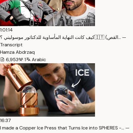
1:01:14
كيف كانت النهاية المأساوية للدكتاتور موسوليني ؟🇮🇹 (القص… —
Transcript
Hamza Abdrzaq
6,953
1
Arabic
16:37
I made a Copper Ice Press that Turns Ice into SPHERES -… —