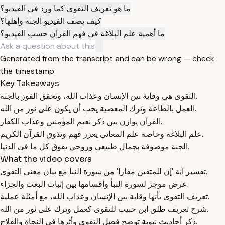
ما هو تعريف التقوى كما ورد في الفيديو؟
كيف يصف الفيديو الجنة وأهلها؟
ما أهمية علم البلاغة في فهم القرآن حسب الفيديو؟
Generated from the transcript and can be wrong — check
the timestamp.
Key Takeaways
التقوى هي وقاية بين الإنسان وعذاب الله، وتحقق الفوز بالجنة.
العمل بالطاعة وترك المعصية يجب أن يكون على نور من الله.
القرآن يوازن بين ذكر نعيم المؤمنين وعذاب الكفار.
علم البلاغة وخاصة علم المعاني يعزز فهم وتذوق القرآن الكريم.
الجنة موصوفة بجمال طبيعي وروحي يفوق كل ما في الدنيا.
What the video covers
تفسير آية 'إن للمتقين مفازا' من سورة النبأ مع بيان معنى التقوى.
عرض موجز لسورة النبأ وأقسامها بين إثبات البعث والجزاء.
تعريف التقوى بأنها وقاية بين الإنسان وعذاب الله، مع أمثلة عملية.
شرح تعريف طلق ابن حبيب للتقوى كعمل وترك على نور من الله.
ذكر أحاديث نبوية توضح فضل التقوى وأثرها في النجاة والفلاح.