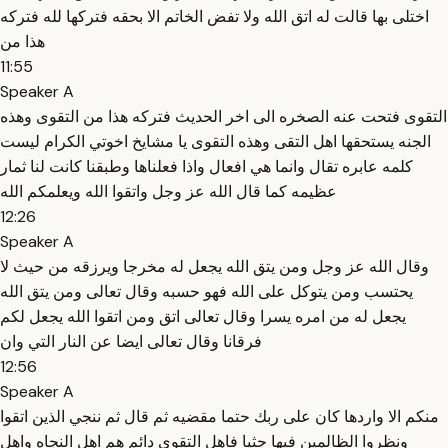
اختلى بها قالت له اتق الله ولا تفض الخاتم الا بحقه فتركها لله فتركه
هذا من
11:55
Speaker A
التقوى فتحت عنه الصخره الى اخر الحديث فتركه هذا من التقوى وهذه
الجنه يستحقها اهل التقى وهذه التقوى يا مشايخ اخوتي الكرام ليست
كلمه عابره تقال وانما هي افعال واذا فعلناها وطبقنا كانت لنا ثمار
عظيمه كما قال الله عز وجل واتقوا الله ويعلمكم الله
12:26
Speaker A
وقال الله عز وجل ومن يتق الله يجعل له مخرجا ويرزقه من حيث لا
يحتسب ومن يتوكل على الله فهو حسبه وقال تعالى ومن يتق الله
يجعل له من امره يسرا وقال تعالى اتق ومن اتقوا الله يجعل لكم
فرقانا وقال تعالى ايضا عن النار التي وان
12:56
Speaker A
منكم الا واردها كان على ربك حتما مقضيه ثم قال ثم ننجي الذين اتقوا
ونظروا الظالمين فيها جثيا فاهل التقوى دائم هم اهل النجاه واهل