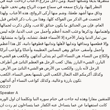
منظرها بديعًا وشكلها جميلًا. ومن دخل مزارع الأعناب ارتاحت عينه في
النظر إليها، وارتاح سمعه في سماع صوت الرياح وهي تخف عليها،
وذاق منها أشهد طعمًا، وشم منها أزكى الروائح، هذه الأعناب. ولهذا
اختصت في الذكر من الفواكه كلها، وهذا من باب ذكر الخاص قبل
العام، فإن من الحدائق ما يكون حدائق للاعب، ولكن ذكرت لجمالها
واهتمامها، وذكرها وعنَب الجنة أعظم وأجمل من عنب الدنيا، فإنه ليس
بين ثمار الدنيا وثمار الآخرة إلا الأسماء فقط، تتشابه، وأتوا به متشابهًا،
وإلا فطعمها ومذاقها وتدليها لأهلها وتدانيها قطوفها دانية، كل هذا أعظم
وأجمل وأسقى. حدائق وهي البساتين العظيمة وأعنابًا وكواعب أترابًا
والكاع من النساء. هن النساء التي لم يتدلى أثدائهن. والكعب هو الشيء
البارز، الشيء البارز. يقال: كعب الرجل هو العظم الناتئ في أطراف
الرجل لأنه بارز، والكعب من الأرض هو الشيء الناتئ من الأرض.
وكذلك أكرمكم الله النعال الكعب التي تلبسها بعض النساء، الكعب
تكون بارزة وعالية، وكذلك كواعب النساء أي أثدائهن.
00:27
Speaker A
للمتقين مفازا وهذه ايه جاءت في ختام سوره النبا وتكلمنا ان اول الوره
كانت استفهاما عن عما يتساءل عنه الكفار عما يتساءلون ثم ردت ان