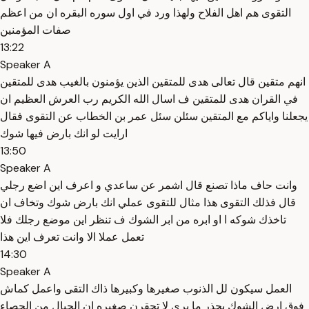
التقوى هم اهل الفلاح ولهذا ورد في اول سوره البقره ان من اعظم
صفات المؤمنين
13:22
Speaker A
انهم متقين قال تعالى هدى للمتقين الذين يؤمنون بالغيب هدى للمتقين
في القران هدى للمتقين ف اسال الله الكريم رب العرش العظيم ان
يجعلنا واياكم مع المتقين سئلن سئل عمر بن الخطاب عن التقوى فقال
ارايت لو انك بارض فيها شوك
13:50
Speaker A
وانت حاف ماذا تصنع قال اشمر عن ساعدي و اعرف اين اضع رجلي
قال فذلك التقوى هذا مثال للتقوى عملي انك بارض شوك وتخاف ان
تاخذك شوكه ا او ابره من ابر الشوك ف تنظر اين موضع رجلك فلا
تعمل عملا الا وانت تعرف اين هذا
14:30
Speaker A
العمل سيكون لل الذنوب صغيرها وكبيرها ذاك التقى واعمل كماش
فوق ارض الشوك يحذر ما يرى لا تحقرن صغيره ان الجبال من الحصاء