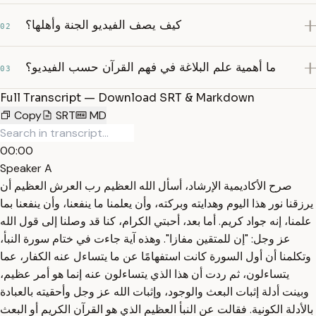
كيف يصف الفيديو الجنة وأهلها؟
02
ما أهمية علم البلاغة في فهم القرآن حسب الفيديو؟
03
Full Transcript — Download SRT & Markdown
Copy
SRT
MD
00:00
Speaker A
صرح الأكاديمية الإرشاد، أسأل الله العظيم رب العرش العظيم أن
يرزقنا نور هذا اليوم وهدايته وبركته، وأن يعلمنا ما ينفعنا، وأن ينفعنا بما
علمنا، إنه جواد كريم. أما بعد، أحبتي الكرام، كنا قد وصلنا إلى قول الله
عز وجل: "إن للمتقين مفازا". وهذه آية جاءت في ختام سورة النبأ،
وتكلمنا أن أول السورة كانت استفهامًا عن ما يتساءل عنه الكفار، عما
يتساءلون، ثم ردت أن هذا الذي يتساءلون عنه إنما هو أمر عظيم،
وبينت أدلة إثبات البعث والوجود، وإثبات الله عز وجل وأحقيته بالعبادة
بالأدلة الكونية. فقالت عن النبأ العظيم الذي هو القرآن الكريم أو البعث