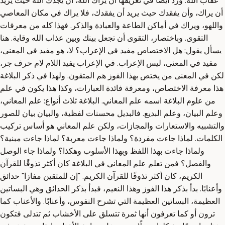
عقاب الله. ورد أيضًا في تعريفها أن يراك الله، أن يجدك الله حيث يريد
أن يراك، وأن يفقدك حيث يريد أن يفقدك، فلا يراك في مكان المعاصي
واللهو، ويراك في أماكن الطاعة والعبادة والذكر. فهذا كله من معرفات
التقوى. وباختصار، التقوى أن تجعل بينك وبين عذاب الله وقاية. هنا
يسأل يقول: هل الاختصاص مفيد في الإعراب؟ لا، هو مفيد في المعنى،
مفيد في المعنى، ليس الإعراب. في الإعراب يفيد اللام لام حرف جر،
لكن في المعنى من يختص بهذا الفوز هم المتقون. ولهذا في ذكر البلاغة
هذا معرفة الاختصاص، ومعرفة فائدة العبارات، وكذا هذا يكون في علم
من علوم البلاغة اسمه علم المعاني. البلاغة ثلاث أنواع: علم المعاني،
وعلم البيان، وعلم البديع. فالبديل محسنات لفظية، والبيان بيان للصور
والتشبيه والاستعارات والمجازات، ولكن علم المعاني هو أساس تركيب
الكلمات. لماذا جاءت مفردة؟ ولماذا جاءت معربة؟ لماذا جاءت مبنية؟
ولماذا جاءت بهذا اللفظ وبهذا الأسلوب وهكذا؟ ولماذا جاء الوصل
والفصل؟ فمن تعلم علم المعاني في البلاغة كان أكثر تذوقًا للقرآن
الكريم، كان أكثر تذوقًا للقرآن الكريم. "إن للمتقين مفازا" حدائق
وأعنابًا. بدأ بذكر هذا الفوز وهذا النعيم، فبدأ بذكر الحدائق وهي البساتين
العظيمة، البساتين العظيمة التي تشرح النفوس، وأعنابًا. والأعناب كما
ترون أو كما تعرفون أنها ثمرة تتسلق على الأخشاب ثم تتدلى فتكون