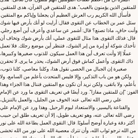
للمتقين الذين يؤمنون بالغيب". هدى للمتقين في القرآن، هدى للمتقين.
فأسأل الله الكريم رب العرش العظيم أن يجعلنا وإياكم مع المتقين.
سئل عمر بن الخطاب عن التقوى فقال: أرايت لو أنك بأرض فيها شوك
وأنت حافٍ، ماذا تصنع؟ قال: أشمر عن ساعدي وأعرف أين أضع رجلي.
قال: فذلك التقوى. هذا مثال للتقوى عملي، أنك بأرض شوك وتخاف أن
تأخذك شوكة أو إبرة من إبر الشوك، فتنظر أين موضع رجلك. فلا تعمل
عملًا إلا وأنت تعرف أين هذا العمل سيكون. للذنوب صغيرها وكبيرها،
ذاك التقوى. وأعمل كماش فوق أرض الشوك، يحذر ما يرى. لا تحقرن
صغيرة إن الجبال من الحصى نقول هذا، وكلنا معاصي، كلنا ذنوب،
ولكن هو من باب التذكير، وإلا فليس المتحدث بأعلم من السامع، ولا
بأعلم، ولا باتقى، ولكن نريد أن نكون مع المتقين فننال هذا الجزاء وهذا
الفوز: "إن للمتقين مفازا". ورد أيضًا في تعريف التقوى ما ورد عن الإمام
علي رضي الله تعالى عنه: الخوف من الجليل، والعمل بالتنزيل،
والقناعة باليسير، والاستعداد ليوم الرحيل. وهذا ورد عن الإمام علي
رضي الله تعالى عنه، وهو تعريف طويل، إلا أن تعريف طلق ابن حبيب
أكثر دقة وعبارة أوضح أسلوبًا. قال: التقوى العمل بطاعة الله على نور
من الله ترجو ثواب الله، وأن تترك معصية الله على نور من الله تخشى