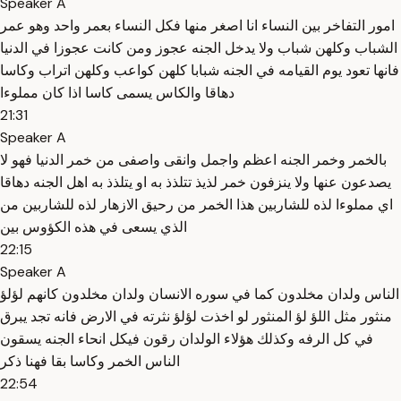
Speaker A
امور التفاخر بين النساء انا اصغر منها فكل النساء بعمر واحد وهو عمر
الشباب وكلهن شباب ولا يدخل الجنه عجوز ومن كانت عجوزا في الدنيا
فانها تعود يوم القيامه في الجنه شبابا كلهن كواعب وكلهن اتراب وكاسا
دهاقا والكاس يسمى كاسا اذا كان مملوءا
21:31
Speaker A
بالخمر وخمر الجنه اعظم واجمل وانقى واصفى من خمر الدنيا فهو لا
يصدعون عنها ولا ينزفون خمر لذيذ تتلذذ به او يتلذذ به اهل الجنه دهاقا
اي مملوءا لذه للشاربين هذا الخمر من رحيق الازهار لذه للشاربين من
الذي يسعى في هذه الكؤوس بين
22:15
Speaker A
الناس ولدان مخلدون كما في سوره الانسان ولدان مخلدون كانهم لؤلؤ
منثور مثل اللؤ لؤ المنثور لو اخذت لؤلؤ نثرته في الارض فانه تجد يبرق
في كل الرفه وكذلك هؤلاء الولدان رقون فيكل انحاء الجنه يسقون
الناس الخمر وكاسا بقا فهنا ذكر
22:54