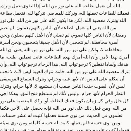
الله. أن تعمل بطاعة الله على نور من الله، إذا التقوى عمل وترك.
فعملك للطاعات تعملها لله، وتركك للمعاصي تتركها لله. فتعمل بطاعة
الله وتترك معصية الله، لكن هذا يكون كله على نور من الله. على نور
من الله يعني لم تعمل الطاعة لأن الناس كلهم يعملون. لم تصم
رمضان لأن الناس كلها تصوم، لم تصلي لأن الأهل كلهم يصلون ونحن
أسرة محافظة، لم تتحجبي لأن الأهل جميعًا يتحجبون ونحن أسرة
محافظة، لا، ولكن على نور من الله، على نور من الله يعني أن الله
أمرك بهذا الأمر، وأن الله أمرك بهذه الطاعات، فانت تعملين. طيب، ما
هدفك ولماذا تفعلين؟ ترجو ثواب الله، هذا الرجاء. ترجو ثواب الله، وأن
تترك معصية الله على نور من الله، فانت تترك الغيبة ليس لأنك لا تحب
أن تتكلم على الناس، لا، لأنها غيبة وحرام، وتترك السماع الموسيقى
ليس لأن الصوت جنب الناس صعب أن يستمع، لا، لأنها حرام، وتترك
النظر الحرام لأنها حرام، وليس لأنك لم تستطع فتح المق، وهكذا في
كل حال وفي كل زمان يكون فعلك للطاعة أو تركك للمعصية على نور
من الله. ومن فعل ذلك على نور من الله فإنه يحصل على الأجر. فكما
تعلمون في الحديث: من نوى حسنة فعملها كتبت له عشر حسنات،
ومن نوى حسنة فلم يعملها كتبت له حسنة كاملة، ومن نوى سيئة
فعملها كتبت عليه سيئة، ومن نوى سيئة فلم يفعلها ورد في رواية: فإن