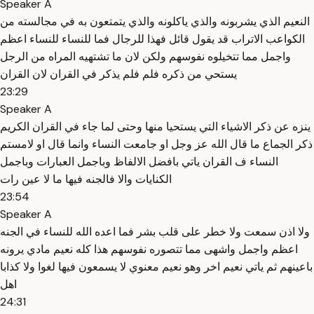
Speaker A
النعيم الذي يشربونه والذي ياكلونه والذي يتمتعون به في مجالسته من
الكواعب الاتراب قد يقول قائل فهذا للرجال فما للنساء للنساء اعظم
واجمل مما تتخيلوه نفوسهم ولكن لان ما تشتهيه المراه من الرجل
يستحي من ذكره فلم فلم يذكر في القران لان القران
23:29
Speaker A
ينزه عن ذكر الاشياء التي يستحيا منها وحتى لما جاء في القران الكريم
ذكر الجماع ما قال الله عز وجل او جامعت النساء وانما قال او لامستم
النساء ف القران ياتي بافضل الالفاظ وباجمل العبارات وباجمل
الكنايات والا فالجنه فيها ما لا عين رات
23:54
Speaker A
ولا اذن سمعت ولا خطر على قلب بشر فما اعده الله للنساء في الجنه
اعظم واجمل واشهى مما تتصوره نفوسهم هذا كله نعيم مادي يرونه
باعينهم ثم ياتي نعيم اخر وهو نعيم معنوي لا يسمعون فيها لغوا ولا كذابا
اهل
24:31