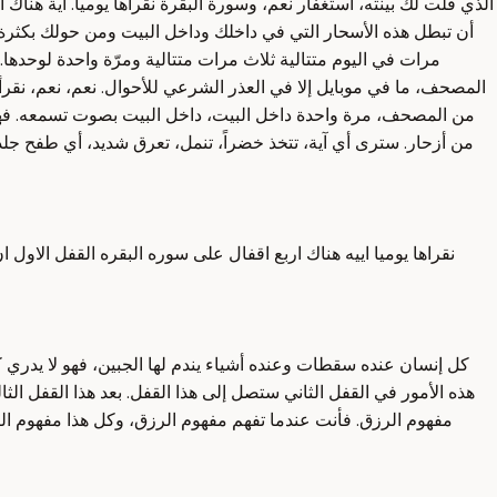
الذي قلت لك بينته، استغفار نعم، وسورة البقرة نقرأها يومياً. آية هناك
أن تبطل هذه الأسحار التي في داخلك وداخل البيت ومن حولك بكثرة قر
مرات في اليوم متتالية ثلاث مرات متتالية ومرّة واحدة لوحده
المصحف، ما في موبايل إلا في العذر الشرعي للأحوال. نعم، نعم، نقرأ
من المصحف، مرة واحدة داخل البيت، داخل البيت بصوت تسمعه. فهي 
من أزحار. سترى أي آية، تتخذ خضراً، تنمل، تعرق شديد، أي طفح جلد
نقراها يوميا اييه هناك اربع اقفال على سوره البقره القفل الاول
كل إنسان عنده سقطات وعنده أشياء يندم لها الجبين، فهو لا يدري كي
هذه الأمور في القفل الثاني ستصل إلى هذا القفل. بعد هذا القفل
مفهوم الرزق. فأنت عندما تفهم مفهوم الرزق، وكل هذا مفهوم ال