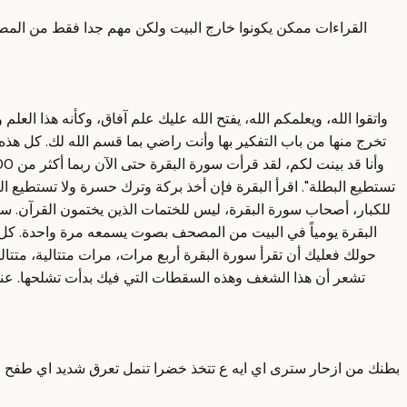
القراءات ممكن يكونوا خارج البيت ولكن مهم جدا فقط من المصحف
واتقوا الله، ويعلمكم الله، يفتح الله عليك علم آفاق، وكأنه هذا العل
تستطيع البطلة". اقرأ البقرة فإن أخذ بركة وترك حسرة ولا تستطيع ال
للكبار، أصحاب سورة البقرة، ليس للختمات الذين يختمون القرآن. سور
البقرة يومياً في البيت من المصحف بصوت يسمعه مرة واحدة. كل ا
حولك فعليك أن تقرأ سورة البقرة أربع مرات، مرات متتالية، متتال
تشعر أن هذا الشغف وهذه السقطات التي فيك بدأت تشلحها. عندم
بطنك من ازحار سترى اي ايه ع تتخذ خضرا تنمل تعرق شديد اي طفح جل