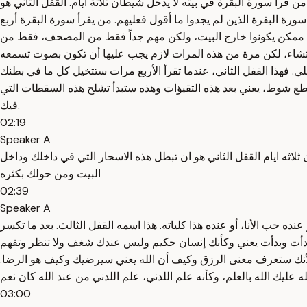
ن قرأ سورة البقرة في بيته لا يدخل شيطان ثلاثة أيام. القفل الثاني هو
رة البقرة الذين لم يجدوا ما أقول فعليهم. من يقرأ سورة البقرة أربع
اءات ممكن يكونوا خارج البيت، ولكن مهم جداً فقط من المصحف، فقط من
ما تشاء، لكن مرة من هذه المرات لازم يجب عليها أن تكون بصوت تسمعه
فهذا القفل الثاني، عندما تقرأ الأربع مرات ستتخيل كل ما في بطنك
تقطع شوط، يعني بعد هذه التقيؤات وهذه ستبدأ تشلح هذه السقطات التي
فيك.
02:19
Speaker A
ثلاثه ايام القفل الثاني هو ان تبطل هذه الاسحار التي في داخلك وداخل
البيت ومن حولك بكثره
02:39
Speaker A
ه حب الأنا، أو عنده هذا كلياته. هذا اسمه القفل الثالث. بعد ما تكسر
وهدأت وبدأت يعني وكأنك إنسان حكيم وليس عندك شغف ولا تنظر وتفهم
 لأنك ستعرف معنى الرزق وكيف أن الله يعني سيرضيك وكيف هو الرضا.
03:00