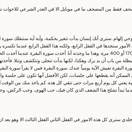
 فقط من المصحف ما في موبايل الا في العذر الشرعي للاحوات نعم نعم
م وحي إلهام. سترى أنك إنسان بدأت تتغير بحكمة، وآية آية ستنقلك سورة ا
وأنا قد بينت لكم، لقد قرأت سورة البقرة حتى الآن ربما أكثر من 1700 أو 400 مرة. وهذا ما وجد
بطلة من باب أن بد برك وهكذا، لكنها بدأت تتجلى وتتكشف وتتلا. فأخذته
ة البقرة تعيش الآية يومياً عندك. سورة البقرة فمن لا يقرأ سورة البق
لممكن أنه يقطعها على جلسات، لكن الأفضل أنها تكون على جلسة واحدة
ية يعني كل يوم أربع مرات حتى تتقي كل هذه. كم ياخذ منك من الوقت؟ رب
ا تبدأ تشلح هذا الشغف الذي كان فيك، حب الهوى، وحب الركض، وحب ا
دي سترى كل هذه الامور في القفل الثاني القفل الثالث الا وهو بعد 