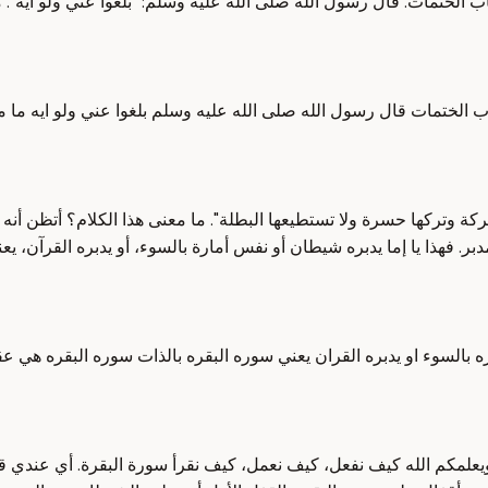
ب الختمات. قال رسول الله صلى الله عليه وسلم: "بلغوا عني ولو آية". ما
 الختمات قال رسول الله صلى الله عليه وسلم بلغوا عني ولو ايه ما مفهو
 بركة وتركها حسرة ولا تستطيعها البطلة". ما معنى هذا الكلام؟ أتظن أن
دبر. فهذا يا إما يدبره شيطان أو نفس أمارة بالسوء، أو يدبره القرآن،
اره بالسوء او يدبره القران يعني سوره البقره بالذات سوره البقره هي
ويعلمكم الله كيف نفعل، كيف نعمل، كيف نقرأ سورة البقرة. أي عندي قن