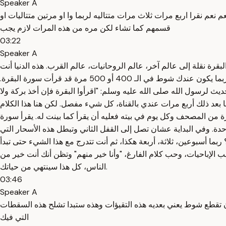
Speaker A
 نقرا اربع مرات ثلاث مرات متتاليه لربما وا او مرتين متتاليات او
قسمهم كما تشاء لكن مره من هذه المرات لازم يجب
03:22
Speaker A
لبقرة نقلة إلى عالم آخر، عالم الروحانيات، عالم القرب. هذه الدنيا أنت
تخرج منها من باب التفكير بها وأنت راضي بما قسم الله لك. كل هذه الأمور ستجدها في القفل الرابع، ولكنه هذا القفل الرابع عندما تكسره ربما يكون عندك شوط في الـ 400 أو 500 مرة قد قرأت سورة البقرة.
ته أنا. أخذت سورة البقرة عندما أخذت الحديث لرسول الله صلى الله عليه وسلم: "اقرأوا البقرة فإن أخذ بركة ولا
ا بعد ذلك أربع مرات عندي بالقناة، كل شيء مفصل. لكن هنا هذا الكلام
رة من المصحف وكل يوم في بيته فعليه أن يقرأ كما بينت له. يقرأ سورة
. وفي البداية عشان تصل إلى القفل الثاني وتبطل هذه الأسحار التي
ما أسبوعين، ثلاثة، أربعة هكذا، ثم أنت تتدرج مع هذا الشيء حتى تبدأ
لإباحيات، وحب كلام الفارغ، "وأنا خير منهم" وتظن أنك أنت خير من
الناس، كل هذا سينتهي من حياتك.
03:46
Speaker A
ان تقطع شوط يعني بعديه هذه التقيؤات وهذه ستبدا تشلح هذه السقطات
التي فيك