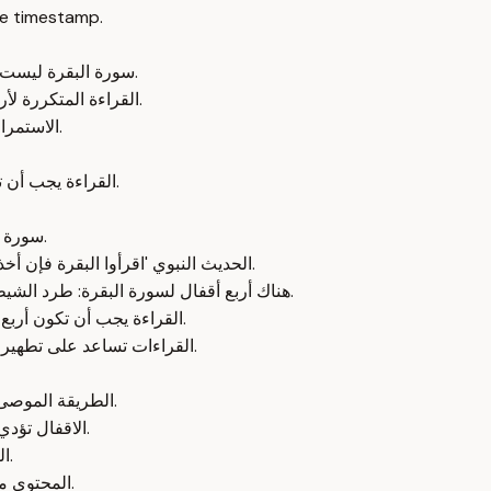
e timestamp.
سورة البقرة ليست مجرد قراءة عادية بل هي عملية روحية عميقة تؤثر على العقل والقلب.
القراءة المتكررة لأربع مرات يومياً تفتح أقفال روحية متعددة تطرد الشيطان وتزيل الأسحار.
الاستمرارية في القراءة تؤدي إلى تطهير النفس من السقطات والشغف السلبي.
القراءة يجب أن تكون من المصحف وبصوت مسموع داخل البيت لتحقيق الفائدة الكاملة.
سورة البقرة تعتبر العقل المدبر للإنسان ويجب قراءتها بانتظام لتحقيق البركة.
الحديث النبوي 'اقرأوا البقرة فإن أخذها بركة وتركها حسرة ولا تستطيعها البطلة' يفسر بشكل روحي وعميق.
هناك أربع أقفال لسورة البقرة: طرد الشيطان، إبطال الأسحار، التخلص من السقطات، والوصول إلى العلم الإلهي.
القراءة يجب أن تكون أربع مرات يومياً، مع قراءة واحدة بصوت مسموع من المصحف داخل البيت.
القراءات تساعد على تطهير القلب والجسد من الأذى الروحي والجسدي مثل العرق والطفح الجلدي.
الطريقة الموصى بها ليست للختمات السريعة بل للمداومين الجادين على قراءة السورة.
الاقفال تؤدي إلى تغيرات روحية وعقلية عميقة، منها الحكمة والرضا بالقضاء والقدر.
القراءة المستمرة تؤدي إلى وحي وإلهام من الله وتفتح آفاق العلم اللدني.
المحتوى موجه للكبار الذين يريدون التعمق في فهم سورة البقرة وتأثيرها الروحي.