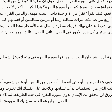
 أربع أقفال على سورة البقرة. القفل الأول أن تطرد الشيطان من البيت. م
اءة سورة البقرة. كم نقرأ سورة البقرة؟ هذا للكبار، الكلام لأصحاب سو
ا. نعم، كيف نقرأ؟ نقرأ قراءة واحدة داخل البيت مهمة، والباقي القر
 أربع مرات، ثلاث مرات متتالية ربما أو مرتين متتاليتين أو قسمهم ك
شرط عشان تهلك قرينك وتطرد وتبطل هذه الأسحار وهذا القلب ينجلي. 
ي. سترى كل هذه الأمور في القفل الثاني. القفل الثالث، وهو بعد أن 
 ان تطرد الشيطان البيت ب من قرا سوره البقره في بيته لا يدخل شيطان 
ف يتخلص منها، أو حتى أنه يظن أنه خير من الناس، أو عنده شغف، أو عند
 الثالث الذي هي السقطات بدأت تشلحها وتلاحظ على نفسك أنك تغيرت 
رزق لن يتحقق لك الإيمان بدون سورة البقرة في هذه الطريقة. لماذا؟
القفل الرابع هو العلم. سيؤتيك الله ويفتح الله عليك الله بالعلم، وكأنه علم اللدني، علم اللدني من عند الله كان نعم.