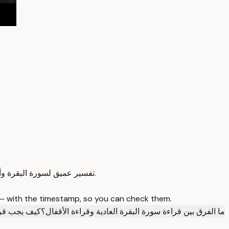
تفسير عميق لسورة البقرة وأسرار تكرارها 4 مرات يومياً لتحقيق البركة والروحانية للمداومين عليها.
 — with the timestamp, so you can check them.
ما الفرق بين قراءة سورة البقرة العادية وقراءة الأقفال؟
كيف يجب قراء