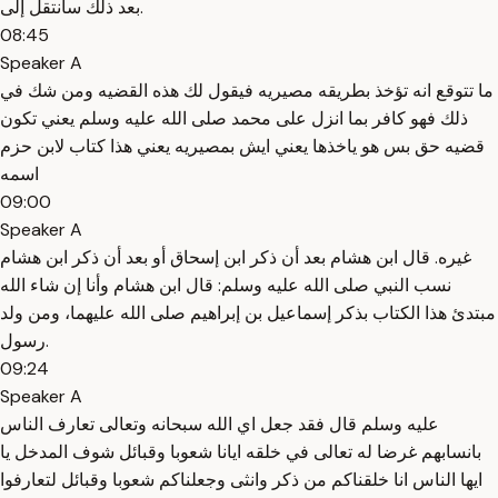
بعد ذلك سأنتقل إلى.
08:45
Speaker A
ما تتوقع انه تؤخذ بطريقه مصيريه فيقول لك هذه القضيه ومن شك في
ذلك فهو كافر بما انزل على محمد صلى الله عليه وسلم يعني تكون
قضيه حق بس هو ياخذها يعني ايش بمصيريه يعني هذا كتاب لابن حزم
اسمه
09:00
Speaker A
غيره. قال ابن هشام بعد أن ذكر ابن إسحاق أو بعد أن ذكر ابن هشام
نسب النبي صلى الله عليه وسلم: قال ابن هشام وأنا إن شاء الله
مبتدئ هذا الكتاب بذكر إسماعيل بن إبراهيم صلى الله عليهما، ومن ولد
رسول.
09:24
Speaker A
عليه وسلم قال فقد جعل اي الله سبحانه وتعالى تعارف الناس
بانسابهم غرضا له تعالى في خلقه ايانا شعوبا وقبائل شوف المدخل يا
ايها الناس انا خلقناكم من ذكر وانثى وجعلناكم شعوبا وقبائل لتعارفوا