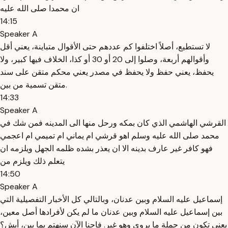
ان محمدا صلى الله عليه
14:15
Speaker A
لا تستطيع، أصلاً اختلفوا كم عددهم حتى الأقوال متباينة، يعني أقل
وأقوالهم أربعة، وصلوا إلى 20 أو 30 أو كذا، الخلاف فيها كبير، ولا
يحفظ، يعني حفظ ولا يحفظ في مصدر يعني محكم متقن على سند
متقن تسمية من بين.
14:33
Speaker A
القرشي الهاشمي الذي كان بمكه ورحل منها الى المدينه فمن شك في
محمد صلى الله عليه وسلم اهو قرشي ام يماني ام تميمي ام اعجمي
فهو كافر غير عارف بدينه الا ان يعذر بشده ظلمه الجهل ويلزمه ان
يتعلم ذلك ويلزم من
14:50
Speaker A
إسماعيل عليه السلام وبين عدنان، وبالتالي كل الأخبار التفصيلية التي
بين إسماعيل عليه السلام وبين عدنان ما لم يكن لأفرادها أصل معين،
يعني تكون من جملة ما يروى وهو غير. فاحنا الآن سنهتم بما بين، أيش؟