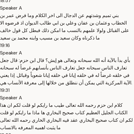
18:57
Speaker A
بني تميم وشدتهم عن الدجال الى اخر الكلام وما فرض عمر بن
الخطاب وعثمان بن عفان وعلي بن ابي طالب الديوان اذ فرضوه الا
على القبائل ولولا علمهم بالنسب ما امكن ذلك فبطل كل قول خالف
ما ذكرناه وكان سعيد بن مسيب وابنه محمد بن سعيد
19:16
Speaker A
بأي بدأ بالآية أنه الله سبحانه وتعالى هو إيش؟ قال ابن حزم: قال جعل
تعارف الناس سبحانه جعل تعارف الناس بأنسابهم غرضاً له سبحانه
في خلقه غرضاً له في خلقه إيانا في خلقه إيانا شعوباً وقبائل. إذا يعني
الآية المركزية التي يمكن أن ننطلق من خلالها إلى معرفة الأنساب هي.
19:31
Speaker A
كلام ابن حزم رحمه الله تعالى طيب ما رايكم لو قلت لكم ان هذا
الكتاب الجليل العظيم كتاب صحيح البخاري ها ماذا ما رايكم لو قلت
لكم ان كتاب صحيح البخاري عقد فيه البخاري الخاري رحمه الله تعالى
ما يثبت اهميه المعرفه بالانساب