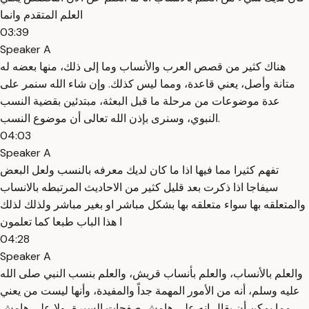
العلم المتقدم وانما
03:39
Speaker A
هناك كثير من قصص العرب والأنساب وما إلى ذلك، منها بعضه له
متانة وأصل، يعني قاعدة، ومما ليس كذلك. وإن شاء الله سنمر على
عدة موضوعات من مرحلة ما قبل البعثة، مبتدئين بقضية النسب
النبوي، وسنرى بإذن الله تعالى أن موضوع النسب.
04:03
Speaker A
تفهم كثيرا مما فيها اذا ما كان لديك معرفه بالنسب ولعل البعض
سيفاجا اذا ذكرت بعد قليل كثير من الاحاديث المرتبطه بالانساب
والمتعلقه بها سواء متعلقه بها بشكل مباشر او بغير مباشر ولذلك لذلك
ا هذا الباب طبعا كما تعلمون
04:28
Speaker A
والعلم بالأنساب، والعلم بأنساب قريش، والعلم بنسب النبي صلى الله
عليه وسلم، أنه من الأمور المهمة جداً والمفيدة، وأنها ليست من يعني
مما يمكن أن يقال إنه على هامش صفحات السيرة، ولا على هامش