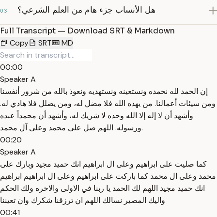
هل الأنساب جزء هام من العلم الشرعي؟
03
Full Transcript — Download SRT & Markdown
Copy
SRT
MD
00:00
Speaker A
إن الحمد لله نحمده ونستعينه ونستهديه ونعوذ بالله من شرور أنفسنا
ومن سيئات أعمالنا. من يهده الله فلا مضل له، ومن يضلل فلا هادي له.
وأشهد أن لا إله إلا الله وحده لا شريك له، وأشهد أن محمداً عبده
ورسوله. اللهم صل على محمد وعلى آل محمد.
00:20
Speaker A
كما صليت على ابراهيم وعلى ال ابراهيم انك حميد مجيد وبارك على
محمد وعلى ال محمد كما باركت على ابراهيم وعلى ال ابراهيم ابراهيم
انك حميد مجيد اللهم لك الحمد يا ربنا في الاولى والاخره ولك الحكم
واليك المصير نسالك اللهم ان ترزقنا شكرك وان تعيننا
00:41