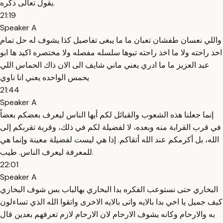
يقول تعالى ذكره.
21:19
Speaker A
واللي نعسان طفشان تعبان ما ما يبغى تفاصيل كذا يشوف له حل تمام
اخذ راحته ولا ما اخذ راحته تبوها سلسله مفصله ولا مختصره اكيد ها ابو
عبد العزيز ما ما ادري يعني ماني شايف الى الان ذاك الحماس اللي
يحمس الواحده يعني انا ناوي
21:44
Speaker A
إنما جعلنا هذه الشعوب والقبائل لكم أيها الناس ليعرف بعضكم بعضاً
في قرب القرابة منه وبعده، لا لفضيلة لكم في ذلك، وقربة تقربكم إلى
الله، بل أكرمكم عند الله أتقاكم. إذا هي ليست لفضيلة معينة وإنما هي
للمعرفة ليعرف الناس. طيب.
22:01
Speaker A
البخاري حتى نستوعب الفكره بدا البخاري بهالباب بس شوف البخاري
كيف جميل يا اخي بدا بالايه واتى بالايه الاخرى واتقوا الله الذي تساءلون
به والارحام وكانه يشوف الارحام لان الارحام لازم تعرفهم بعدين قال