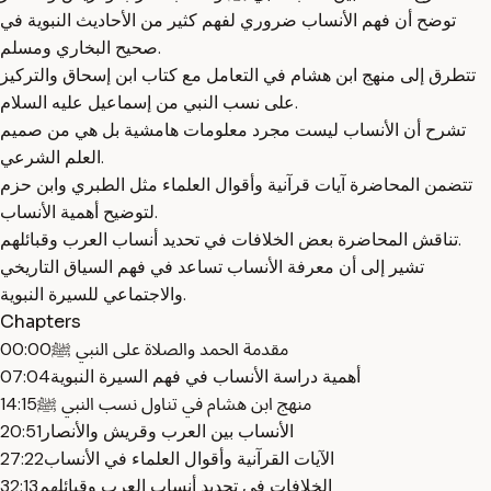
توضح أن فهم الأنساب ضروري لفهم كثير من الأحاديث النبوية في
صحيح البخاري ومسلم.
تتطرق إلى منهج ابن هشام في التعامل مع كتاب ابن إسحاق والتركيز
على نسب النبي من إسماعيل عليه السلام.
تشرح أن الأنساب ليست مجرد معلومات هامشية بل هي من صميم
العلم الشرعي.
تتضمن المحاضرة آيات قرآنية وأقوال العلماء مثل الطبري وابن حزم
لتوضيح أهمية الأنساب.
تناقش المحاضرة بعض الخلافات في تحديد أنساب العرب وقبائلهم.
تشير إلى أن معرفة الأنساب تساعد في فهم السياق التاريخي
والاجتماعي للسيرة النبوية.
Chapters
مقدمة الحمد والصلاة على النبي ﷺ
00:00
أهمية دراسة الأنساب في فهم السيرة النبوية
07:04
منهج ابن هشام في تناول نسب النبي ﷺ
14:15
الأنساب بين العرب وقريش والأنصار
20:51
الآيات القرآنية وأقوال العلماء في الأنساب
27:22
الخلافات في تحديد أنساب العرب وقبائلهم
32:13