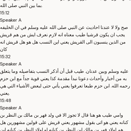
بما بين النبي صلى الله.
15:12
Speaker A
صح ولا لا عندنا احاديث عن النبي صلى الله عليه وسلم في ان الخليفه
يجب ان يكون قرشيا طيب معناه انه لازم نعرف ايش من هم قريش
من الذين ينسبون الى القريش يعني اين النسب هل هو هل قريش انه
كان
15:32
Speaker A
عليه وسلم وبين عدنان. طيب قبل أن أذكر النسب بتفاصيله وما يتعلق
به من أخبار وأحداث دعونا نبدأ مقدمة كذا يعني قوية جداً مع ابن حزم
رحمه الله. ابن حزم طبعا تعرفوا يعني يأتي حتى لبعض الأشياء التي هي
يعني.
15:48
Speaker A
وامي طيب هو هنا قال لا تجوز الا في ولد فهر بن مالك بن النظر بن
كنانه يعني هو اتى بقول مشهور يعني قريش على قولين مشهورين هل
هم اولاد فهر بن مالك ابن النظر بن كنانه او اولاد النظر بن كنانه ابن