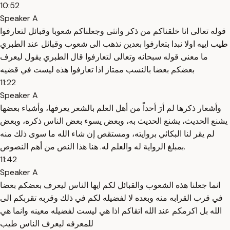
10:52
Speaker A
قوله تعالى انا خلقناكم من ذكر وانثى وجعلناكم شعوبا وقبائل لتعارفوا
طيب اييه اولا نبدا بتعارفوا بعدين نذهب الى شعوب وقبائل عند الطبري
ما معنى قوله سبحانه وتعالى لتعارفوا قال الطبري يقول ليعرف
بعضكم بعضا بالنسب ممتاز اذا تعارفوا هذه ليست في قضيه
11:22
Speaker A
وأشعار ذكرها لم أرَ أحداً من أهل العلم بالشعر يعرفها، وأشياء بعضها
يشنع الحديث، يشنع الحديث به، وبعض يسوء بعض الناس ذكره، وبعض
لم يقر لنا البكائي بروايته، ومستقص إن شاء الله ما سوى ذلك منه
بمبلغ الرواية له والعلم له. هنا هذا النص من أهم النصوص.
11:42
Speaker A
انما جعلنا هذه الشعوب والقبائل لكم ايها الناس ليعرف بعضكم بعضا
في قرب القرابه منه وبعده لا لفضيله لكم في ذلك وقربه تقربكم الى
الله بل اكرمكم عند الله اتقاكم اذا هي ليست لفضيله معينه وانما هي
للمعرفه ليعرف الناس طيب