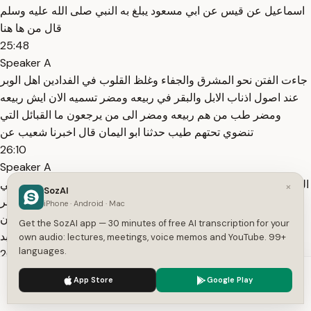
اسماعيل عن قيس عن ابي مسعود يبلغ به النبي صلى الله عليه وسلم
قال من ها هنا
25:48
Speaker A
جاءت الفتن نحو المشرق والجفاء وغلظ القلوب في الفدادين اهل الوبر
عند اصول اذناب الابل والبقر في ربيعه ومضر تسميه الان ايش ربيعه
ومضر طب من هم ربيعه ومضر الى من يرجعون ما القبائل التي
تنضوي تحتهم طيب حدثنا ابو اليمان قال اخبرنا شعيب عن
26:10
Speaker A
الزهري قال اخبرنا اخبرني ابو سلمه بن عبد الرحمن ان ابا هريره رضي
×
SozAI
الله عنه قال سمعت رسول الله صلى الله عليه وسلم يقول الفخر
iPhone · Android · Mac
والخيلاء في الفدادين اهل الوبر والسكينه في اهل الغنم والايمان يمان
Get the SozAI app — 30 minutes of free AI transcription for your
والحكمه يمانيه قال ابو عبد الله اللي هو مين ابو عبد
own audio: lectures, meetings, voice memos and YouTube. 99+
languages.
26:28
Speaker A
We use cookies to enhance your experience.
Privacy Policy
App Store
Google Play
الله مين ابو عبد الله البخاري بخاري سميت اليمن سميت اليمن لانها
Accept
Settings
عن يمين الكعبه والشام لانها عن يسار الكعبه والمشامه الميسره واليد