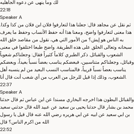
لك وما ينهى عن دعوه الجاهليه
22:18
Speaker A
ثم نقل عن مجاهد قال: جعلنا هذا لتعارفوا فلان ابن فلان من كذا وكذا.
هذا معنى لتعارفوا واضح، ومعنا هذا أنه حفظ الأنساب وحفظ ما يعرف
به الناس هو إيش؟ من الأمور التي هي، نقول من مقاصد خلق الله
سبحانه وتعالى الخلق على هذه الطريقة. واضح طبعا اختلفوا في معنى
الشعوب والقبائل. ذكر الطبري كلاماً كثيراً فقال: وجعلناكم شعوباً
وقبائل، وجعلناكم متناسبين، فبعضكم يناسب بعضاً نسباً بعيداً، وبعضكم
يناسب بعضاً نسباً قريباً، فالمناسب النسب البعيد من لم ينسبه أهل
الشعوب، وذلك إذا قيل للرجل من العرب من أي شعب أنت قال أنا.
22:37
Speaker A
والقبائل البطون هذا اخرجه البخاري مسندا عن ابن عباس ثم قال حدثنا
محمد بن بشار قال حدثنا يحيى بن سعيد عن عبيد الله قال حدثني سعيد
بن ابي سعيد عن ابيه عن ابي هريره رضي الله عنه قال قيل يا رسول
الله من اكرم الناس؟ قال
22:52