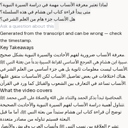
لماذا تعتبر معرفة الأنساب مهمة في دراسة السيرة النبوية؟
متى يبدأ قراءة كتاب ابن هشام في هذه السلسلة؟
هل الأنساب جزء هام من العلم الشرعي؟
Generated from the transcript and can be wrong — check
the timestamp.
Key Takeaways
معرفة الأنساب ضرورية لفهم الأحاديث والسيرة النبوية بشكل صحيح.
سيرة ابن هشام هي المرجع الأساسي لقراءة السيرة بدءاً من بعثة النبي ﷺ.
الأنساب ليست معلومات ثانوية بل هي جزء أساسي من العلم الشرعي.
هناك اختلافات في بعض تفاصيل الأنساب لكن الأساسيات متفق عليها.
الأنساب تساعد في التعارف بين الشعوب والقبائل كما ورد في القرآن.
What the video covers
المحاضرة تبدأ بذكر الحمد والثناء على الله والصلاة على النبي محمد ﷺ.
تتناول أهمية دراسة الأنساب لفهم السيرة النبوية والأحاديث الصحيحة.
توضح أن قراءة كتاب ابن هشام ستبدأ من بعثة النبي ﷺ، أما ما قبل
البعثة فسيتم تناوله من مصادر متعددة.
تشرح العلاقة بين نسب النبي ﷺ وأنساب العرب وقريش والأنصار.