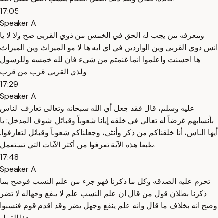
17:05
Speaker A
ومعرفه من يجب له الحق في الخمس من ذوي القربى صح ولا لا يا
انس ذوي القربى وين الواردين في اي ايه ها لا مو الميراث وين الميراث
ها احسنت واعلموا انما غنمتم من شيء فان لله خمسه وللرسول
ولذي القربى قرب من قرب
17:29
Speaker A
عليه وسلم، قال فقد جعل أي الله سبحانه وتعالى تعارف الناس
بأنسابهم غرضاً له تعالى في خلقه إيانا شعوباً وقبائل. شوف المدخل: يا
أيها الناس، أنا خلقناكم من ذكر وأنثى، وجعلناكم شعوباً وقبائل لتعارفوا.
طبعا هذه الآية تعرفوا من أكثر الآيات التي تستعمل.
17:48
Speaker A
تحرم عليه الصدقه وكل ما ذكرنا فهو جزء من علم النسب فوضح بما
ذكرنا بطلان قول من قال ان علم النسب علم لا ينفع وجهاله لا تضر
وصح انه بخلاف ما قال وانه علم ينفع وجهل يضر وقد اقدم قوم فنسبوا
هذا القول