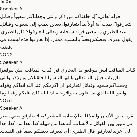
19:59
Speaker A
قوله تعالى: "إنا خلقناكم من ذكر وأنثى وجعلناكم شعوباً وقبائل
لتعارفوا". طيب آية أولاً نبدأ بتعارفوا، بعدين نذهب إلى شعوب وقبائل.
عند الطبري ما معنى قوله سبحانه وتعالى لتعارفوا؟ قال الطبري:
يقول ليعرف بعضكم بعضاً بالنسب. ممتاز، إذا تعارفوا هذه ليست في
قضية.
20:23
Speaker A
كتاب المناقب ايش تتوقعوا بدا البخاري في كتاب المناقب ايش تتوقعوا
قال باب قول الله تعالى يا ايها الناس انا خلقناكم من ذكر وانثى
وجعلناكم شعوبا وقبائل لتعارفوا ان اكرمكم عند الله اتقاكم وقوله
واتقوا الله الذي تساءلون به والارحام ان الله كان عليكم رقيبا وما
20:51
Speaker A
تقريب بين الأديان والعلاقات الإنسانية المشتركة، لا تعارفوا يعني يصير
في تمييز بين القبائل والأنساب، أنه هذا من قبيلة كذا، هذا من كذا، هذا
إلى آخره. لتعارفوا قال الطبري: أي ليعرف بعضكم بعضاً في النسب.