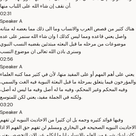
أن نقف إن شاء الله على اللباب منها.
02:31
Speaker A
هناك كثير من قصص العرب والانساب وما الى ذلك مما بعضه له متانه
واصل يعني قاعده ومما ليس كذلك ا وان شاء الله سنمر على عده
موضوعات من مرحله ما قبل البعثه مبتدئين بقضيه النسب النبوي
وسنرى باذن الله تعالى ان موضوع النسب
02:56
Speaker A
يعني على أهم المهم أو على المفيد منها، لأن في كثير مما كتبه العلماء
والمؤرخون فيما يتعلق بمرحلة ما قبل البعثة النبوية فيه الغث والسمي،
وفيه المحكم وغير المحكم، وفيه ما له أصل وفيه ما ليس له أصل،
ولكنه في الجملة مفيد، يعني لكن للمتوسع.
03:20
Speaker A
وفيها فوائد كثيره وجمه بل ان كثيرا من الاحاديث النبويه لن تفهم
الاحاديث النبويه الصحيحه في البخاري ومسلم لن تفهم حق الفهم الا اذا
كان لديك شيء من العلم بالانساب انا ما اتكلم عن الان التخصص يعني