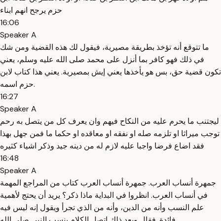
حزم يرجح انهم ابناء
16:06
Speaker A
ما تتوقع أنه تؤخذ بطريقة مصيرية، فيقول لك هذه القضية ومن شك
في ذلك فهو كافر بما أنزل على محمد صلى الله عليه وسلم، يعني
تكون قضية حق، بس هو يأخذها يعني إيش بمصيرية. يعني هذا كتاب لابن
حزم اسمه.
16:27
Speaker A
ليجتنب ما يحرم عليه من النكاح فيهم وان يعرف كل من يتصل به رحم
توجب ميراثا او تلزمه صله او نفقه او معاقده او حكما ما فمن جهل بهذا
فقد اضاع فرضا واجبا عليه لازم له من دينه جيد وذكر اشياء كثيره
16:48
Speaker A
جمهرة أنساب العرب. جمهرة أنساب العرب كتاب من المراجع المهمة
في أنساب العرب. انظروا في البداية ماذا ذكر؟ يريد أن يحتج لأهمية
علم النسب وأنه من الدين، وأنه من الذي تجرأ ويقول إنه ليس فيه
فائدة. فقال وبعد ذلك اتصل الكلام بنسب النبي صلى الله.