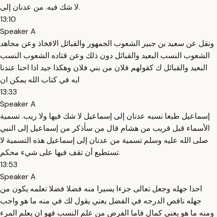
لا شك فيه. من عدنان إلى.
13:10
Speaker A
ونقل عن سعيد بن جبير الشعوب الجمهور والقبائل الافخاذ وعن مجاهد
الشعوب النسب البعيد والقبائل دون ذلك وعن قتاده الشعوب النسب
البعيد والقبائل ك كقولهم فلان من بني فلان وهكذا جيد اذا احنا عندنا
ايه في كتاب الله يمكن ان
13:33
Speaker A
إسماعيل طبعا نسبه عدنان إلى إسماعيل لا شك فيها ولا ريب. تسمية
الأسماء قبل قريب من هشام قال من سأذكر من إسماعيل إلى النبي
صلى الله عليه وسلم تسمية من عدنان إلى إسماعيل هذه التسمية لا
تستطيع أن تقف فيها على شيء محكم.
13:53
Speaker A
احدا جهله وجعل تعالى جزءا يسيرا منه فضلا فضلا تعلمه يكون من
جهله ناقص الدرجه في الفضل يعني يقول لك في منه ما هو واجب
ومنه ما هو يعني كمال فاما الفرض من علم النسب فهو ان يعلم المرء