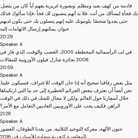
.قادمة من كهف بعيد ومظلم .وبصورة غريزية يفهم أياً كان من يتصل
بك فجأة ليسألك من أنت .فلا بد أنهم ينصبون لك فخاً ،فإذا سألوك فذلك
حتى يجدوا شخصًا .يلومونك عليه إنهم يتصلون بك حتى يكون لديهم
عنوان .يمكنهم إرسال الاتهامات إليه
20:29
Speaker A
في لب الرأسمالية المخططة 2005، الغضب والوقت، الذي فاز في
2008 بجائزة شارل فيلون الأوروبية للمقالات.
20:59
Speaker A
.مثل بعض رفاقنا صحيح أنه إذا حان الوقت للاعتراف، فسيكون علينا
نحن أيضاً أن نعترف ببعض الجرائم الخطيرة إلى حد ما التي ارتكبناها
خلال أسفارنا حول العالم .ولكن لا مجال للشك في ذلك في الوقت
الراهن فكيف يجب على الأوروبيين العاديين التعامل مع الأمر؟
21:28
Speaker A
جنون الآلهة، معركة التوحيد الثلاثية، من بعدنا الطوفان، العصور
المعاصرة كتجربة مضادة للأنساب في 2016.