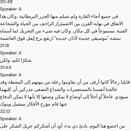
30:48
Speaker A
في جميع أنحاء القارة ولم تسلم منها الجزر البريطانية ،وكان هذا
الاتفاق في نهاية القرن بين الاشمئزاز الزاحف من الحياة والشجاعة
الفنية .مسموعاً في كل مكان :وكان فيه شيء من التحريك لما أسماه
نيتشه "موسيقى جديدة لآذان جديدة" ارتفع برج إيفل فوق العاصمة
31:16
Speaker A
شكرًا لكم، ولكن.
31:44
Speaker A
قابلنا رجالاً كانوا أرقى من أن يقاوموا رحلة من بيوتهم إلى المحطة وقد
عالجنا أنفسنا بالمستعمرات والصداع النصفي مدركين أن كليهما
سيؤدي عاجلاً أو آجلاً إلى أوضاع لا يمكن وصفها إلا بأنها لا يمكن الدفاع
عنها قام مؤرخ الأفكار ميشيل وينوك
32:13
Speaker A
من اجتمع هنا اليوم، بادئ ذي بدء، أود أن أشكركم جزيل الشكر على