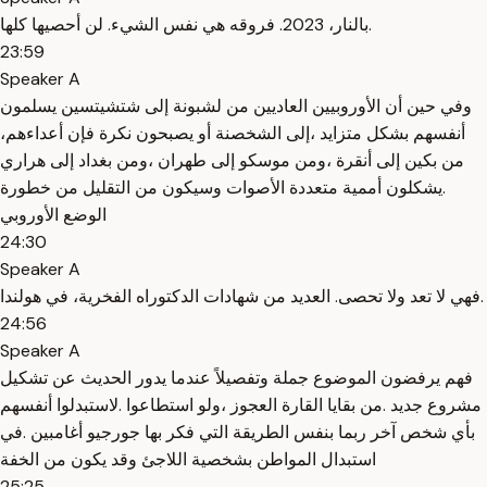
بالنار، 2023. فروقه هي نفس الشيء. لن أحصيها كلها.
23:59
Speaker A
وفي حين أن الأوروبيين العاديين من لشبونة إلى شتشيتسين يسلمون
أنفسهم بشكل متزايد ،إلى الشخصنة أو يصبحون نكرة فإن أعداءهم،
من بكين إلى أنقرة ،ومن موسكو إلى طهران ،ومن بغداد إلى هراري
.يشكلون أممية متعددة الأصوات وسيكون من التقليل من خطورة
الوضع الأوروبي
24:30
Speaker A
فهي لا تعد ولا تحصى. العديد من شهادات الدكتوراه الفخرية، في هولندا.
24:56
Speaker A
فهم يرفضون الموضوع جملة وتفصيلاً عندما يدور الحديث عن تشكيل
مشروع جديد .من بقايا القارة العجوز ،ولو استطاعوا .لاستبدلوا أنفسهم
بأي شخص آخر ربما بنفس الطريقة التي فكر بها جورجيو أغامبين .في
استبدال المواطن بشخصية اللاجئ وقد يكون من الخفة
25:25