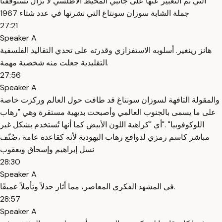
التي تم التعبير عنها على جانبي المحيط الأطلسي لا تزال تستوقفنا
جملة الشابة سوزان سونتاغ التي نشرتها في عدد شتاء 1967
27:21
Speaker A
هانز رينغير. أسلوبه الاستفزازي وقدرته على تحدي التقاليد الفلسفية
التقليدية جعلت منه شخصية مهمة.
27:56
Speaker A
والمقولة التافهة لسوزان سونتاغ قد طافت حول العالم وركزت خاصة
على ما يسمى بالجنوب العالمي وأصبحت بديهية مستقرة وهي "رهاب
اللوكوفوبيا" ."أي "كراهية اللون الأبيض كما أنها تُستخدم بشكل غير
مباشر كاسم رمزي لدوافع رهاب اليهودية لأنه كقاعدة عامة ،صُنّف
نسل إبراهيم وإسحاق ويعقوب
28:30
Speaker A
في المشهد الفكري المعاصر، مما أثار جدلاً وتأملاً عميقًا.
28:57
Speaker A