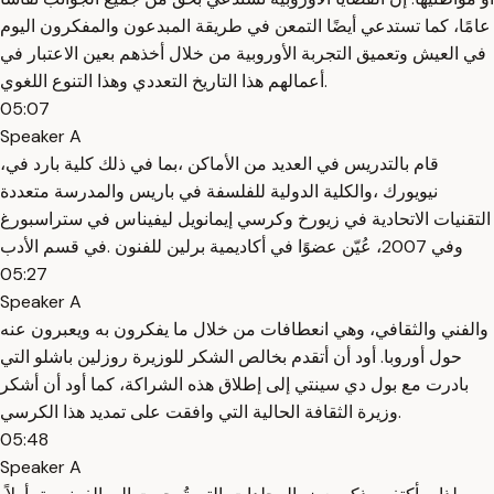
عامًا، كما تستدعي أيضًا التمعن في طريقة المبدعون والمفكرون اليوم
في العيش وتعميق التجربة الأوروبية من خلال أخذهم بعين الاعتبار في
أعمالهم هذا التاريخ التعددي وهذا التنوع اللغوي.
05:07
Speaker A
،قام بالتدريس في العديد من الأماكن ،بما في ذلك كلية بارد في
نيويورك ،والكلية الدولية للفلسفة في باريس والمدرسة متعددة
التقنيات الاتحادية في زيورخ وكرسي إيمانويل ليفيناس في ستراسبورغ
وفي 2007، عُيّن عضوًا في أكاديمية برلين للفنون .في قسم الأدب
05:27
Speaker A
والفني والثقافي، وهي انعطافات من خلال ما يفكرون به ويعبرون عنه
حول أوروبا. أود أن أتقدم بخالص الشكر للوزيرة روزلين باشلو التي
بادرت مع بول دي سينتي إلى إطلاق هذه الشراكة، كما أود أن أشكر
وزيرة الثقافة الحالية التي وافقت على تمديد هذا الكرسي.
05:48
Speaker A