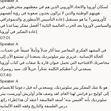
Speaker A
لسكان أوروبا والاتحاد الأوروبي الذين هم في معظمهم منخرطون في
هويتهم الوطنية والذين لا يزالون يجدون صعوبة في رؤية أنفسهم
كأوروبيين؟ ما هو مستقبل إعادة التأسيس الأسطوري والديموغرافي
والسياسي لأوروبا بعد الحرب العالمية الثانية؟ أفضل مفكر يساعدنا في
إعادة التفكير في أوروبا.
07:01
Speaker A
،في المشهد الفكري المعاصر مما أثار جدلاً وتأملاً عميقاً .في تحديات
الحالة الإنسانية ،عزيزي بيتر سلوتيرديك يسعدنا أن نستمع الآن إلى
محاضرتك الافتتاحية التي تحمل عنوان قارة بلا صفات في كتاب أوروبا
.يسعدني أن أعطيكم الكلمة .شكراً .جزيلاً لك، سيد روميرك
07:40
Speaker A
هو بلا شك المفكر بيتر سلوتيرديك، ويسعدني أنه قبل دعوتنا للانضمام
إلى كوليج دو فرانس لهذا العام. لقد وصف هانز أولريش أوبريست بيتر
سلوترديك بأنه "أقتبس منه" أسعد الفلاسفة. أعتقد أن هذا إطراء رائع.
درس الفلسفة والتاريخ وفقه اللغة الألمانية.