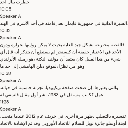
خطرت ببال أحد
10:05
Speaker A
السيرة الذاتية في جمهورية فايمار. بعد إقامته في أحد الأشرم في الهند.
10:32
Speaker A
فالقصة مخترعة بشكل جيد للغاية بحيث لا يمكن روايتها بحرارة ودون
الأخذ في الاعتبار حقيقة أن كيسنجر لم يستطع أن يتذكر أنه قال أي
شيء من هذا القبيل كان يعتقد أن مؤلف النكتة ،هو زميله الأيرلندي
وهو أمر، نظرًا ،لموقع دبلن الهامشي إلى حد ما
10:58
Speaker A
والتي يعتبرها، إن صحت صفحة ويكيبيديا، تجربة حاسمة في حياته.
عمل ككاتب مستقل في 1983، نشر أول مقال فلسفي له.
11:28
Speaker A
،تفسيره بالتصلب ،ظهر مرة أخرى في خريف عام 2012 عندما منحت
لجنة أوسلو جائزة نوبل للسلام .للاتحاد الأوروبي وقد تم الإشادة بالاتحاد