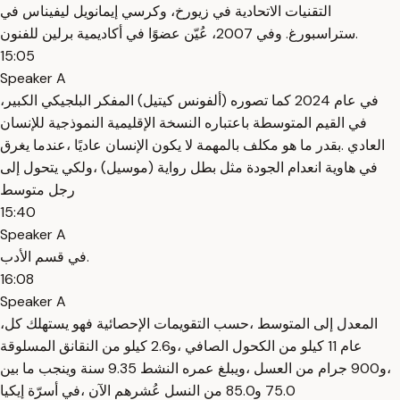
التقنيات الاتحادية في زيورخ، وكرسي إيمانويل ليفيناس في
ستراسبورغ. وفي 2007، عُيّن عضوًا في أكاديمية برلين للفنون.
15:05
Speaker A
،في عام 2024 كما تصوره (ألفونس كيتيل) المفكر البلجيكي الكبير
في القيم المتوسطة باعتباره النسخة الإقليمية النموذجية للإنسان
العادي .بقدر ما هو مكلف بالمهمة لا يكون الإنسان عاديًا ،عندما يغرق
في هاوية انعدام الجودة مثل بطل رواية (موسيل) ،ولكي يتحول إلى
رجل متوسط
15:40
Speaker A
في قسم الأدب.
16:08
Speaker A
،المعدل إلى المتوسط ،حسب التقويمات الإحصائية فهو يستهلك كل
عام 11 كيلو من الكحول الصافي ،و2.6 كيلو من النقانق المسلوقة
،و900 جرام من العسل ،ويبلغ عمره النشط 9.35 سنة وينجب ما بين
75.0 و85.0 من النسل عُشرهم الآن ،في أسرّة إيكيا