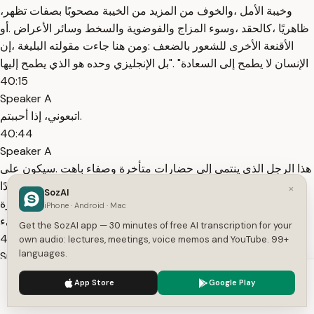
،وخيبة الأمل ،والخوف من المزيد من الخيبة مصحوبًا بصفات تظهر
ظاهريًا ،كالحقد ،وسوء المزاج والفوضوية والسخط وسائر الأعراض .أو
الأقنعة الأخرى للشعور بالضعف :ومن هنا جاءت مقولته البليغة ،إن
الإنسان لا يطمح إلى السعادة" ."بل الإنجليزي وحده هو الذي يطمح إليها
40:15
Speaker A
اتبعوني، إذا أحببتم.
40:44
Speaker A
هذا الرجل الذي ينتمي إلى حضارات متأخرة وصفاء باهت .سيكون على
العموم فرداً غبياً إلى حد ما ستكون أمنيته العميقة هي أن يضع حدًا
×
SozAI
نهائيًا .للحرب بيد أنه هو نفسه الحرب ،ستظهر له سعادته في صورة
iPhone · Android · Mac
راحة ،وحالة شبعه التي لا (يعكر صفوها) شيء
Get the SozAI app — 30 minutes of free AI transcription for your
41:13
own audio: lectures, meetings, voice memos and YouTube. 99+
languages.
Speaker A
في رحلة طائر فوق التضاريس الأوروبية.
We use cookies to enhance your experience.
Privacy Policy
App Store
Google Play
41:44
Accept
Settings
Speaker A