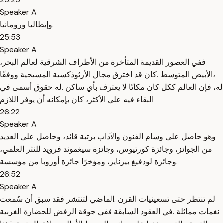
Speaker A
وإيطاليا ورومانيا.
25:53
Speaker A
،ففي العصور القديمة المتأخرة من الأطراف الشرقية لعالم البحر
،الأبيض المتوسط .كان قد اخترق مجال الأرثوذكسية المسيحية ووفقًا
له، فإن العالم ككل كان مكانًا لا يعترف بأي ساكن .له حقوق أسمى في
البقاء فيه على الأكثر، كان بإمكانه أن يوفر اللازم
26:22
Speaker A
وهو حاصل على وسام الفنون والآداب برتبة قائد، وحاصل على العديد
من الجوائز، وجائزة كورتيوس، وجائزة سيغموند فرويد للنثر العلمي،
وجائزة لودفيغ بيرنايز، ومؤخرًا جائزة أوروبا من مؤسسة.
26:52
Speaker A
لم تنتظر حتى تسعينيات القرن .الماضي لتنتشر فقد سبق أن سُمعت
نغمات مماثلة .في العقود السابقة ففي جوقة الرفض للحضارة الغربية