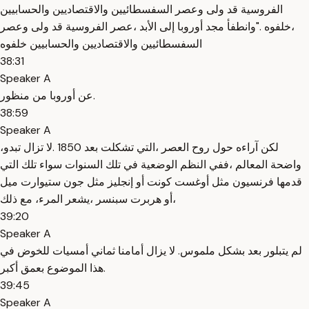
الفروسية قد ولى وعصر السفسطائيين والاقتصاديين والحسابيين
،خلفوه ."وانطفأ مجد أوروبا إلى الأبد ،عصر الفروسية قد ولى وعصر
السفسطائيين والاقتصاديين والحسابيين خلفوه
38:31
Speaker A
عن أوروبا من منظور.
38:59
Speaker A
،لكن آراءه حول روح العصر ،التي تشكلت بعد 1850 .لا تزال تبدو
واضحة المعالم ،ففي النظم الوضعية في تلك السنوات سواء تلك التي
قدمها فرنسيون مثل أوغست كونت أو إنجليز مثل جون ستيوارت ميل
،أو هربرت سبنسر ،يشعر المرء، مع ذلك
39:20
Speaker A
لم يتبلور بعد بشكل ملموس. لا يزال أمامنا ثماني أمسيات للخوض في
هذا الموضوع بعمق أكبر.
39:45
Speaker A