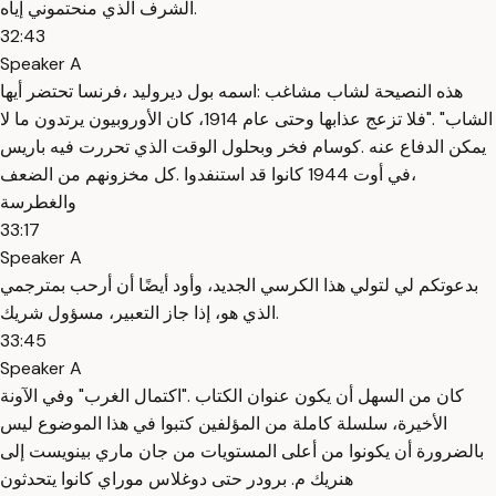
الشرف الذي منحتموني إياه.
32:43
Speaker A
هذه النصيحة لشاب مشاغب :اسمه بول ديروليد ،فرنسا تحتضر أيها
الشاب" ."فلا تزعج عذابها وحتى عام 1914، كان الأوروبيون يرتدون ما لا
يمكن الدفاع عنه .كوسام فخر وبحلول الوقت الذي تحررت فيه باريس
،في أوت 1944 كانوا قد استنفدوا .كل مخزونهم من الضعف
والغطرسة
33:17
Speaker A
بدعوتكم لي لتولي هذا الكرسي الجديد، وأود أيضًا أن أرحب بمترجمي
الذي هو، إذا جاز التعبير، مسؤول شريك.
33:45
Speaker A
كان من السهل أن يكون عنوان الكتاب ."اكتمال الغرب" وفي الآونة
الأخيرة، سلسلة كاملة من المؤلفين كتبوا في هذا الموضوع ليس
بالضرورة أن يكونوا من أعلى المستويات من جان ماري بينويست إلى
هنريك م. برودر حتى دوغلاس موراي كانوا يتحدثون