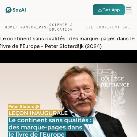
Get App
SCIENCE &
HOME
/
TRANSCRIPTS
/
/
LE CONTINENT SANS QUALITÉS : DES MARQUE-PAGES DANS LE L… — TRANSCRIPT
EDUCATION
Le continent sans qualités : des marque-pages dans le
livre de l’Europe - Peter Sloterdijk (2024)