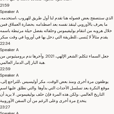
21:59
Speaker A
،الذي سنتصفح بعض فصوله هنا تقدم لنا أول طريق للهروب ،استخدمه
ما يعرف بالأوروبي لينقذ نفسه بعد اصطدامه .بحضارة العملاق فمن
خلال هروبه من انتقام بوليفيموس وحلفائه بفضل حيلة مرتبطة باسمه
يقدم مثالاً لا يُنسى ،للطريقة التي دخل بها في أوروبا في وقت مبكر
22:34
Speaker A
جعل السماء تتكلم: الشعر الإلهي، 2021. وآخرها ندم بروميثيوس من
هبة النار إلى الدمار العالمي.
22:59
Speaker A
،يوظفون مرة أخرى ومنذ بعض الوقت، مكر أوليسيس ،للتراجع إلى
موقع النكرة بعد تسلسل الأحداث التي بدأوها .والتي نطلق عليها اسم
التاريخ العالمي ،ولكن هذه المرة فإنَ حلف بوليفيموس .لا يريد أن
ينخدع مرة أخرى وعلى الرغم من أن السفن الأوروبية
23:27
Speaker A