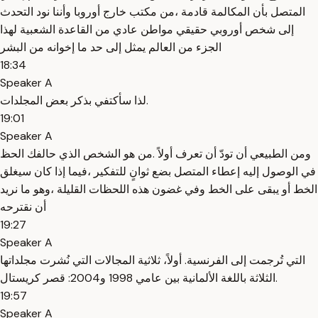
المتصل بأن المكالمة قادمة ،من مكتب خارج أوروبا وأننا نود التحدث
إلى شخص أوروبي حقيقي مواطن عادي من القاعدة الشعبية لهذا
الجزء من العالم يمثل إلى حد ما إخوانه من البشر
18:34
Speaker A
لذا سأكتفي بذكر بعض المجلدات.
19:01
Speaker A
ومن الطبيعي أن تودّ أن تعرف أولاً .من هو الشخص الذي حالفك الحظ
في الوصول إليه إعطاء المتصل بضع ثوانٍ للتفكير ،فيما إذا كان سيغلق
الخط أو يبقى على الخط وفي غضون هذه اللحظات القليلة ،وهو ما نريد
أن نقترحه
19:27
Speaker A
التي تُرجمت إلى الفرنسية. أولاً، ثلاثية المجالات التي نُشرت مجلداتها
الثلاثة باللغة الألمانية بين عامي 1998 و2004: قصر كريستال.
19:57
Speaker A