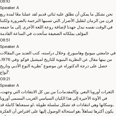
08:10
Speaker A
نحن نشكل ما يمكن أن نطلق عليه ثنائي قديم لقد عملنا معًا لمدة ربع
قرن من الزمان لتقليل الأضرار .التي تسببها الترجمة بالضرورة ولكننا
في الوقت نفسه نبذل جهدنا لإضافة روعة اللغة الأخرى .إلى ما جمعه
المؤلف بملكاته الضعيفة سأتحدث في الساعة القادمة
08:51
Speaker A
في جامعتي ميونيخ وهامبورغ، وخلال دراسته، كتب العديد من المقالات
من بينها مقال عن النظرية البنيوية للتاريخ لميشيل فوكو. وفي 1976،
حصل على درجة الدكتوراه عن موضوع "نظرية النوع الأدبي وتاريخ
أنواع".
09:21
Speaker A
،الثغرات أوروبا النعي .و(المقدمات) من بين كل الانتقادات التي وجهت
في الآونة الأخيرة إلى هذا الكيان السياسي الغريب المسمى أوروبا
،وسكانها وهي انتقادات قد تشكل سلسلة طويلة ،لو سمعناها كاملة قد
يكون أكثرها تساهلاً ،هو استحالة الوصول إليها على افتراض أن الفكرة