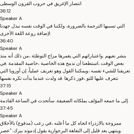
انتصار الإغريق في حروب القرون الوسطى
36:12
Speaker A
التي تسببها الترجمة بالضرورة، ولكننا في الوقت نفسه نبذل جهدنا
لإضافة روعة اللغة الأخرى.
36:40
Speaker A
بنشر نعيهم .واعتباراتهم التي يغمرها مزاج التوطئة ،من ذلك أنه منذ
بعض الوقت ،استطعنا أن ندمج هذه الخاصية ،خاصية المقدمة .في
تعريفنا للشيء نفسه ،ويمكننا القول وهو تعريف عملياً، إن أوروبا التي
نتعرف عليها للتو ،فور ذكرها .قد ولدت عندما بدأت تكره نفسها
37:15
Speaker A
إلى ما جمعه المؤلف بملكاته الضعيفة. سأتحدث في الساعة القادمة.
37:45
Speaker A
ممزوجة بالازدراء اتجاه كل ما أعلنه ،في رعب (مدفوع) بالأخلاق
.وينتهي بعد قليل إلى التفاهة البرجوازية يقول إدموند بيرك: "عصر