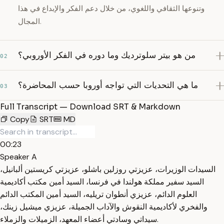
وتنوعها الثقافي واللغوي، من خلال دعم الفكر والإبداع في هذا
المجال.
من هو بيتر سلوترديك وما دوره في الفكر الأوروبي؟
02
ما هي التحديات التي تواجه أوروبا حسب المحاضرة؟
03
Full Transcript — Download SRT & Markdown
Copy
SRT
MD
00:23
Speaker A
السيدات الوزيرات، عزيزتي روزلين باشلو، عزيزتي كريستين ألبانيل،
السيد سفير مملكة هولندا في فرنسا، السيد أمين مكتب أكاديمية
العلوم الدائم، عزيزي أنطوان تريليه، السيد أمين المكتب الدائم
والفخري لأكاديمية النقوش والآداب الجميلة، عزيزي ميشيل زينك،
سيداتي وسادتي أعضاء المعهد، الزميلات والزملاء.