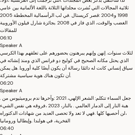
لذا سأكتفي بذكر بعض المجلدات .التي تُرجمت إلى الفرنسية ،أولاً،
ثلاثية المجالات التي نُشرت مجلداتها الثلاثة باللغة الألمانية بين عامي
1998 و2004 :قصر كريستال .في لب الرأسمالية المخططة 2005
الغضب والوقت، الذي فاز في 2008 .بجائزة شارل فيلون الأوروبية
للمقالات
06:10
Speaker A
لثلاث سنوات. إنهن وإنهم يبرهنون بحضورهم على تعلقهم بهذا الكرسي
الذي يحتل مكانه الصحيح في كوليج دو فرانس الذي ومنذ إنشائه في
سياق إنساني كانت له دائمًا رسالة أن يكون أيضًا كلية أوروبا. هل يمكن
أن تكون هناك هوية سياسية مشتركة.
06:20
Speaker A
. جعل السماء تتكلم: الشعر الإلهي، 2021 :وآخرها ندم بروميثيوس من
هبة النار إلى الدمار العالمي . بالنار، 2023 ،فروقه هي نفس الشيء
،لن أحصيها كلها .فهي لا تعد ولا تحصى العديد من شهادات الدكتوراه
الفخرية، في هولندا .وإيطاليا ورومانيا
06:40