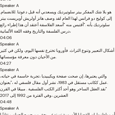
Speaker A
.هو بلا شك المفكر بيتر سلوتيرديك ويسعدني أنه قبل دعوتنا .للانضمام
إلى كوليج دو فرانس لهذا العام لقد وصف هانز أولريش أوبريست بيتر
سلوترديك بأنه ."أقتبس منه "أسعد الفلاسفة أعتقد أن هذا إطراء رائع
،درس الفلسفة والتاريخ وفقه اللغة الألمانية
04:06
Speaker A
أشكال التعبير وتنوع التراث. فأوروبا تخترع نفسها اليوم، ولكن في كثير
من الأحيان دون معرفة مؤسساتها.
04:27
Speaker A
،والتي يعتبرها، إن صحت صفحة ويكيبيديا ،تجربة حاسمة في حياته
.عمل ككاتب مستقل في 1983، نشر أول مقال فلسفي له ،"بعنوان
"نقد العقل الساخر وهو أحد أكثر الكتب الفلسفية . مبيعًا في القرن
العشرين ،وفي الفترة من 1992 إلى 2017
04:48
Speaker A
أو مواطنيها. إن القضايا الأوروبية تستدعي بحق من جميع الجوانب نقاشًا