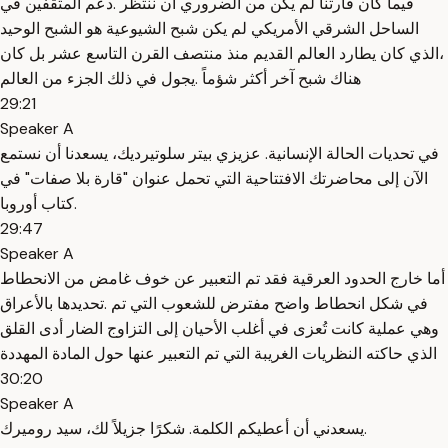
فيما كان قارتنا لم يكن من الضروري أن ننتظر .دعم المثقفين في
الساحل الشرقي الأمريكي لم يكن شبح الشيوعية هو الشبح الوحيد
،الذي كان يطارد العالم القديم منذ منتصف القرن التاسع عشر بل كان
هناك شبح آخر أكثر شؤماً .يجول في ذلك الجزء من العالم
29:21
Speaker A
في تحديات الحالة الإنسانية. عزيزي بيتر سلوتيرديك، يسعدنا أن نستمع
الآن إلى محاضرتك الافتتاحية التي تحمل عنوان "قارة بلا صفات" في
كتاب أوروبا.
29:47
Speaker A
أما خارج الحدود العرقية فقد تم التعبير عن خوف غامض من الانحطاط
في شكل انحطاط واضح مفترض للشعوب التي تم .تحديدها بالأعراق
وهي عملية كانت تُعزى في أغلب الأحيان إلى التزاوج الضار أدى القلق
الذي حاكته النظريات الغريبة التي تم التعبير عنها حول المادة المهددة
30:20
Speaker A
يسعدني أن أعطيكم الكلمة. شكرًا جزيلاً لك، سيد روميرك.