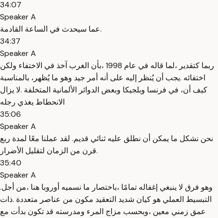
34:07
Speaker A
عما سيحدث في الساعة القادمة.
34:37
Speaker A
ربما كتقدير ،لما قاله في عام 1998 ،بأن الغرب آخذ في الاختفاء ولكن
اختفائه .يجب أن يُنظر إليه على أنه أمر جيد وهو ما يُظهر، بالمناسبة
كيف أن، في فرنسا وبلجيكا وبعض الدوائر الألمانية المتخلفة .لا يزال
الانحطاط يغذي رجله
35:06
Speaker A
نحن نشكل ما يمكن أن نطلق عليه ثنائي قديم. لقد عملنا معًا لمدة ربع
قرن من الزمان لتقليل الأضرار.
35:40
Speaker A
.وهو فرق لا ينبغي إغفاله تمامًا ،باختصار ما نسميه أوروبا هنا ،من أجل
التبسيط العملي هو كيان شديد التعقيد مكون من عناصر متعددة .ذات
عمق زمني معين ،وبحسب مزاج المرء ومدرسته قد تكون بدأت مع