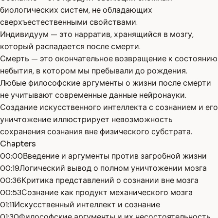
биологических систем, не обладающих
сверхъестественными свойствами.
Индивидуум — это нарратив, хранящийся в мозгу,
который распадается после смерти.
Смерть — это окончательное возвращение к состоянию
небытия, в котором мы пребывали до рождения.
Любые философские аргументы о жизни после смерти
не учитывают современные данные нейронауки.
Создание искусственного интеллекта с сознанием и его
уничтожение иллюстрирует невозможность
сохранения сознания вне физического субстрата.
Chapters
00:00
Введение и аргументы против загробной жизни
00:19
Логический вывод о полном уничтожении мозга
00:36
Критика представлений о сознании вне мозга
00:53
Сознание как продукт механического мозга
01:11
Искусственный интеллект и сознание
01:30
Философские аргументы и их несостоятельность