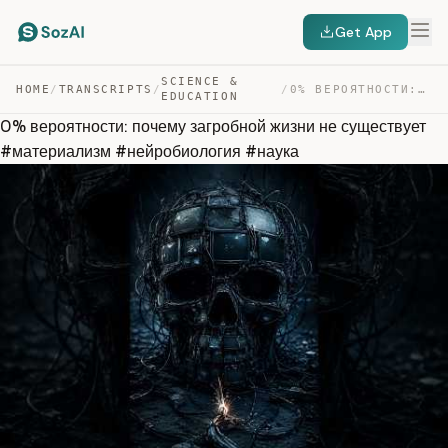
Get App
SCIENCE &
HOME
/
TRANSCRIPTS
/
/
0% ВЕРОЯТНОСТИ: ПОЧЕМУ ЗАГРОБНОЙ ЖИЗНИ НЕ СУЩЕСТВУЕТ #М… — TRANSCRIPT
EDUCATION
0% вероятности: почему загробной жизни не существует
#материализм #нейробиология #наука