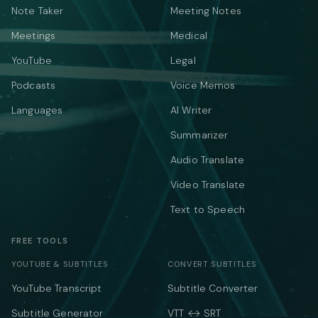
Note Taker
Meeting Notes
Meetings
Medical
YouTube
Legal
Podcasts
Voice Memos
Languages
AI Writer
Summarizer
Audio Translate
Video Translate
Text to Speech
FREE TOOLS
YOUTUBE & SUBTITLES
CONVERT SUBTITLES
YouTube Transcript
Subtitle Converter
Subtitle Generator
VTT ↔ SRT