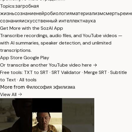
Topics:
загробная
жизнь
сознание
нейробиология
материализм
смерть
реин
сознания
искусственный интеллект
наука
Get More with the SozAI App
Transcribe recordings, audio files, and YouTube videos —
with AI summaries, speaker detection, and unlimited
transcriptions.
App Store
Google Play
Or transcribe another YouTube video here →
Free tools:
TXT to SRT
·
SRT Validator
·
Merge SRT
·
Subtitle
to Text
·
All tools
More from Философия эфилизма
View All