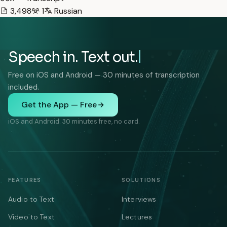
3,498
1
Russian
Speech in. Text out.
Free on iOS and Android — 30 minutes of transcription
included.
Get the App — Free
iOS and Android. 30 minutes free, no card.
FEATURES
SOLUTIONS
Audio to Text
Interviews
Video to Text
Lectures