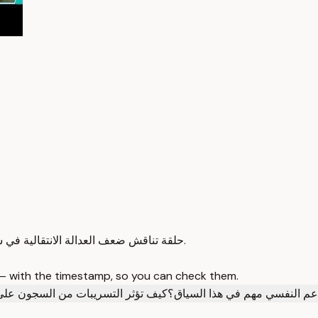
حلقة تناقش ضعف العدالة الانتقالية في سوريا وتأثيرها النفسي على النساء وأهالي المفقودين بين الأمل وفقدانه.
 — with the timestamp, so you can check them.
دعم النفسي مهم في هذا السياق؟
كيف تؤثر التسريبات من السجون على 