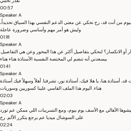
تقدر تحمي
00:57
Speaker A
لليوم من أنت قد، رح نحكي عن معنى الدعم النفسي بهذا السياق تحديداً،
وليش هو أمر مهم وأساسي وضرورة عاجلة
01:18
Speaker A
و الانكسار؟ لنحكي بتفاصيل أكثر عن هذا المحور وعن هي التفاصيل.
بيسعدني أنه تنضم لي المختصة النفسية الأستاذة هناء هناء
01:41
Speaker A
 أستاذة هنا، يا هلا فيك، أستاذة نور، تشرفنا. أهلاً وسهلاً فيك أستاذة
هناء. اليوم هذا الملف القاسي علينا كسوريين وسوريات
02:03
Speaker A
عيشوها الأهالي مع الأسف يوم بيوم، ومع التسريبات اللي ممكن عم تورد
على السوشال ميديا عم يرجع يتكرر الألم. رح
02:24