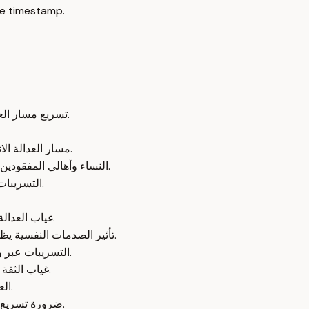
e timestamp.
تسريع مسار العدالة والكشف عن المصير يساهم في تخفيف الألم النفسي والاجتماعي.
مسار العدالة الانتقالية في سوريا لم ينطلق بعد، واللجان لم تبدأ عملها أو استلام القضايا.
النساء وأهالي المفقودين يعانون من انتظار مفتوح بلا إجابات، مما يسبب صدمات نفسية متكررة.
التسريبات من السجون مثل صيدنايا تزيد من الألم النفسي وتعيد تفعيل الصدمات.
غياب العدالة الانتقالية يزيد من حالة عدم اليقين ويحول حياة الأهالي إلى انتظار دائم.
تأثير الصدمات النفسية يظهر في اضطرابات النوم، نوبات الهلع، الإنهاك الجسدي، وأمراض جسدية.
التسريبات عبر وسائل التواصل الاجتماعي تسبب صدمات ثانوية وتزيد من الألم النفسي.
غياب الثقة في مسار العدالة يخلق حالة من التذبذب بين الأمل واليأس لدى الأهالي.
العمل الطارئ مع الناجين والأهالي يركز على تخفيف آثار الصدمة النفسية.
ضرورة تسريع مسار العدالة الانتقالية والكشف عن مصير المفقودين لتخفيف المعاناة.