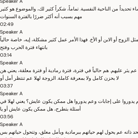
Speaker A
يداً من الناحية النفسية. تماماً، شكراً كثير لك، والموضوع هو كثير
مهم بسبب أنه أكثر ضررًا بالفترة السنوات
02:49
Speaker A
 الزوج أو الابن أو الأخ. فهذا الأمر عمل كثير مشكلة، إيه، خاصة حالياً
بانتهاء فترة الحرب وفتح
03:14
Speaker A
م يثر عليهم. هم حالياً في فترة، فترة رمادية أو فترة معلقة، يعني هن
لا بحزن كامل ولا بمعرفة كاملة. الزوجة لهلا عم تنتظر أمل أو
03:37
Speaker A
ل عم يدوروا على إجابات وعم يدوروا هل ممكن يكون عايش؟ يعني لهلا في
أسئلة بتطرح، هل ممكن يكون عايش أو يا
03:56
Speaker A
 ذاته عم يحول لهم حياتهم ببرمادية وبأمل معلق، وتتحول حياتهم بس