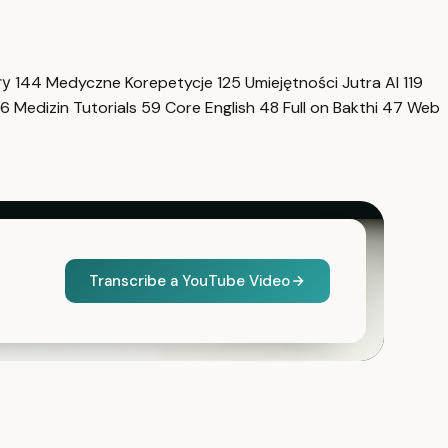
гу
144
Medyczne Korepetycje
125
Umiejętności Jutra AI
119
6
Medizin Tutorials
59
Core English
48
Full on Bakthi
47
Web
Transcribe a YouTube Video