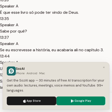
Speaker A
É que esse livro só pode ter vindo de Deus.
13:35
Speaker A
Sabe por quê?
13:37
Speaker A
Se eu escrevesse a história, eu acabaria ali no capítulo 3.
13:44
Speaker A
×
Uau.
SozAI
iPhone · Android · Mac
13:45
Get the SozAI app — 30 minutes of free AI transcription for your
Speaker A
own audio: lectures, meetings, voice memos and YouTube. 99+
Ia ficar muito bonita essa história.
languages.
13:48
We use cookies to enhance your experience.
Privacy Policy
Speaker A
App Store
Google Play
Accept
Settings
Se acaba no capítulo 3, todo mundo levanta no cinema,