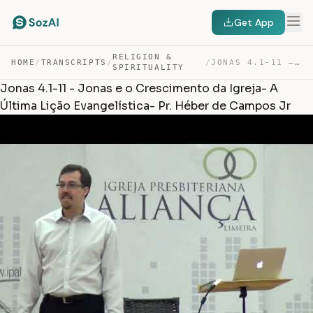
Get App
RELIGION &
HOME
/
TRANSCRIPTS
/
/
JONAS 4.1-11 – JONAS E O CRESCIMENTO DA IGREJA- A ÚLTIM… — TRANSCRIPT
SPIRITUALITY
Jonas 4.1-11 - Jonas e o Crescimento da Igreja- A
Última Lição Evangelística- Pr. Héber de Campos Jr