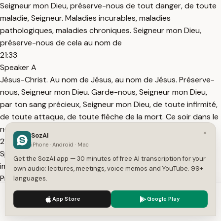
Seigneur mon Dieu, préserve-nous de tout danger, de toute
maladie, Seigneur. Maladies incurables, maladies
pathologiques, maladies chroniques. Seigneur mon Dieu,
préserve-nous de cela au nom de
21:33
Speaker A
Jésus-Christ. Au nom de Jésus, au nom de Jésus. Préserve-
nous, Seigneur mon Dieu. Garde-nous, Seigneur mon Dieu,
par ton sang précieux, Seigneur mon Dieu, de toute infirmité,
de toute attaque, de toute flèche de la mort. Ce soir dans le
nom de Jésus, nous
×
SozAI
21:51
iPhone · Android · Mac
Speaker A
Get the SozAI app — 30 minutes of free AI transcription for your
implorons, Seigneur mon Dieu, que tu nous préserves.
own audio: lectures, meetings, voice memos and YouTube. 99+
Préserve-nous Seigneur. Préserve, préserve, préserve mon
languages.
frère, préserve ma sœur. Préserve, Seigneur mon Dieu nos
We use cookies to enhance your experience.
Privacy Policy
App Store
Google Play
enfants. Préserve Seigneur nos membres de famille. préserve,
Accept
Settings
Seigneur mon Dieu, [Musique] que le malheur Seigneur ne