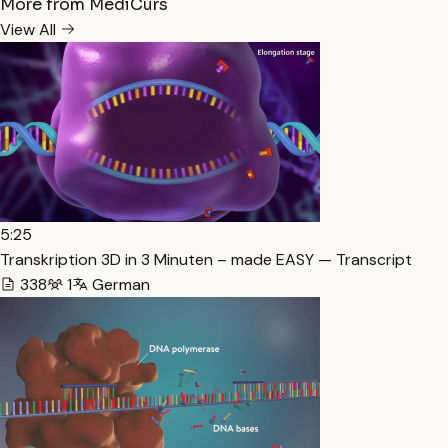
More from MediCurs
View All
5:25
Transkription 3D in 3 Minuten – made EASY — Transcript
338
1
German