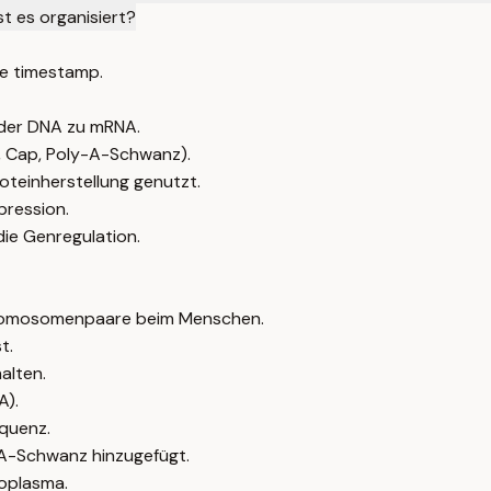
t es organisiert?
e timestamp.
n der DNA zu mRNA.
, Cap, Poly-A-Schwanz).
oteinherstellung genutzt.
pression.
ie Genregulation.
Chromosomenpaare beim Menschen.
t.
alten.
A).
quenz.
-A-Schwanz hinzugefügt.
toplasma.