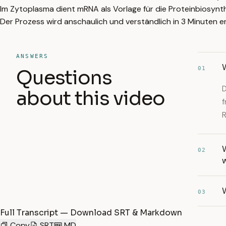
Im Zytoplasma dient mRNA als Vorlage für die Proteinbiosynt
Der Prozess wird anschaulich und verständlich in 3 Minuten er
ANSWERS
01
Questions
D
about this video
f
R
02
W
03
Full Transcript — Download SRT & Markdown
Copy
SRT
MD