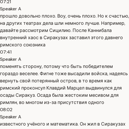
07:21
Speaker A
прошло довольно плохо. Воу, очень плохо. Но к счастью,
на других театрах дела шли немного лучше. Например,
давайте рассмотрим Сицилию. После Каннибала
внутренний хаос в Сиракузах заставил этого давнего
римского союзника
07:41
Speaker A
поменять сторону, потому что быть победителем
гораздо веселее. Фигне тоже высадили войска, надеясь
вернуть свой потерянный остров, в то время как
римский проконсул Клавдий Марцел выдвинулся для
осады Сиракуз. Осада была жестоким месивом для
римлян, во многом из-за присутствия одного
08:02
Speaker A
известного учёного и математика. Он жил в Сиракузах