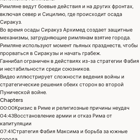
Римляне ведут боевые действия и на других фронтах,
включая север и Сицилию, где происходит осада
Сиракуз.
Во время осады Сиракуз Архимед создает защитные
механизмы, затрудняющие римлянам взятие города.
Римляне используют момент пьяных празднеств, чтобы
прорваться в Сиракузы и начать грабеж.
Ганнибал ограничен в действиях из-за стратегии Фабия
и нестабильности среди союзников.
Видео иллюстрирует сложности ведения войны и
стратегические решения обеих сторон во второй
Пунической войне.
Chapters
00:00
Кризис в Риме и религиозные причины неудач
04:43
Восстановление армии и отказ Рима от
капитуляции
07:41
Стратегия Фабия Максима и борьба за южные
города