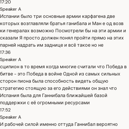
17:20
Speaker A
Испании было три основные армии карфагена две
которых возглавляли братья ганибала и Ман е од возв
ки генералах возможно Посмотрели бы на эти армии и
сказали Я просто должен понял пройти прямо на этих
парней надрать им заднице и всё такое но не
17:36
Speaker A
сципион в то время когда многие считали что Победа в
битве - это Победа в войне Одной из самых сильных
сторон пиона была способность видеть общую
стратегию стоящую за его действиями он знал что
Испания была для Ганнибала ближайшей базой
поддержки с её огромными ресурсами
17:52
Speaker A
И рабочей силой именно оттуда Ганнибал вероятно