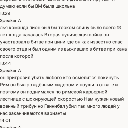
думаю если бы ВМ была школьна
13:29
Speaker A
лья команда пион был бы терком спину было всего 18
лет когда началась Вторая пуническая война он
участвовал в битве при цини где он как известно спас
своего отца и был одним из выживших в битве при кана
после которой
13:44
Speaker A
он пригрозил убить любого кто осмелится покинуть
Рим он был рождённым лидером и поуши в отваге и
поэтому он поднимался по римской карьерной
лестнице с шокирующей скоростью Нам нужен новый
военный трибун но Ганнибал убил так много людей у
нас заканчиваются варианты
14:01
Speaker A