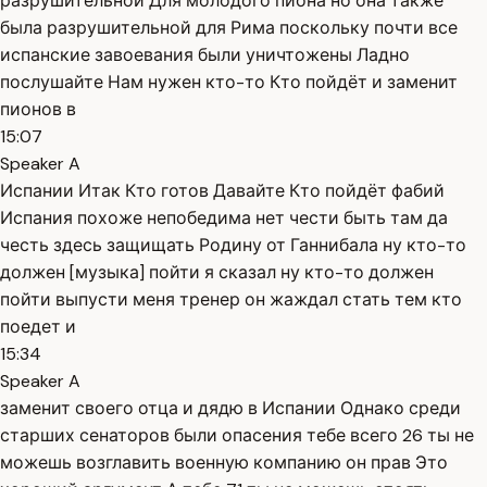
разрушительной Для молодого пиона но она также
была разрушительной для Рима поскольку почти все
испанские завоевания были уничтожены Ладно
послушайте Нам нужен кто-то Кто пойдёт и заменит
пионов в
15:07
Speaker A
Испании Итак Кто готов Давайте Кто пойдёт фабий
Испания похоже непобедима нет чести быть там да
честь здесь защищать Родину от Ганнибала ну кто-то
должен [музыка] пойти я сказал ну кто-то должен
пойти выпусти меня тренер он жаждал стать тем кто
поедет и
15:34
Speaker A
заменит своего отца и дядю в Испании Однако среди
старших сенаторов были опасения тебе всего 26 ты не
можешь возглавить военную компанию он прав Это