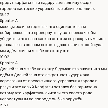
придут карфагенян и надеру вам задницу осады
городов настолько укреплённые обычно длились
18:47
Speaker A
месяцы если не годы так что сципион как ты
собираешься это провернуть ну во-первых чтобы
убедиться что план капкан остатся не раскрытым пион
держал его в полном секрете даже своих людей куда
мы идём скиппи я тебе не скажу это
19:02
Speaker A
Диснейленд я тебе не скажу Я думаю это значит что мы
идём в Диснейленд эта секретность удержала
карфагенян от превентивного укрепления города в
результате новый Карфаген остался без гарнизона
потому что карфагенян считали его своего рода
неприступным по природе он был окружён
19:21