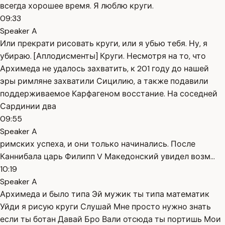
всегда хорошее время. Я люблю круги.
09:33
Speaker A
Или прекрати рисовать круги, или я убью тебя. Ну, я
убираю. [Аплодисменты] Круги. Несмотря на то, что
Архимеда не удалось захватить, к 201 году до нашей
эры римляне захватили Сицилию, а также подавили
поддерживаемое Карфагеном восстание. На соседней
Сардинии два
09:55
Speaker A
римских успеха, и они только начинались. После
Каннибала царь Филипп V Македонский увидел возм...
10:19
Speaker A
Архимеда и было типа Эй мужик ты типа математик
Уйди я рисую круги Слушай Мне просто нужно знать
если ты ботан Давай Бро Вали отсюда ты портишь Мои