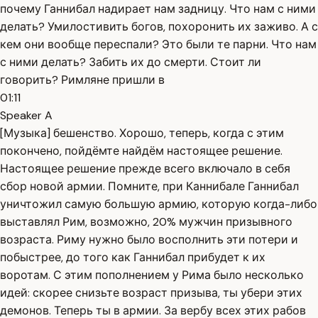
почему Ганнибал надирает нам задницу. Что нам с ними
делать? Умилостивить богов, похоронить их заживо. А с
кем они вообще переспали? Это были те парни. Что нам
с ними делать? Забить их до смерти. Стоит ли
говорить? Римляне пришли в
01:11
Speaker A
[Музыка] бешенство. Хорошо, теперь, когда с этим
покончено, пойдёмте найдём настоящее решение.
Настоящее решение прежде всего включало в себя
сбор новой армии. Помните, при Каннибале Ганнибал
уничтожил самую большую армию, которую когда-либо
выставлял Рим, возможно, 20% мужчин призывного
возраста. Риму нужно было восполнить эти потери и
побыстрее, до того как Ганнибал прибудет к их
воротам. С этим пополнением у Рима было несколько
идей: скорее снизьте возраст призыва, ты убери этих
демонов. Теперь ты в армии. За вербу всех этих рабов