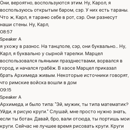
Они, вероятно, воспользуются этим. Ну, Карол, я
воспользуюсь открытым баром, сэр. У них есть тараны.
Что ж, Карл, я тараню себе в рот, сэр. Они разнесут
наши стены. Ну, Карл,
08:57
Speaker A
я ухожу в разнос. На танцполе, сэр, они буквально... Ну,
Карл, я буквально у сырной тарелки. Марцел
воспользовался пьяными празднествами, ворвался в
город, и начался грабёж. В хаосе Марцел приказал
брать Архимеда живым. Некоторые источники говорят,
что римские войска вошли в дом
09:15
Speaker A
Архимеда, и было типа: "Эй, мужик, ты типа математик?
Уйди, я рисую круги." Слушай, мне просто нужно знать,
если ты ботан. Давай, бро, вали отсюда, ты портишь мои
круги. Сейчас не лучшее время рисовать круги. Круги