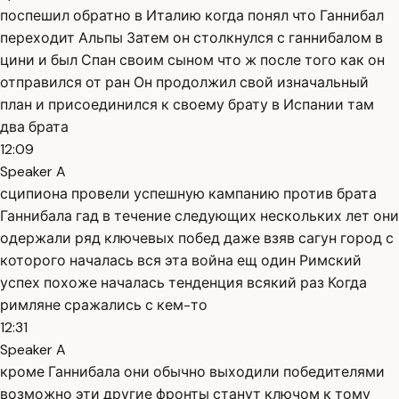
поспешил обратно в Италию когда понял что Ганнибал
переходит Альпы Затем он столкнулся с ганнибалом в
цини и был Спан своим сыном что ж после того как он
отправился от ран Он продолжил свой изначальный
план и присоединился к своему брату в Испании там
два брата
12:09
Speaker A
сципиона провели успешную кампанию против брата
Ганнибала гад в течение следующих нескольких лет они
одержали ряд ключевых побед даже взяв сагун город с
которого началась вся эта война ещ один Римский
успех похоже началась тенденция всякий раз Когда
римляне сражались с кем-то
12:31
Speaker A
кроме Ганнибала они обычно выходили победителями
возможно эти другие фронты станут ключом к тому