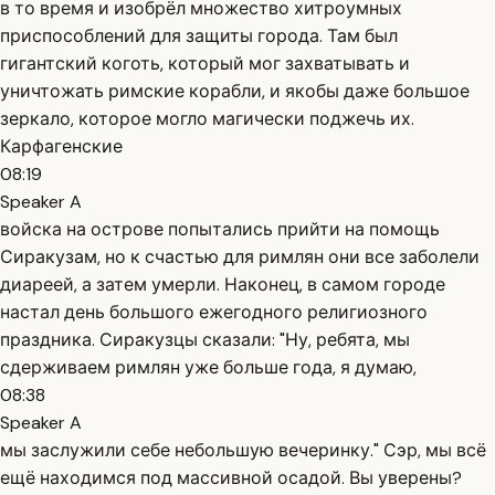
в то время и изобрёл множество хитроумных
приспособлений для защиты города. Там был
гигантский коготь, который мог захватывать и
уничтожать римские корабли, и якобы даже большое
зеркало, которое могло магически поджечь их.
Карфагенские
08:19
Speaker A
войска на острове попытались прийти на помощь
Сиракузам, но к счастью для римлян они все заболели
диареей, а затем умерли. Наконец, в самом городе
настал день большого ежегодного религиозного
праздника. Сиракузцы сказали: "Ну, ребята, мы
сдерживаем римлян уже больше года, я думаю,
08:38
Speaker A
мы заслужили себе небольшую вечеринку." Сэр, мы всё
ещё находимся под массивной осадой. Вы уверены?