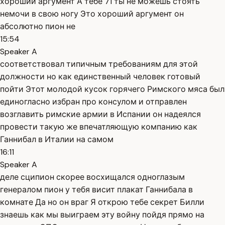
хороший аргумент А тебе 71 ты не можешь стоять
немочи в свою ногу Это хороший аргумент он
абсолютно пион не
15:54
Speaker A
соответствовал типичным требованиям для этой
должности но как единственный человек готовый
пойти Этот молодой кусок горячего Римского мяса был
единогласно избран про консулом и отправлен
возглавить римские армии в Испании он надеялся
провести такую же впечатляющую компанию как
Ганнибал в Италии на самом
16:11
Speaker A
деле сципион скорее восхищался одноглазым
генералом пион у тебя висит плакат Ганнибала в
комнате Да но он враг Я открою тебе секрет Билли
знаешь как мы выиграем эту войну пойдя прямо на