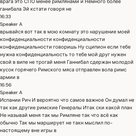
врага это СПО менее римлянами и Немного более
ганибала Эй кстати говоря не
16:33
Speaker A
врывайся вот так в мою комнату это нарушение моей
конфиденциальности конфиденциальности
конфиденциальности говоришь Ну сципион если тебе
нужна конфиденциальность то тебе мой друг нужен
свой в випе не трогай меня Ганнибал сдержан молодой
кусок горячего Римского мяса отправлен вола римс
армии в
16:56
Speaker A
Испании Рич И вероятно что самое важное Он думал не
так как другие римские Генералы Итак ски какой план
Не называй меня так мы Римляне так что всё как
обычно Так мы марширует не такн мыслил по-
настоящему вне игры в