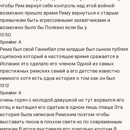
чтобы Рим вернул себе контроль над этой войной
возможно пришло время Риму вернуться к старым
привычкам быть агрессивными захватчиками и
возможно было бы Полезно если бы у
12:50
Speaker A
Рима был свой Ганнибал спи младши был сыном публия
сципиона который в настоящее время сражается в
Испании это сделало его членом Одной из самых
престижных римских семей а его детстве известно
немного хотя есть одна история о том как он был
13:12
Speaker A
очень горяч с молодой девушкой но тут ворвался его
отец и вытащил его одетым в одном лишь плаще Эта
история была написана Римским поэтом чтобы
выставить пиона в плохом свете но по современным
меркам В итоге выставила его довольно крутым Я