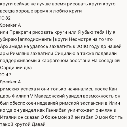
круги сейчас не лучше время рисовать круги круго
всегда хороше время я люблю круги
10:32
Speaker A
или Прекрати рисовать круги или Я убью тебя Ну я
убираю [аплодисменты] круги Несмотря на то что
Архимеда не удалось захватить к 20110 году до нашей
эры Римляне захватили Сицилию а также подавили
поддерживаемый карфагеном восстани На соседней
Сардинии два
10:47
Speaker A
римских успеха и они только начинались после Кан
царь Филипп V Македонский увидел возможность он
был обеспокоен недавней римской экспансии в Илии
когда он увидел как Ганнибал уничтожает римлян в
Италии он сказал О боже мой эй эй габал О мой бог ты
такой крутой Давай