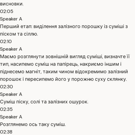
висновки.
02:05
Speaker A
Перший етап: виділення залізного порошку із суміші з
піском та сіллю.
02:10
Speaker A
Маємо розглянути зовнішній вигляд суміші, визначте її
тип, насипемо суміш на папірець, накриємо іншим і
піднесемо магніт, таким чином відокремимо залізний
порошок і пересипемо його у порожню суху склянку.
02:30
Speaker A
Суміш піску, солі та залізних ошурок.
02:35
Speaker A
Розглянемо ось таку суміш.
02:38