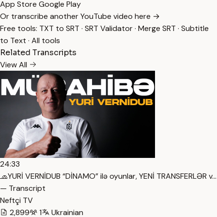
App Store
Google Play
Or transcribe another YouTube video here →
Free tools:
TXT to SRT
·
SRT Validator
·
Merge SRT
·
Subtitle
to Text
·
All tools
Related Transcripts
View All
24:33
🧢YURİ VERNİDUB “DİNAMO” ilə oyunlar, YENİ TRANSFERLƏR v…
— Transcript
Neftçi TV
2,899
1
Ukrainian