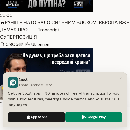
36:05
🔥РАНІШЕ НАТО БУЛО СИЛЬНИМ БЛОКОМ! ЄВРОПА ВЖЕ
ДУМАЄ ПРО … — Transcript
СУПЕРПОЗИЦІЯ
3,905
1
Ukrainian
×
SozAI
iPhone · Android · Mac
Get the SozAI app — 30 minutes of free AI transcription for your
own audio: lectures, meetings, voice memos and YouTube. 99+
2:01:52
languages.
Олексій Бабенко: Обшуки у Vyriy, зустріч з Сирським,
We use cookies to enhance your experience.
Privacy Policy
App Store
Google Play
зв… — Transcript
Accept
Settings
Militarnyi