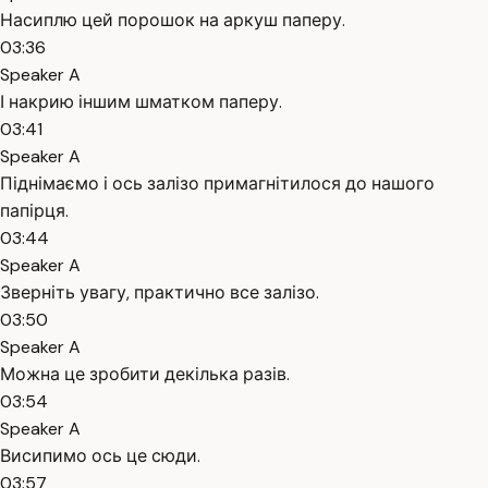
Насиплю цей порошок на аркуш паперу.
03:36
Speaker A
І накрию іншим шматком паперу.
03:41
Speaker A
Піднімаємо і ось залізо примагнітилося до нашого
папірця.
03:44
Speaker A
Зверніть увагу, практично все залізо.
03:50
Speaker A
Можна це зробити декілька разів.
03:54
Speaker A
Висипимо ось це сюди.
03:57