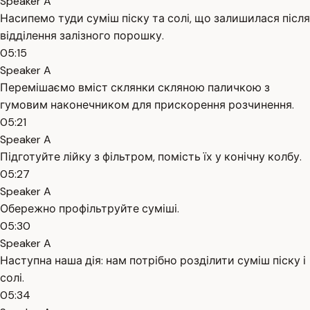
Speaker A
Насипемо туди суміш піску та солі, що залишилася після
відділення залізного порошку.
05:15
Speaker A
Перемішаємо вміст склянки скляною паличкою з
гумовим наконечником для прискорення розчинення.
05:21
Speaker A
Підготуйте лійку з фільтром, помість їх у конічну колбу.
05:27
Speaker A
Обережно профільтруйте суміші.
05:30
Speaker A
Наступна наша дія: нам потрібно розділити суміш піску і
солі.
05:34