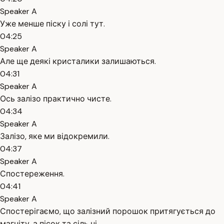
Speaker A
Уже менше піску і солі тут.
04:25
Speaker A
Але ще деякі кристалики залишаються.
04:31
Speaker A
Ось залізо практично чисте.
04:34
Speaker A
Залізо, яке ми відокремили.
04:37
Speaker A
Спостереження.
04:41
Speaker A
Спостерігаємо, що залізний порошок притягується до
магніту, а пісок та сіль ні.