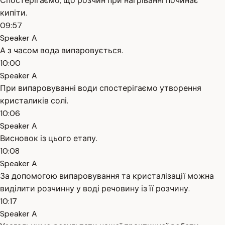
Спостерігаємо, що розчин при нагріванні починає
кипіти.
09:57
Speaker A
А з часом вода випаровується.
10:00
Speaker A
При випаровуванні води спостерігаємо утворення
кристаликів солі.
10:06
Speaker A
Висновок із цього етапу.
10:08
Speaker A
За допомогою випаровування та кристалізації можна
виділити розчинну у воді речовину із її розчину.
10:17
Speaker A