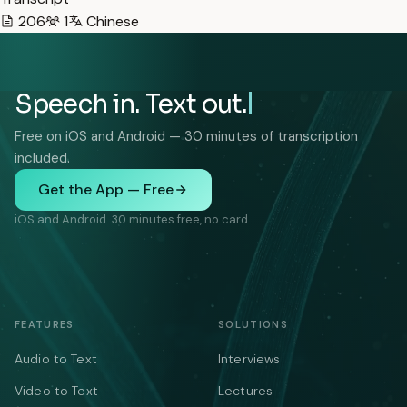
206
1
Chinese
Speech in. Text out.
Free on iOS and Android — 30 minutes of transcription
included.
Get the App — Free
iOS and Android. 30 minutes free, no card.
FEATURES
SOLUTIONS
Audio to Text
Interviews
Video to Text
Lectures