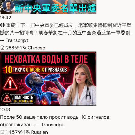
18:42
🔴 重磅！下一届中央軍委已經成立，老軍頭集體抵制習近平舉
辦的八一招待會！胡春華將在十月的五中全會過渡第一軍委副…
— Transcript
288
1
Chinese
10:13
После 50 ваше тело просит воды: 10 сигналов
обезвоживан… — Transcript
1,457
1
Russian