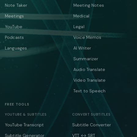
Note Taker
Meeting Notes
Meetings
Medical
YouTube
Legal
Podcasts
Voice Memos
Languages
AI Writer
Summarizer
Audio Translate
Video Translate
Text to Speech
FREE TOOLS
YOUTUBE & SUBTITLES
CONVERT SUBTITLES
YouTube Transcript
Subtitle Converter
Subtitle Generator
VTT ↔ SRT