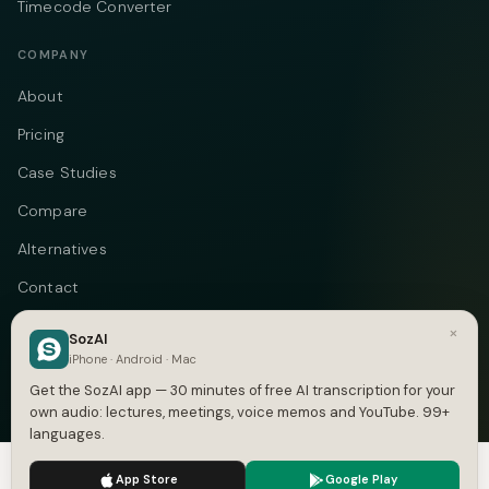
Timecode Converter
COMPANY
About
Pricing
Case Studies
Compare
Alternatives
Contact
Blog
×
SozAI
iPhone · Android · Mac
Privacy
Get the SozAI app — 30 minutes of free AI transcription for your
Terms
own audio: lectures, meetings, voice memos and YouTube. 99+
languages.
DMCA
We use cookies to enhance your experience.
Privacy Policy
App Store
Google Play