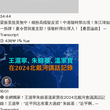
34:44
梁振英批英無中！稱扮高檔疑反習！中港隨時禁出境！朱江瑋如
一拆牌！夏令營與黨支部！張敬軒彈出彈入！【桑普論政】 —
Transcript
438
1
Yue
16:01
🔴 全網獨家！王滬寧朱鎔基溫家寶在2024北戴河會議講話記
錄！王滬寧：“近平同志有重大過錯” 朱鎔基：“近平啊… —
Transcript