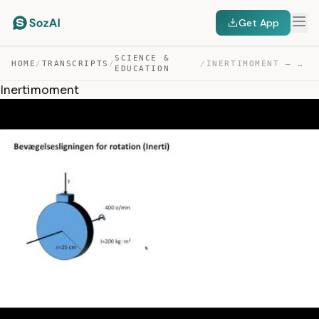
Get App
SCIENCE &
HOME
/
TRANSCRIPTS
/
/
INERTIMOMENT — TRANSCRIPT
EDUCATION
Inertimoment