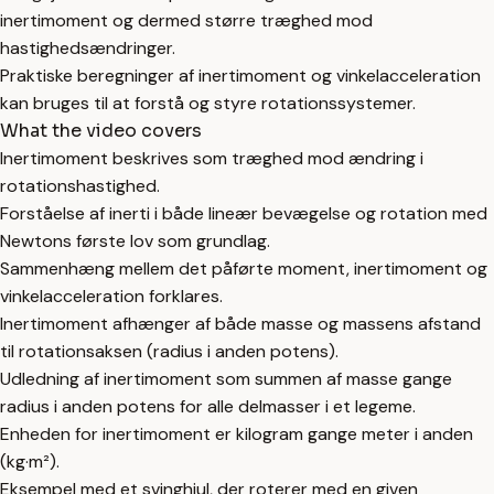
inertimoment og dermed større træghed mod
hastighedsændringer.
Praktiske beregninger af inertimoment og vinkelacceleration
kan bruges til at forstå og styre rotationssystemer.
What the video covers
Inertimoment beskrives som træghed mod ændring i
rotationshastighed.
Forståelse af inerti i både lineær bevægelse og rotation med
Newtons første lov som grundlag.
Sammenhæng mellem det påførte moment, inertimoment og
vinkelacceleration forklares.
Inertimoment afhænger af både masse og massens afstand
til rotationsaksen (radius i anden potens).
Udledning af inertimoment som summen af masse gange
radius i anden potens for alle delmasser i et legeme.
Enheden for inertimoment er kilogram gange meter i anden
(kg·m²).
Eksempel med et svinghjul, der roterer med en given