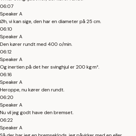
06:07
Speaker A
Øh, vi kan sige, den har en diameter på 25 cm.
06:10
Speaker A
Den kører rundt med 400 o/min.
06:12
Speaker A
Og inertien på det her svinghjul er 200 kg·m².
06:16
Speaker A
Heroppe, nu kører den rundt.
06:20
Speaker A
Nu vil jeg godt have den bremset.
06:22
Speaker A
Så der har jeg en bremseklods, jeg påvirker med en eller