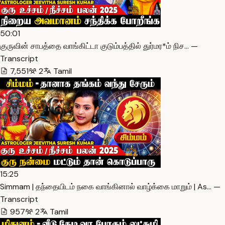
50:01
குருவின் சாபத்தை வாங்கிட்டா குடும்பத்தில் துர்மர*ம் நிச… —
Transcript
7,551
2
Tamil
15:25
Simmam | தந்தையிடம் நகை வாங்கினால் வாழ்க்கை மாறும் | As… —
Transcript
957
2
Tamil