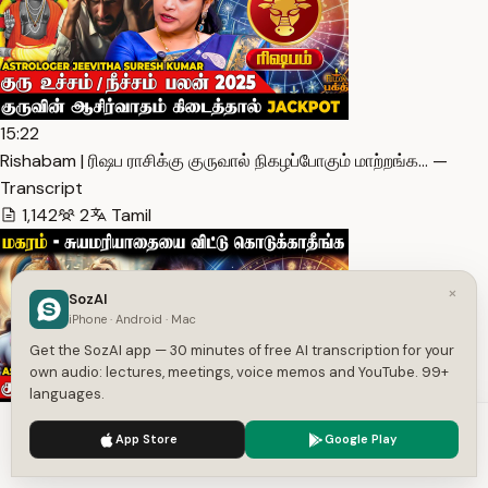
15:22
Rishabam | ரிஷப ராசிக்கு குருவால் நிகழப்போகும் மாற்றங்க… —
Transcript
1,142
2
Tamil
×
SozAI
iPhone · Android · Mac
Get the SozAI app — 30 minutes of free AI transcription for your
own audio: lectures, meetings, voice memos and YouTube. 99+
languages.
We use cookies to enhance your experience.
Privacy Policy
12:20
App Store
Google Play
Accept
Settings
Magaram | எந்த வேலை செய்தாலும் நிதானம் தேவை | Astrologe…