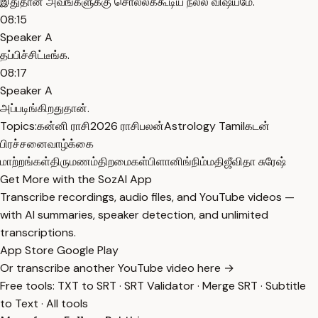
இதுதான் அவங்களுக்கு சொல்லக்கூடிய நல்ல விஷயமே.
08:15
Speaker A
தப்பிச்சிட்டீங்க.
08:17
Speaker A
அப்படிங்கிறதுதான்.
Topics:
கன்னி ராசி
2026 ராசிபலன்
Astrology Tamil
கடன்
பிரச்சனை
வாழ்க்கை
மாற்றங்கள்
திருமணம்
திறமைகள்
பிளானிங்
நிம்மதி
ஜீவிதா சுரேஷ்
Get More with the SozAI App
Transcribe recordings, audio files, and YouTube videos —
with AI summaries, speaker detection, and unlimited
transcriptions.
App Store
Google Play
Or transcribe another YouTube video here →
Free tools:
TXT to SRT
·
SRT Validator
·
Merge SRT
·
Subtitle
to Text
·
All tools