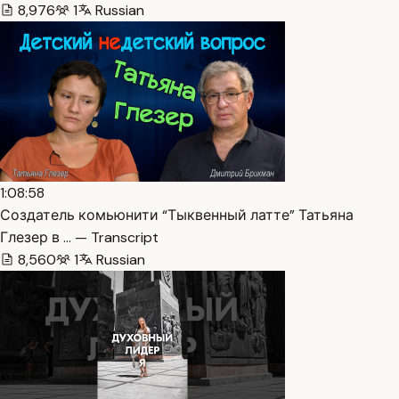
8,976
1
Russian
1:08:58
Создатель комьюнити “Тыквенный латте” Татьяна
Глезер в … — Transcript
8,560
1
Russian