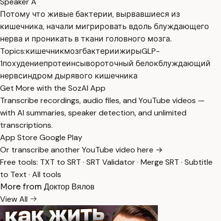
Speaker A
Потому что живые бактерии, вырвавшиеся из
кишечника, начали мигрировать вдоль блуждающего
нерва и проникать в ткани головного мозга.
Topics:
кишечник
мозг
бактерии
жиры
GLP-
1
похудение
протеин
сывороточный белок
блуждающий
нерв
синдром дырявого кишечника
Get More with the SozAI App
Transcribe recordings, audio files, and YouTube videos —
with AI summaries, speaker detection, and unlimited
transcriptions.
App Store
Google Play
Or transcribe another YouTube video here →
Free tools:
TXT to SRT
·
SRT Validator
·
Merge SRT
·
Subtitle
to Text
·
All tools
More from Доктор Вялов
View All