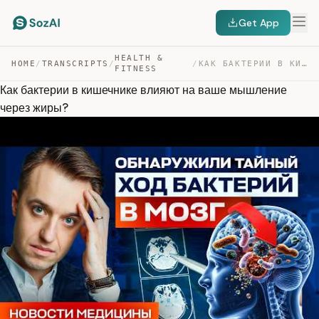
Get App
HEALTH &
HOME
/
TRANSCRIPTS
/
/
КАК БАКТЕРИИ В КИШЕЧНИКЕ ВЛИЯЮТ НА ВАШЕ МЫШЛЕНИЕ ЧЕРЕЗ … — TRANSCRIPT
FITNESS
Как бактерии в кишечнике влияют на ваше мышление
через жиры?