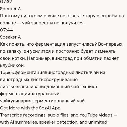
07:32
Speaker A
Поэтому ни в коем случае не ставьте тару с сырьём на
солнце — чай запреет и не получится.
07:44
Speaker A
Как понять, что ферментация запустилась? Во-первых,
по запаху: он усилится и постоянно будет изменять
свои нотки. Например, виноград при обмятии пахнет
клубникой,
Topics:
ферментация
виноградные листья
чай из
виноградных листьев
скручивание
листьев
завяливание
домашний чай
техника
ферментации
натуральный
чай
кулинария
ферментированный чай
Get More with the SozAI App
Transcribe recordings, audio files, and YouTube videos —
with AI summaries, speaker detection, and unlimited