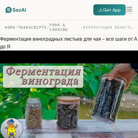
Get App
FOOD &
HOME
/
TRANSCRIPTS
/
/
ФЕРМЕНТАЦИЯ ВИНОГРАДНЫХ ЛИСТЬЕВ ДЛЯ ЧАЯ – ВСЕ ШАГИ ОТ А… — TRANSCRIPT
COOKING
Ферментация виноградных листьев для чая - все шаги от А
до Я