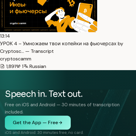
13:14
УРОК 4 – Умножаем твои копейки на фьючерсах by
Cryptosc… — Transcript
cryptoscamm
1,891
1
Russian
Speech in. Text out.
Free on iOS and Android — 30 minutes of transcription
included.
Get the App — Free
iOS and Android. 30 minutes free, no card.