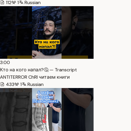
112
1
Russian
3:00
Кто на кого напал?🤔 — Transcript
ANTITERROR ChRI читаем книги
433
1
Russian