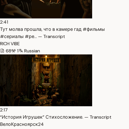
2:41
Тут молва прошла, что в камере гад #фильмы
#сериалы #ре… — Transcript
RICH VIBE
68
1
Russian
2:17
“История Игрушек” Стихосложение. — Transcript
ВелоКрасноярск24