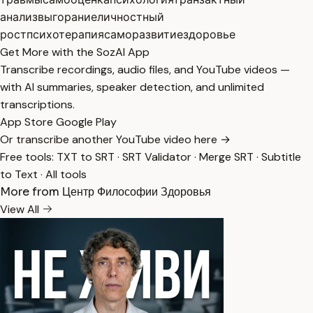
анализ
выгорание
личностный
рост
психотерапия
саморазвитие
здоровье
Get More with the SozAI App
Transcribe recordings, audio files, and YouTube videos —
with AI summaries, speaker detection, and unlimited
transcriptions.
App Store
Google Play
Or transcribe another YouTube video here →
Free tools:
TXT to SRT
·
SRT Validator
·
Merge SRT
·
Subtitle
to Text
·
All tools
More from Центр Философии Здоровья
View All