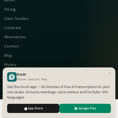
About
Pricing
Case Studies
Compare
Alternatives
Contact
Blog
Privacy
×
Terms
SozAI
iPhone · Android · Mac
DMCA
Get the SozAI app — 30 minutes of free AI transcription for your
own audio: lectures, meetings, voice memos and YouTube. 99+
languages.
We use cookies to enhance your experience.
Privacy Policy
Telegram
Instagram
© 2026 Vastflow. All rights reserved.
App Store
Google Play
Accept
Settings