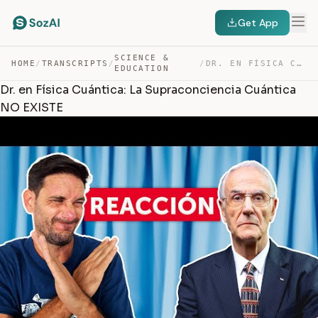
Get App
SCIENCE &
HOME
/
TRANSCRIPTS
/
/
DR. EN FÍSICA CUÁNTICA: LA SUPRACONCIENCIA CUÁNTICA NO … — TRANSCRIPT
EDUCATION
Dr. en Física Cuántica: La Supraconciencia Cuántica
NO EXISTE