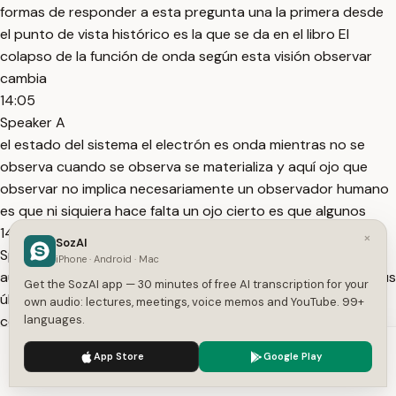
formas de responder a esta pregunta una la primera desde
el punto de vista histórico es la que se da en el libro El
colapso de la función de onda según esta visión observar
cambia
14:05
Speaker A
el estado del sistema el electrón es onda mientras no se
observa cuando se observa se materializa y aquí ojo que
observar no implica necesariamente un observador humano
es que ni siquiera hace falta un ojo cierto es que algunos
14:18
×
SozAI
Speaker A
iPhone · Android · Mac
autores científicos como winer llevaron esta afirmación a sus
Get the SozAI app — 30 minutes of free AI transcription for your
últimas consecuencias proponiendo que existía una
own audio: lectures, meetings, voice memos and YouTube. 99+
conciencia cósmica pero tan cierto es esto como que el
languages.
mismo bor y los físicos de sus coola que se reconocían
We use cookies to enhance your experience.
Privacy Policy
App Store
Google Play
directamente como positivistas no
Accept
Settings
14:33