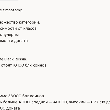
e timestamp.
множество категорий.
симости от класса.
популярны.
имости доната.
Black Russia.
стоят 10.100 блк коинов.
мме 33.000 блк коинов.
 больше 4.000, средний — 40.000, высокий — 677 с18 до
000 доната.