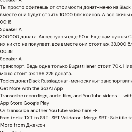
Ты просто офигеешь от стоимости донат-меню на Black R
вместе они будут стоить 10.100 блк коинов. А все скины
00:18
Speaker A
300.000 доната. Аксессуары ещё 50 к. Ещё нам нужны Си
их никто не покупает, все вместе они стоят аж 33.000 
00:38
Speaker A
транспорт. Ведь одна только Bugatti laner стоит 70к. Н
меню стоит аж 1.96 228 доната.
Topics:
донат
Black Russia
донат-меню
скины
транспорт
вип
Get More with the SozAI App
Transcribe recordings, audio files, and YouTube videos — with
App Store
Google Play
Or transcribe another YouTube video here →
Free tools:
TXT to SRT
·
SRT Validator
·
Merge SRT
·
Subtitle t
More from Джексон