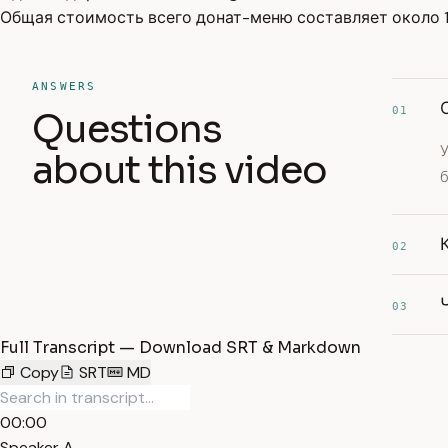
Общая стоимость всего донат-меню составляет около 1
ANSWERS
01
Questions
У
about this video
б
02
03
Full Transcript — Download SRT & Markdown
Copy
SRT
MD
00:00
Speaker A