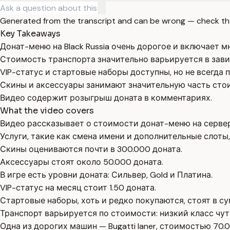
Generated from the transcript and can be wrong — check th
Key Takeaways
Донат-меню на Black Russia очень дорогое и включает 
Стоимость транспорта значительно варьируется в зави
VIP-статус и стартовые наборы доступны, но не всегда 
Скины и аксессуары занимают значительную часть сто
Видео содержит розыгрыш доната в комментариях.
What the video covers
Видео рассказывает о стоимости донат-меню на сервере 
Услуги, такие как смена имени и дополнительные слоты, 
Скины оцениваются почти в 300.000 доната.
Аксессуары стоят около 50.000 доната.
В игре есть уровни доната: Сильвер, Gold и Платина.
VIP-статус на месяц стоит 1.50 доната.
Стартовые наборы, хоть и редко покупаются, стоят в су
Транспорт варьируется по стоимости: низкий класс чуть
Одна из дорогих машин — Bugatti laner, стоимостью 70.