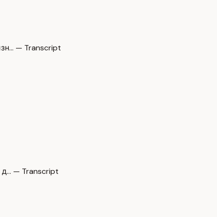
зн… — Transcript
д… — Transcript