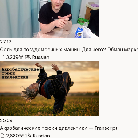
27:12
Соль для посудомоечных машин. Для чего? Обман марке
3,239
1
Russian
25:39
Акробатические трюки диалектики — Transcript
2,680
1
Russian