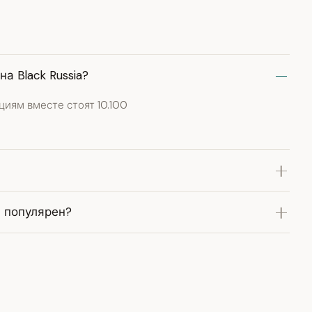
а Black Russia?
иям вместе стоят 10.100
н популярен?