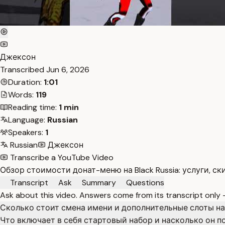
Джексон
Transcribed
Jun 6, 2026
Duration:
1:01
Words:
119
Reading time:
1 min
Language:
Russian
Speakers:
1
Russian
Джексон
Transcribe a YouTube Video
Обзор стоимости донат-меню на Black Russia: услуги, с
Transcript
Ask
Summary
Questions
Ask about this video. Answers come from its transcript only
Сколько стоит смена имени и дополнительные слоты на B
Что включает в себя стартовый набор и насколько он п