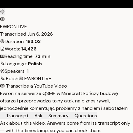
EWRON LIVE
Transcribed
Jun 6, 2026
Duration:
183:03
Words:
14,426
Reading time:
73 min
Language:
Polish
Speakers:
1
Polish
EWRON LIVE
Transcribe a YouTube Video
Ewron na serwerze QSMP w Minecraft kończy budowę
ołtarza i przeprowadza tajny atak na biznes rywali,
jednocześnie komentując problemy z handlem i sabotażem.
Transcript
Ask
Summary
Questions
Ask about this video. Answers come from its transcript only
— with the timestamp, so you can check them.