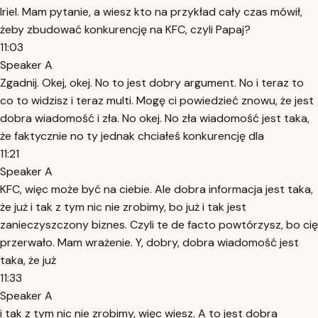
Iriel. Mam pytanie, a wiesz kto na przykład cały czas mówił,
żeby zbudować konkurencję na KFC, czyli Papaj?
11:03
Speaker A
Zgadnij. Okej, okej. No to jest dobry argument. No i teraz to
co to widzisz i teraz multi. Mogę ci powiedzieć znowu, że jest
dobra wiadomość i zła. No okej. No zła wiadomość jest taka,
że faktycznie no ty jednak chciałeś konkurencję dla
11:21
Speaker A
KFC, więc może być na ciebie. Ale dobra informacja jest taka,
że już i tak z tym nic nie zrobimy, bo już i tak jest
zanieczyszczony biznes. Czyli te de facto powtórzysz, bo cię
przerwało. Mam wrażenie. Y, dobry, dobra wiadomość jest
taka, że już
11:33
Speaker A
i tak z tym nic nie zrobimy, więc wiesz. A to jest dobra