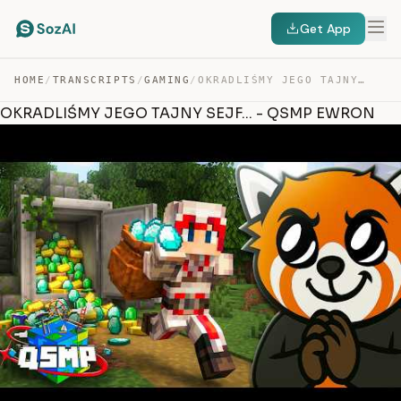
Get App
HOME
/
TRANSCRIPTS
/
GAMING
/
OKRADLIŚMY JEGO TAJNY SEJF… – QSMP EWRON — TRANSCRIPT
OKRADLIŚMY JEGO TAJNY SEJF... - QSMP EWRON