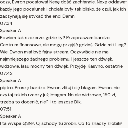
oczy, Ewron pocałował Nexę dość zachłannie. Nexę oddawał
każdy jego pocałunek i chciała były tak blisko, że czuli, jak ich
zaczynają się stykać the end. Damn.
07:34
Speaker A
Powiem tak szczerze, gdzie ty? Przepraszam bardzo.
Centrum finansowe, ale mogę przyjść gdzieś. Gdzie mit Lieg?
Wie, Ewron miał być fajny stream. Oczywiście nie ma
najmniejszego żadnego problemu. I jeszcze ten dźwięk,
widzowie, lasu mocny ten dźwięk. Przyjdę. Kasyno, ostatnie
07:42
Speaker A
piętro. Proszę bardzo. Ewron zlituj i się błagam. Ewron, nie
czytaj takich rzeczy już, błagam. No ale widzowie, 150 zł,
trzeba to docenić, nie? I to jeszcze Blik.
07:51
Speaker A
I ta wyspa QSNP. O, schody tu zrobili. Co to znaczy zrobili?