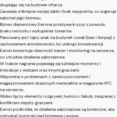
skupiając się na budowie ołtarza.
Zauważa zniknięcie swojej żabki i brak waypointa, co sugeruje
sabotaż jego biznesu.
Biznes diamentowy Ewrona przeżywa kryzys z powodu
braku restocku i wykupienia towarów.
Planowany jest tajny atak na budynek rywali (Isan i Senpaj) z
zachowaniem anonimowości, by uniknąć konsekwencji.
Ewron komentuje obecność kamer i monitoring na serwerze,
co utrudnia działania sabotażowe.
W trakcie nagrania pojawiają się luźniejsze momenty i
interakcje z widzami oraz innymi graczami.
Wspomina o problemach z zanieczyszczeniem i
magazynowaniem skażonych materiałów w magazynie KFC
na serwerze.
Wideo łączy elementy rozgrywki, humoru i fabuły związanej z
konfliktem między graczami.
Ewron podkreśla, że działania sabotażowe są konieczne, aby
odzyskać kontrolę nad biznesem i wyspą.