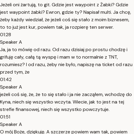
Jeżeli oni żartują, to git. Gdzie jest waypoint z Żabki? Gdzie
jest waypoint żabki? Ewron, gdzie ty? Napisał multi. Ja chcę,
żeby każdy wiedział, że jeżeli coś się stało z moim biznesem,
to to już jest kur, powiem tak, ja rozpierę ten serwer.
01:28
Speaker A
Ja, ja to mówię od razu. Od razu dzisiaj po prostu chodzę i
grifuję cały, całą tą wyspę i mam w to normalnie z TNT,
rozumiesz? I od razu, żeby nie było, napiszę na ticket od razu
przed tym, że
01:42
Speaker A
jeżeli coś się, że, że to się stało i ja nie zacząłem, wchodzę do
Kyna, niech się wszystko wczyta. Wiecie, jak to jest na tej
strefie finansowej, niech się wszystko powczytuje.
01:51
Speaker A
O mój Boże, dziękuję. A szczerze powiem wam tak, powiem