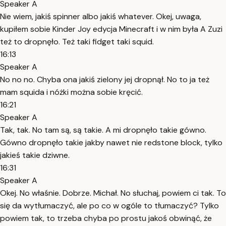
Speaker A
Nie wiem, jakiś spinner albo jakiś whatever. Okej, uwaga,
kupiłem sobie Kinder Joy edycja Minecraft i w nim była A Zuzi
też to dropnęło. Też taki fidget taki squid.
16:13
Speaker A
No no no. Chyba ona jakiś zielony jej dropnął. No to ja też
mam squida i nóżki można sobie kręcić.
16:21
Speaker A
Tak, tak. No tam są, są takie. A mi dropnęło takie gówno.
Gówno dropnęło takie jakby nawet nie redstone block, tylko
jakieś takie dziwne.
16:31
Speaker A
Okej. No właśnie. Dobrze. Michał. No słuchaj, powiem ci tak. To
się da wytłumaczyć, ale po co w ogóle to tłumaczyć? Tylko
powiem tak, to trzeba chyba po prostu jakoś obwinąć, że