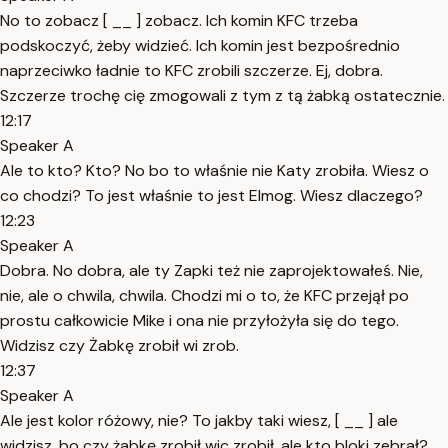
No to zobacz [ __ ] zobacz. Ich komin KFC trzeba
podskoczyć, żeby widzieć. Ich komin jest bezpośrednio
naprzeciwko ładnie to KFC zrobili szczerze. Ej, dobra.
Szczerze trochę cię zmogowali z tym z tą żabką ostatecznie.
12:17
Speaker A
Ale to kto? Kto? No bo to właśnie nie Katy zrobiła. Wiesz o
co chodzi? To jest właśnie to jest Elmog. Wiesz dlaczego?
12:23
Speaker A
Dobra. No dobra, ale ty Zapki też nie zaprojektowałeś. Nie,
nie, ale o chwila, chwila. Chodzi mi o to, że KFC przejął po
prostu całkowicie Mike i ona nie przyłożyła się do tego.
Widzisz czy Żabkę zrobił wi zrob.
12:37
Speaker A
Ale jest kolor różowy, nie? To jakby taki wiesz, [ __ ] ale
widzisz, bo czy żabkę zrobił wic zrobił, ale kto bloki zebrał?