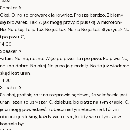
13:52
Speaker A
Okej. O, no to browarek ja również. Proszę bardzo. Zbijemy
się browarek. Tak. A jak mogę przypić puszką w mikrofon?
No. No okej. To ja też. No już tak. No na No ja też. Słyszysz? No
i po piwu. O,
14:09
Speaker A
witam. No, no, no, no. Więc po piwu. Ta i po piwu. Po piwu. No,
no i no dobra. No okej. No ja no ja pierdolę. No to już wiadomo
skąd jest uran.
14:28
Speaker A
Słuchaj, graf się rozł na rozprawie sądowej, że w kościele jest
uran. Iszan to usłyszał. O, dziękuję, bo patrz na tym etapie. O,
ja ci mogę powiedzieć, zobacz na tym etapie, na którym
obecnie jesteśmy, każdy wie o tym, każdy wie o tym, że w
kościele był