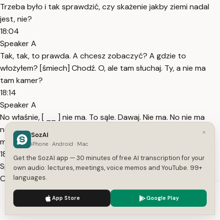
Trzeba było i tak sprawdzić, czy skażenie jakby ziemi nadal
jest, nie?
18:04
Speaker A
Tak, tak, to prawda. A chcesz zobaczyć? A gdzie to
włożyłem? [śmiech] Chodź. O, ale tam słuchaj. Ty, a nie ma
tam kamer?
18:14
Speaker A
No właśnie, [ __ ] nie ma. To sąle. Dawaj. Nie ma. No nie ma
normalnie. Rozumiesz o co chodzi? Amba, Fatima było i nie
×
SozAI
ma. W ogóle muszę udekorować to kasyno.
iPhone · Android · Mac
18:24
Get the SozAI app — 30 minutes of free AI transcription for your
Speaker A
own audio: lectures, meetings, voice memos and YouTube. 99+
Oczywiście mam projekt. Muszę dokończyć. Ej, a w ogóle
languages.
Michał mordo ci zaraz pokażę. Minus minus pi punktów.
We use cookies to enhance your experience.
Privacy Policy
App Store
Google Play
Czemu?
Accept
Settings
18:34