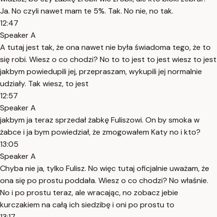
Ja. No czyli nawet mam te 5%. Tak. No nie, no tak.
12:47
Speaker A
A tutaj jest tak, że ona nawet nie była świadoma tego, że to
się robi. Wiesz o co chodzi? No to to jest to jest wiesz to jest
jakbym powiedupili jej, przepraszam, wykupili jej normalnie
udziały. Tak wiesz, to jest
12:57
Speaker A
jakbym ja teraz sprzedał żabkę Fuliszowi. On by smoka w
żabce i ja bym powiedział, że zmogowałem Katy no i kto?
13:05
Speaker A
Chyba nie ja, tylko Fulisz. No więc tutaj oficjalnie uważam, że
ona się po prostu poddała. Wiesz o co chodzi? No właśnie.
No i po prostu teraz, ale wracając, no zobacz jebie
kurczakiem na całą ich siedzibę i oni po prostu to
13:17