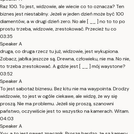
Raz 100. To jest, widzowie, ale wiecie co to oznacza? Ten
biznes jest niestabilny. Jeżeli w jeden dzień może być 100
diamentów, a w drugi dzień zero. No ale [ __ ] no to to po
prostu trzeba, widzowie, zrestokować. Przecież tu co
03:35
Speaker A
druga, co druga rzecz tu już, widzowie, jest wykupiona.
Zobacz, jabłka jeszcze są. Drewna, człowieku, nie ma. No nie,
to trzeba zrestokować. A gdzie jest [ __ ] mój waystone?
03:52
Speaker A
To jest sabotaż biznesu. Bez kitu nie ma waypointa. Drodzy
widzowie, to jest w ogóle ciekawe, ale widzę, że wy się
proszą. Nie ma problemu. Jeżeli się proszą, szanowni
państwo, oczywiście jest to wszystko na kamerach. Witam.
04:03
Speaker A
Yyy, a to jest nawet znacznik. Proszę bardzo, że są kamery,