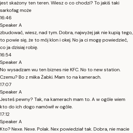
jest skażony ten teren. Wiesz o co chodzi? To jakiś taki
sarkofag może
16:46
Speaker A
zbudować, wiesz, nad tym. Dobra, najwyżej jak nie kupią tego,
to powie się, że to mój klon i okej. No ja ci mogę powiedzieć,
co ja dzisiaj robię.
16:54
Speaker A
No wysadzam wu ten biznes nie KFC. No to new station.
Czemu? Bo z miika Żabki. Mam to na kamerach.
17:07
Speaker A
Jesteś pewny? Tak, na kamerach mam to. A w ogóle wiem
kto do ich dogo namówił w ogóle.
17:12
Speaker A
Kto? Nexe. Nexe. Polak. Nex powiedział tak. Dobra, nie macie