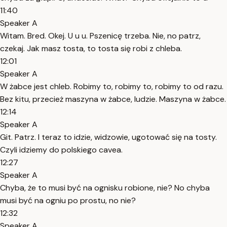
11:40
Speaker A
Witam. Bred. Okej. U u u. Pszenicę trzeba. Nie, no patrz,
czekaj. Jak masz tosta, to tosta się robi z chleba.
12:01
Speaker A
W żabce jest chleb. Robimy to, robimy to, robimy to od razu.
Bez kitu, przecież maszyna w żabce, ludzie. Maszyna w żabce.
12:14
Speaker A
Git. Patrz. I teraz to idzie, widzowie, ugotować się na tosty.
Czyli idziemy do polskiego cavea.
12:27
Speaker A
Chyba, że to musi być na ognisku robione, nie? No chyba
musi być na ogniu po prostu, no nie?
12:32
Speaker A