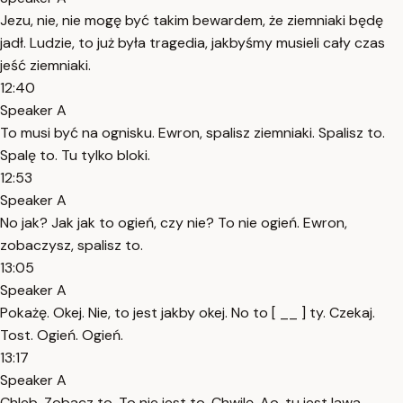
Jezu, nie, nie mogę być takim bewardem, że ziemniaki będę
jadł. Ludzie, to już była tragedia, jakbyśmy musieli cały czas
jeść ziemniaki.
12:40
Speaker A
To musi być na ognisku. Ewron, spalisz ziemniaki. Spalisz to.
Spalę to. Tu tylko bloki.
12:53
Speaker A
No jak? Jak jak to ogień, czy nie? To nie ogień. Ewron,
zobaczysz, spalisz to.
13:05
Speaker A
Pokażę. Okej. Nie, to jest jakby okej. No to [ __ ] ty. Czekaj.
Tost. Ogień. Ogień.
13:17
Speaker A
Chleb. Zobacz to. To nie jest to. Chwilę. Ao, tu jest lawa.