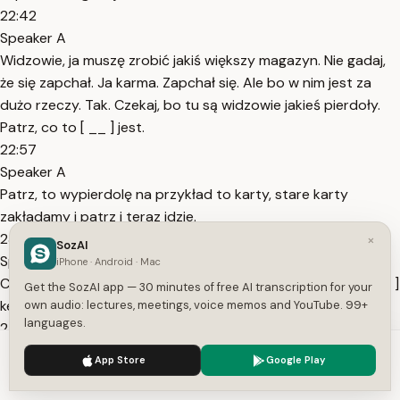
22:42
Speaker A
Widzowie, ja muszę zrobić jakiś większy magazyn. Nie gadaj,
że się zapchał. Ja karma. Zapchał się. Ale bo w nim jest za
dużo rzeczy. Tak. Czekaj, bo tu są widzowie jakieś pierdoły.
Patrz, co to [ __ ] jest.
22:57
Speaker A
Patrz, to wypierdolę na przykład to karty, stare karty
zakładamy i patrz i teraz idzie.
23:07
×
SozAI
Speaker A
iPhone · Android · Mac
Czyli w żabce jest za dużo rzeczy, bo zobacz co to jest. [ __ ]
Get the SozAI app — 30 minutes of free AI transcription for your
kelp roll slice, stone button.
own audio: lectures, meetings, voice memos and YouTube. 99+
languages.
23:20
Speaker A
We use cookies to enhance your experience.
Privacy Policy
App Store
Google Play
Slime head. Akurat W rover W. Ale widzowie Jacka Randa
Accept
Settings
trap. Co to tu [ __ ] ship head?