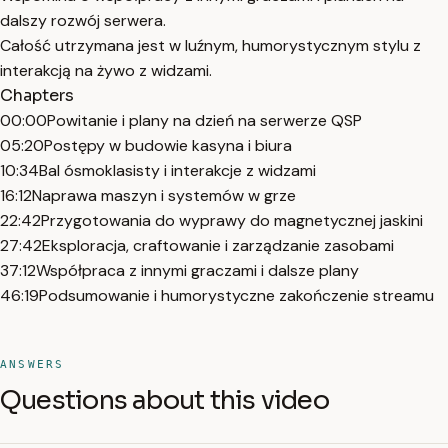
dalszy rozwój serwera.
Całość utrzymana jest w luźnym, humorystycznym stylu z
interakcją na żywo z widzami.
Chapters
00:00
Powitanie i plany na dzień na serwerze QSP
05:20
Postępy w budowie kasyna i biura
10:34
Bal ósmoklasisty i interakcje z widzami
16:12
Naprawa maszyn i systemów w grze
22:42
Przygotowania do wyprawy do magnetycznej jaskini
27:42
Eksploracja, craftowanie i zarządzanie zasobami
37:12
Współpraca z innymi graczami i dalsze plany
46:19
Podsumowanie i humorystyczne zakończenie streamu
ANSWERS
Questions about this video