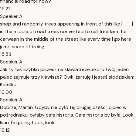
financial road for now?
15:21
Speaker A
shop and randomly trees appearing in front of this like [ __ ]
in the middle of road trees converted to call free farm for
carwaan in the middle of the street like every time I go here
jump scare of treing
15:53
Speaker A
Jak ty tak szybko piszesz na klawiaturze, skoro twój jeden
palec zajmuje trzy klawisze? Owk, żartuję i jesteś słodziakiem
Kamilku.
16:00
Speaker A
Dobrze, Martin. Gdyby nie było tej drugiej części, ojciec w
pośredniaku, byłaby cała historia. Cała historia by była. Look,
Isan, I'm going. Look, look.
16:12