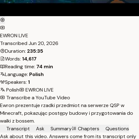
EWRON LIVE
Transcribed
Jun 20, 2026
Duration:
235:35
Words:
14,617
Reading time:
74 min
Language:
Polish
Speakers:
1
Polish
EWRON LIVE
Transcribe a YouTube Video
Ewron prezentuje rzadki przedmiot na serwerze QSP w
Minecraft, pokazując postępy budowy i przygotowania do
walki z bossem.
Transcript
Ask
Summary
Chapters
Questions
Ask about this video. Answers come from its transcript only