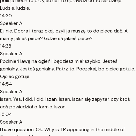
policja niech tu przyjedzie i to sprawdzi co tu się dzieje.
Ludzie, ludzie.
14:30
Speaker A
Ej, nie. Dobra i teraz okej, czyli ja muszę to do pieca dać. A
mamy jakieś piece? Gdzie są jakieś piece?
14:38
Speaker A
Podmień lawę na ogień i będziesz miał szybko. Jesteś
genialny. Jesteś genialny. Patrz to. Poczekaj, bo ojciec gotuje.
Ojciec gotuje.
14:54
Speaker A
Iszan. Yes. I did. I did. Iszan. Iszan. Iszan się zapytał, czy ktoś
coś powiedział o farmie. Iszan.
15:04
Speaker A
I have question. Ok. Why is TR appearing in the middle of