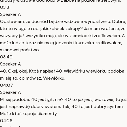
drodzy widzowie dochodu w Żabce na poziomie zerowym.
03:31
Speaker A
Obstawiam, że dochód będzie widzowie wynosił zero. Dobra,
kto tu w ogóle robi jakiekolwiek zakupy? Ja mam wrażenie, że
wszyscy już wszystko mają, ale w ziemniaczki zrefilowałem. A
może ludzie teraz nie mają jedzenia i kurczaka zrefilowałem,
szanowni państwo.
03:49
Speaker A
40. Okej, okej. Ktoś napisał 40. Wiewiórku wiewiórku podoba
mi się to, co mówisz. Wiewiórku.
04:07
Speaker A
Mi się podoba. 40 jest git, nie? 40 to już jest, widzowie, to już
jest naprawdę dobry system. Tak, 40 to jest dobry system.
Może ktoś kupuje diamenty.
04:26