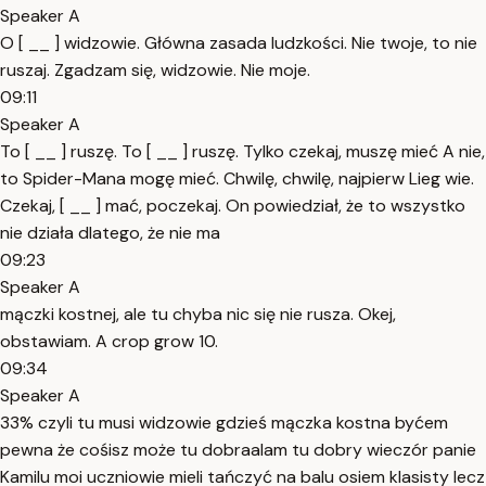
Speaker A
O [ __ ] widzowie. Główna zasada ludzkości. Nie twoje, to nie
ruszaj. Zgadzam się, widzowie. Nie moje.
09:11
Speaker A
To [ __ ] ruszę. To [ __ ] ruszę. Tylko czekaj, muszę mieć A nie,
to Spider-Mana mogę mieć. Chwilę, chwilę, najpierw Lieg wie.
Czekaj, [ __ ] mać, poczekaj. On powiedział, że to wszystko
nie działa dlatego, że nie ma
09:23
Speaker A
mączki kostnej, ale tu chyba nic się nie rusza. Okej,
obstawiam. A crop grow 10.
09:34
Speaker A
33% czyli tu musi widzowie gdzieś mączka kostna byćem
pewna że cośisz może tu dobraalam tu dobry wieczór panie
Kamilu moi uczniowie mieli tańczyć na balu osiem klasisty lecz