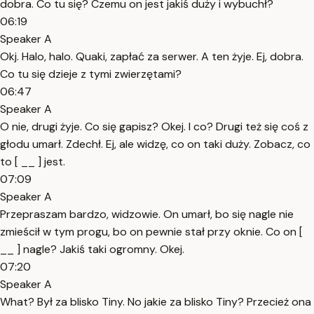
dobra. Co tu się? Czemu on jest jakiś duży i wybuchł?
06:19
Speaker A
Okj. Halo, halo. Quaki, zapłać za serwer. A ten żyje. Ej, dobra.
Co tu się dzieje z tymi zwierzętami?
06:47
Speaker A
O nie, drugi żyje. Co się gapisz? Okej. I co? Drugi też się coś z
głodu umarł. Zdechł. Ej, ale widzę, co on taki duży. Zobacz, co
to [ __ ] jest.
07:09
Speaker A
Przepraszam bardzo, widzowie. On umarł, bo się nagle nie
zmieścił w tym progu, bo on pewnie stał przy oknie. Co on [
__ ] nagle? Jakiś taki ogromny. Okej.
07:20
Speaker A
What? Był za blisko Tiny. No jakie za blisko Tiny? Przecież ona