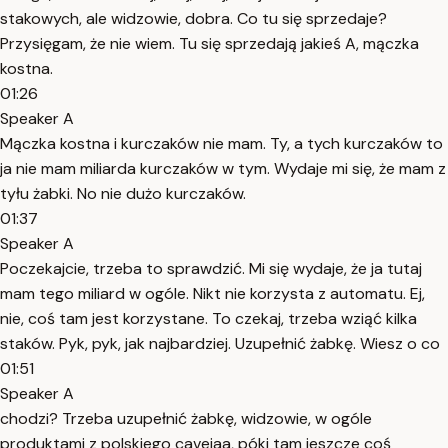
stakowych, ale widzowie, dobra. Co tu się sprzedaje?
Przysięgam, że nie wiem. Tu się sprzedają jakieś A, mączka
kostna.
01:26
Speaker A
Mączka kostna i kurczaków nie mam. Ty, a tych kurczaków to
ja nie mam miliarda kurczaków w tym. Wydaje mi się, że mam z
tyłu żabki. No nie dużo kurczaków.
01:37
Speaker A
Poczekajcie, trzeba to sprawdzić. Mi się wydaje, że ja tutaj
mam tego miliard w ogóle. Nikt nie korzysta z automatu. Ej,
nie, coś tam jest korzystane. To czekaj, trzeba wziąć kilka
staków. Pyk, pyk, jak najbardziej. Uzupełnić żabkę. Wiesz o co
01:51
Speaker A
chodzi? Trzeba uzupełnić żabkę, widzowie, w ogóle
produktami z polskiego cavejaa, póki tam jeszcze coś