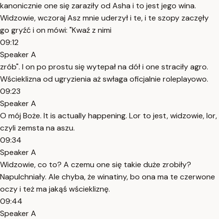
kanonicznie one się zaraziły od Asha i to jest jego wina.
Widzowie, wczoraj Asz mnie uderzył i te, i te szopy zaczęły
go gryźć i on mówi: "Kwaź z nimi
09:12
Speaker A
zrób". I on po prostu się wytepał na dół i one straciły agro.
Wścieklizna od ugryzienia aż swłaga oficjalnie roleplayowo.
09:23
Speaker A
O mój Boże. It is actually happening. Lor to jest, widzowie, lor,
czyli zemsta na aszu.
09:34
Speaker A
Widzowie, co to? A czemu one się takie duże zrobiły?
Napulchniały. Ale chyba, że winatiny, bo ona ma te czerwone
oczy i też ma jakąś wściekliznę.
09:44
Speaker A