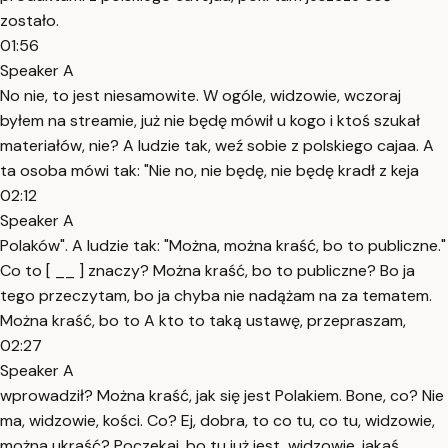
zostało.
01:56
Speaker A
No nie, to jest niesamowite. W ogóle, widzowie, wczoraj
byłem na streamie, już nie będę mówił u kogo i ktoś szukał
materiałów, nie? A ludzie tak, weź sobie z polskiego cajaa. A
ta osoba mówi tak: "Nie no, nie będę, nie będę kradł z keja
02:12
Speaker A
Polaków". A ludzie tak: "Można, można kraść, bo to publiczne."
Co to [ __ ] znaczy? Można kraść, bo to publiczne? Bo ja
tego przeczytam, bo ja chyba nie nadążam na za tematem.
Można kraść, bo to A kto to taką ustawę, przepraszam,
02:27
Speaker A
wprowadził? Można kraść, jak się jest Polakiem. Bone, co? Nie
ma, widzowie, kości. Co? Ej, dobra, to co tu, co tu, widzowie,
można ukraść? Poczekaj, bo tu już jest, widzowie, jakaś