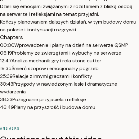
Dzieli się emocjami związanymi z rozstaniem z bliską osobą
na serwerze i refleksjami na temat przyjaźni.
Kończy planowaniem dalszych działań, w tym budowy domu
na polanie i kontynuacji rozgrywki.
Chapters
00:00
Wprowadzenie i plany na dzień na serwerze QSMP
06:19
Problemy ze zwierzętami i wybuchy na serwerze
12:47
Analiza mechanik gry i rola stone cutter
19:35
Śmierć szopów i emocjonalny pogrzeb
25:39
Relacje z innymi graczami i konflikty
30:43
Przygody w nawiedzonym lesie i dramatyczne
wydarzenia
36:33
Pożegnanie przyjaciela i refleksje
46:49
Plany na przyszłość i budowa domu
ANSWERS