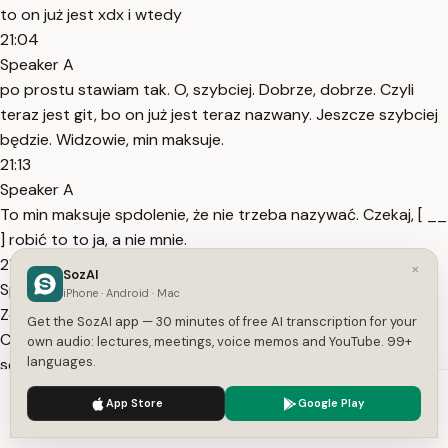
to on już jest xdx i wtedy
21:04
Speaker A
po prostu stawiam tak. O, szybciej. Dobrze, dobrze. Czyli
teraz jest git, bo on już jest teraz nazwany. Jeszcze szybciej
będzie. Widzowie, min maksuje.
21:13
Speaker A
To min maksuje spdolenie, że nie trzeba nazywać. Czekaj, [ __
] robić to to ja, a nie mnie.
21:21
×
SozAI
Speaker A
iPhone · Android · Mac
Zobacz, wszystko jest, wszystko wszystko jest w Ender
Get the SozAI app — 30 minutes of free AI transcription for your
Chście. Proszę bardzo. Mam tu Proszę bardzo. Nic, nic nie
own audio: lectures, meetings, voice memos and YouTube. 99+
languages.
schowałem nigdzie. Normalnie w Ender Chest jest, można
porozmawiać. Dobra, witam.
We use cookies to enhance your experience.
Privacy Policy
App Store
Google Play
21:39
Accept
Settings
Speaker A