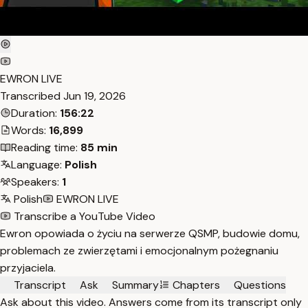
EWRON LIVE
Transcribed
Jun 19, 2026
Duration:
156:22
Words:
16,899
Reading time:
85 min
Language:
Polish
Speakers:
1
Polish
EWRON LIVE
Transcribe a YouTube Video
Ewron opowiada o życiu na serwerze QSMP, budowie domu,
problemach ze zwierzętami i emocjonalnym pożegnaniu
przyjaciela.
Transcript
Ask
Summary
Chapters
Questions
Ask about this video. Answers come from its transcript only