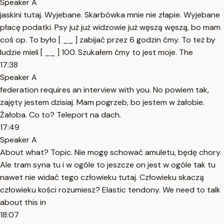
Speaker A
jaskini tutaj. Wyjebane. Skarbówka mnie nie złapie. Wyjebane
płacę podatki. Psy już już widzowie już węszą węszą, bo mam
coś op. To było [ __ ] zabijać przez 6 godzin ćmy. To też by
ludzie mieli [ __ ] 100. Szukałem ćmy to jest moje. The
17:38
Speaker A
federation requires an interview with you. No powiem tak,
zajęty jestem dzisiaj. Mam pogrzeb, bo jestem w żałobie.
Żałoba. Co to? Teleport na dach.
17:49
Speaker A
About what? Topic. Nie mogę schować amuletu, będę chory.
Ale tram syna tu i w ogóle to jeszcze on jest w ogóle tak tu
nawet nie widać tego człowieku tutaj. Człowieku skaczą
człowieku kości rozumiesz? Elastic tendony. We need to talk
about this in
18:07