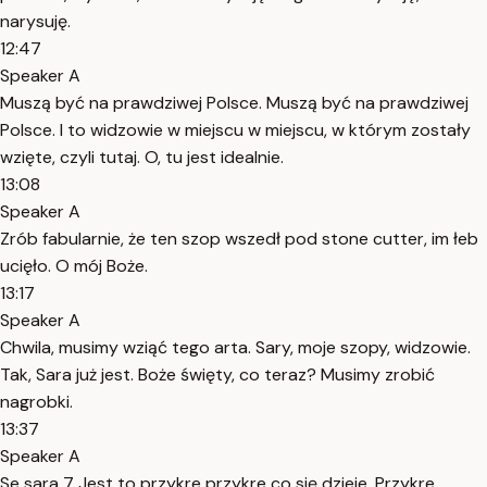
narysuję.
12:47
Speaker A
Muszą być na prawdziwej Polsce. Muszą być na prawdziwej
Polsce. I to widzowie w miejscu w miejscu, w którym zostały
wzięte, czyli tutaj. O, tu jest idealnie.
13:08
Speaker A
Zrób fabularnie, że ten szop wszedł pod stone cutter, im łeb
ucięło. O mój Boże.
13:17
Speaker A
Chwila, musimy wziąć tego arta. Sary, moje szopy, widzowie.
Tak, Sara już jest. Boże święty, co teraz? Musimy zrobić
nagrobki.
13:37
Speaker A
Se sara 7 Jest to przykre przykre co się dzieje. Przykre