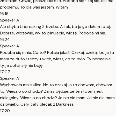
zmieniam. Chwilę, proszę bardzo. Podoba się? Zaj się. Nie ma
problemu. To dla was jestem. Witam.
16:16
Speaker A
Ale chyba Unbreaking 3 trzeba. A tak, bo ja go dałem tutaj.
Dobrze, widzowie, wy to pilnujecie, widzę. Podoba mi się.
16:24
Speaker A
Podoba się mnie. Co to? Policja jakaś. Czekaj, czekaj, bo ja tu
mam za dużo rzeczy takich, wiesz, co to było. Ty normalnie,
ty, ja policji się nie boję.
17:07
Speaker A
Wychowała mnie ulica. No to czekaj, ja to chowam, chowam
to. Wiesz o co chodzi? Zaraz będzie, że ten totem jest
nielegalny. Wiesz o co chodzi? Ja nic nie mam. Ja nic nie mam,
człowieku. Cały, cały plecak z Darkness
17:20