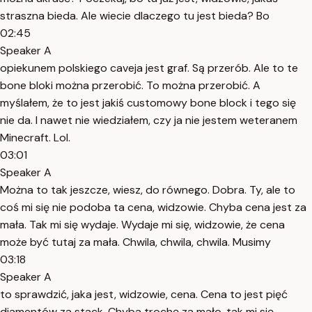
straszna bieda. Ale wiecie dlaczego tu jest bieda? Bo
02:45
Speaker A
opiekunem polskiego caveja jest graf. Są przerób. Ale to te
bone bloki można przerobić. To można przerobić. A
myślałem, że to jest jakiś customowy bone block i tego się
nie da. I nawet nie wiedziałem, czy ja nie jestem weteranem
Minecraft. Lol.
03:01
Speaker A
Można to tak jeszcze, wiesz, do równego. Dobra. Ty, ale to
coś mi się nie podoba ta cena, widzowie. Chyba cena jest za
mała. Tak mi się wydaje. Wydaje mi się, widzowie, że cena
może być tutaj za mała. Chwila, chwila, chwila. Musimy
03:18
Speaker A
to sprawdzić, jaka jest, widzowie, cena. Cena to jest pięć
diamentów za stack. Chyba trochę za mało, tak mi się