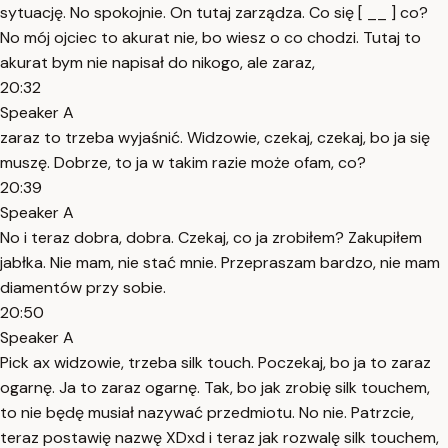
sytuację. No spokojnie. On tutaj zarządza. Co się [ __ ] co?
No mój ojciec to akurat nie, bo wiesz o co chodzi. Tutaj to
akurat bym nie napisał do nikogo, ale zaraz,
20:32
Speaker A
zaraz to trzeba wyjaśnić. Widzowie, czekaj, czekaj, bo ja się
muszę. Dobrze, to ja w takim razie może ofam, co?
20:39
Speaker A
No i teraz dobra, dobra. Czekaj, co ja zrobiłem? Zakupiłem
jabłka. Nie mam, nie stać mnie. Przepraszam bardzo, nie mam
diamentów przy sobie.
20:50
Speaker A
Pick ax widzowie, trzeba silk touch. Poczekaj, bo ja to zaraz
ogarnę. Ja to zaraz ogarnę. Tak, bo jak zrobię silk touchem,
to nie będę musiał nazywać przedmiotu. No nie. Patrzcie,
teraz postawię nazwę XDxd i teraz jak rozwalę silk touchem,