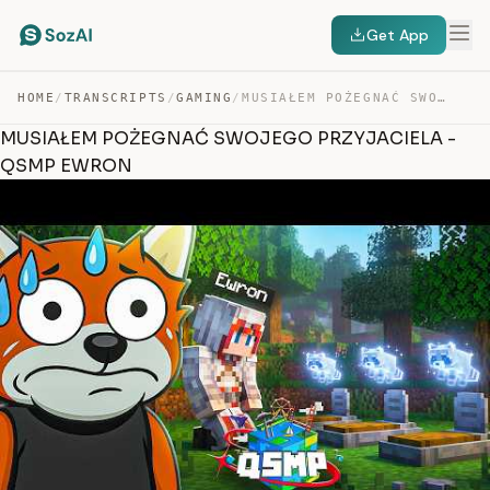
Get App
HOME
/
TRANSCRIPTS
/
GAMING
/
MUSIAŁEM POŻEGNAĆ SWOJEGO PRZYJACIELA – QSMP EWRON — TRANSCRIPT
MUSIAŁEM POŻEGNAĆ SWOJEGO PRZYJACIELA -
QSMP EWRON