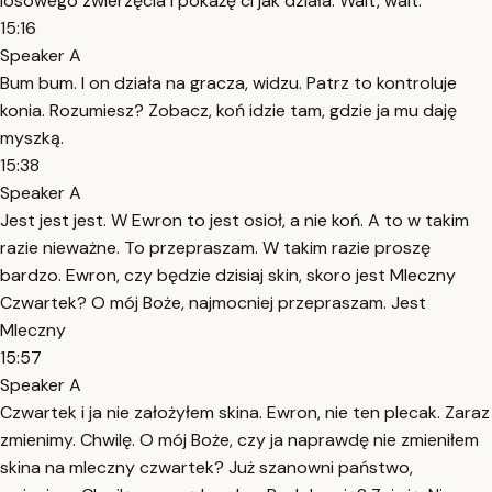
losowego zwierzęcia i pokażę ci jak działa. Wait, wait.
15:16
Speaker A
Bum bum. I on działa na gracza, widzu. Patrz to kontroluje
konia. Rozumiesz? Zobacz, koń idzie tam, gdzie ja mu daję
myszką.
15:38
Speaker A
Jest jest jest. W Ewron to jest osioł, a nie koń. A to w takim
razie nieważne. To przepraszam. W takim razie proszę
bardzo. Ewron, czy będzie dzisiaj skin, skoro jest Mleczny
Czwartek? O mój Boże, najmocniej przepraszam. Jest
Mleczny
15:57
Speaker A
Czwartek i ja nie założyłem skina. Ewron, nie ten plecak. Zaraz
zmienimy. Chwilę. O mój Boże, czy ja naprawdę nie zmieniłem
skina na mleczny czwartek? Już szanowni państwo,