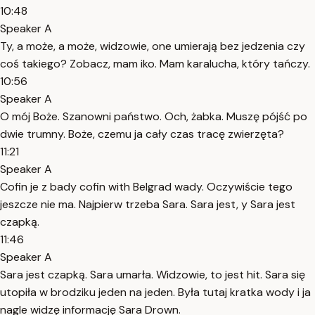
10:48
Speaker A
Ty, a może, a może, widzowie, one umierają bez jedzenia czy
coś takiego? Zobacz, mam iko. Mam karalucha, który tańczy.
10:56
Speaker A
O mój Boże. Szanowni państwo. Och, żabka. Muszę pójść po
dwie trumny. Boże, czemu ja cały czas tracę zwierzęta?
11:21
Speaker A
Cofin je z bady cofin with Belgrad wady. Oczywiście tego
jeszcze nie ma. Najpierw trzeba Sara. Sara jest, y Sara jest
czapką.
11:46
Speaker A
Sara jest czapką. Sara umarła. Widzowie, to jest hit. Sara się
utopiła w brodziku jeden na jeden. Była tutaj kratka wody i ja
nagle widzę informację Sara Drown.