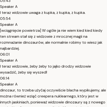
05:43
Speaker A
I teraz widzowie uwaga z kupka, z kupka, z kupka.
05:54
Speaker A
[wciągnięcie powietrza] W ogóle ja nie wiem kied kied kiedy
ten stream stał się z widzowie z mrocznej magii na
rozmnażanie dinozaurów, ale normalnie robimy to wiesz jak
najbardziej.
06:01
Speaker A
I teraz widzowie, żeby żeby to jajko drodzy widzowie
wysadzić, żeby się wyszedł
06:14
Speaker A
dinozaur, to trzeba użyćaj oczywiście blacha wypikujemy, ale
można również wziąć creepera nuklearnego, który jest w
innych jaskiniach, ponieważ widzowie dinozaury są z nowego