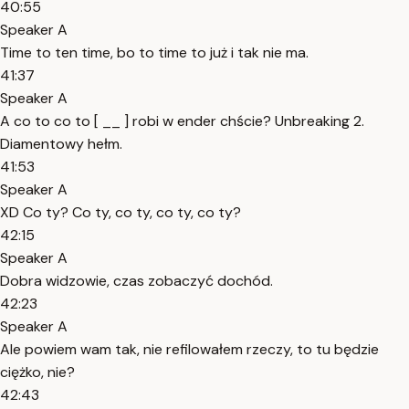
40:55
Speaker A
Time to ten time, bo to time to już i tak nie ma.
41:37
Speaker A
A co to co to [ __ ] robi w ender chście? Unbreaking 2.
Diamentowy hełm.
41:53
Speaker A
XD Co ty? Co ty, co ty, co ty, co ty?
42:15
Speaker A
Dobra widzowie, czas zobaczyć dochód.
42:23
Speaker A
Ale powiem wam tak, nie refilowałem rzeczy, to tu będzie
ciężko, nie?
42:43