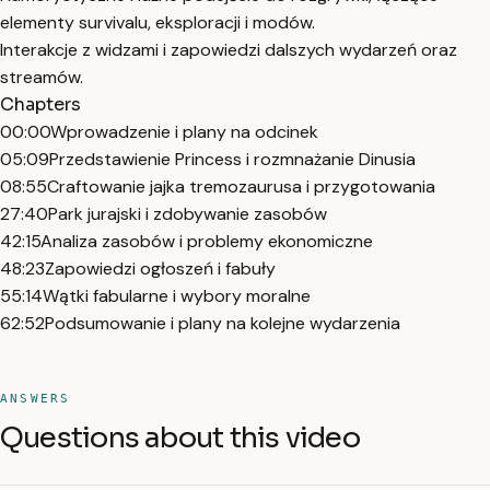
elementy survivalu, eksploracji i modów.
Interakcje z widzami i zapowiedzi dalszych wydarzeń oraz
streamów.
Chapters
00:00
Wprowadzenie i plany na odcinek
05:09
Przedstawienie Princess i rozmnażanie Dinusia
08:55
Craftowanie jajka tremozaurusa i przygotowania
27:40
Park jurajski i zdobywanie zasobów
42:15
Analiza zasobów i problemy ekonomiczne
48:23
Zapowiedzi ogłoszeń i fabuły
55:14
Wątki fabularne i wybory moralne
62:52
Podsumowanie i plany na kolejne wydarzenia
ANSWERS
Questions about this video