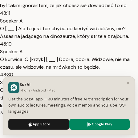
był takim ignorantem, że jak chcesz się dowiedzieć to so
48:11
Speaker A
O [ __ ] Ale to jest ten chyba co kiedyś widzieliśmy, nie?
Assasina jadącego na dinozaurze, który strzela z rajbuna.
48:19
Speaker A
O kurwica. O [krzyk] [ __ ] Dobra, dobra. Widzowie, nie ma
czasu, ale widzowie, na mrówkach to będzie.
48:30
Speaker A
×
SozAI
Gdzie my jesteśmy? F News Guy. O [ __ ] B. Nie ma czasu. No
iPhone · Android · Mac
time now. Ale będziemy mieli odkryte. Co to [ __ ] Ty, jak
Get the SozAI app — 30 minutes of free AI transcription for your
ludzie, co ja tu odkrywam? Ale widzicie, patrzcie. My jako
own audio: lectures, meetings, voice memos and YouTube. 99+
languages.
Assassin Duo
48:44
We use cookies to enhance your experience.
Privacy Policy
App Store
Google Play
Speaker A
Accept
Settings
nie czuliśmy zagrożenia. Nagle czujemy zagrożenie i patrz, ja