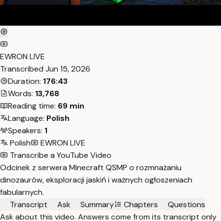
EWRON LIVE
Transcribed
Jun 15, 2026
Duration:
176:43
Words:
13,768
Reading time:
69 min
Language:
Polish
Speakers:
1
Polish
EWRON LIVE
Transcribe a YouTube Video
Odcinek z serwera Minecraft QSMP o rozmnażaniu
dinozaurów, eksploracji jaskiń i ważnych ogłoszeniach
fabularnych.
Transcript
Ask
Summary
Chapters
Questions
Ask about this video. Answers come from its transcript only