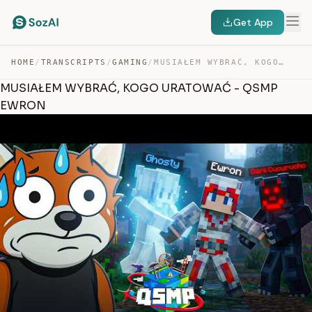
Get App
HOME
/
TRANSCRIPTS
/
GAMING
/
MUSIAŁEM WYBRAĆ, KOGO URATOWAĆ – QSMP EWRON — TRANSCRIPT
MUSIAŁEM WYBRAĆ, KOGO URATOWAĆ - QSMP
EWRON