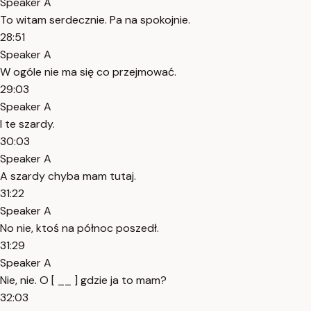
Speaker A
To witam serdecznie. Pa na spokojnie.
28:51
Speaker A
W ogóle nie ma się co przejmować.
29:03
Speaker A
I te szardy.
30:03
Speaker A
A szardy chyba mam tutaj.
31:22
Speaker A
No nie, ktoś na północ poszedł.
31:29
Speaker A
Nie, nie. O [ __ ] gdzie ja to mam?
32:03