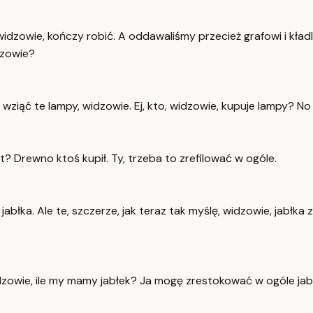
się, widzowie, kończy robić. A oddawaliśmy przecież grafowi i k
dzowie?
ąd wziąć te lampy, widzowie. Ej, kto, widzowie, kupuje lampy? N
t? Drewno ktoś kupił. Ty, trzeba to zrefilować w ogóle.
błka. Ale te, szczerze, jak teraz tak myślę, widzowie, jabłka za
 widzowie, ile my mamy jabłek? Ja mogę zrestokować w ogóle ja