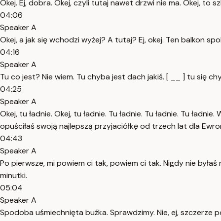
Okej. Ej, dobra. Okej, czyli tutaj nawet drzwi nie ma. Okej, to s
04:06
Speaker A
Okej, a jak się wchodzi wyżej? A tutaj? Ej, okej. Ten balkon sp
04:16
Speaker A
Tu co jest? Nie wiem. Tu chyba jest dach jakiś. [ __ ] tu się chy
04:25
Speaker A
Okej, tu ładnie. Okej, tu ładnie. Tu ładnie. Tu ładnie. Tu ładni
opuściłaś swoją najlepszą przyjaciółkę od trzech lat dla Ewr
04:43
Speaker A
Po pierwsze, mi powiem ci tak, powiem ci tak. Nigdy nie byłaś 
minutki.
05:04
Speaker A
Spodoba uśmiechnięta buźka. Sprawdzimy. Nie, ej, szczerze po