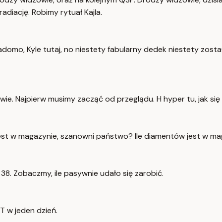
adiację. Robimy rytuał Kajla.
domo, Kyle tutaj, no niestety fabularny dedek niestety został
wie. Najpierw musimy zacząć od przeglądu. H hyper tu, jak si
jest w magazynie, szanowni państwo? Ile diamentów jest w m
 38. Zobaczmy, ile pasywnie udało się zarobić.
 ST w jeden dzień.