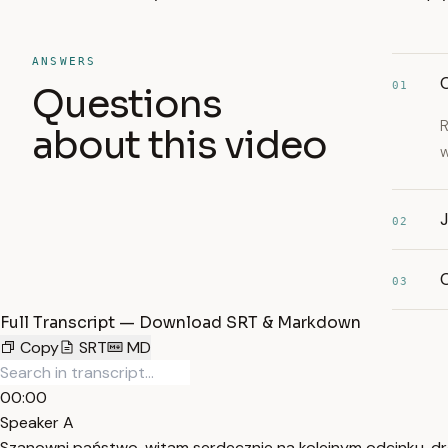
ANSWERS
C
01
Questions
R
about this video
w
02
03
Full Transcript — Download SRT & Markdown
Copy
SRT
MD
00:00
Speaker A
Szanowni państwo, witam serdecznie na kolejnym odcinku, dr