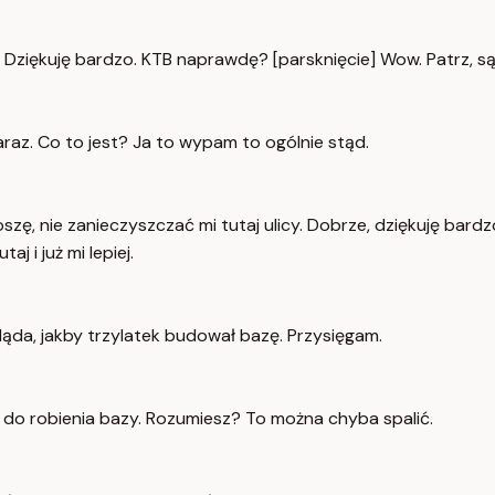
e. Dziękuję bardzo. KTB naprawdę? [parsknięcie] Wow. Patrz, są
zaraz. Co to jest? Ja to wypam to ogólnie stąd.
 proszę, nie zanieczyszczać mi tutaj ulicy. Dobrze, dziękuję bard
j i już mi lepiej.
ąda, jakby trzylatek budował bazę. Przysięgam.
, do robienia bazy. Rozumiesz? To można chyba spalić.