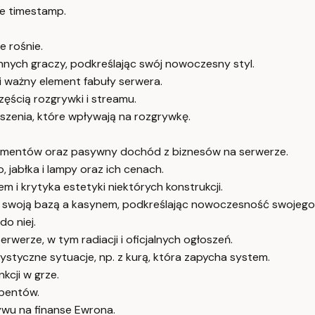
e timestamp.
e rośnie.
nnych graczy, podkreślając swój nowoczesny styl.
 ważny element fabuły serwera.
zęścią rozgrywki i streamu.
łoszenia, które wpływają na rozgrywkę.
iamentów oraz pasywny dochód z biznesów na serwerze.
 jabłka i lampy oraz ich cenach.
 i krytyka estetyki niektórych konstrukcji.
y swoją bazą a kasynem, podkreślając nowoczesność swojego 
o niej.
werze, w tym radiacji i oficjalnych ogłoszeń.
ystyczne sytuacje, np. z kurą, która zapycha system.
kcji w grze.
ybentów.
wu na finanse Ewrona.