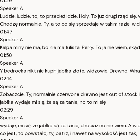
01:29
Speaker A
Ludzie, ludzie, to, to przecież idzie. Holy. To już drugi rząd 
Chodzę normalnie. Ty, a to co się sprzedaje w takim razie, wi
01:47
Speaker A
Kelpa miny nie ma, bo nie ma fulisza. Perły. To ja nie wiem, sk
01:58
Speaker A
Y bedrocka nikt nie kupił, jabłka złote, widzowie. Drewno. Wha
02:14
Speaker A
Zobaczcie. Ty, normalnie czerwone drewno jest out of stock i ja
jabłka wydaje mi się, że są za tanie, no to mi się
02:29
Speaker A
wydaje, mi się, że jabłka są za tanie, chociaż no nie wiem. A
co jest, to powstało, ty, patrz, i nawet na wysokość jest tak,