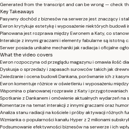
Generated from the transcript and can be wrong — check th
Key Takeaways
Pasywny dochód z biznesów na serwerze jest znaczący i stal
Ewron krytykuje estetykę i wyposażenie niektórych budowli i
Planowana jest rozprawa między Ewronem a Katy, co stanowi
Interakcje z innymi graczami i elementy fabularne są istotną c
Serwer posiada unikalne mechaniki jak radiacja i oficjalne og
What the video covers
Ewron rozpoczyna od przeglądu magazynu i omawia ilość d
Dyskusja o sprzedaży i zapasach surowców takich jak drewno,
Zwiedzanie i ocena budowli Dankana, porównanie ich z kasynem
Ewron komentuje różnice w oświetleniu i wyposażeniu międz
Wspomina o planowanej rozprawie z Katy i przygotowaniach d
Spotkanie z Dankanem i omówienie aktualnych wydarzeń na ser
Komentarze na temat interakcji z innymi graczami oraz humor
Analiza stanu radiacji na kościele i próby aktywacji różnych fun
Wzmianka o popularności kanału Hyper z 2 milionami subskr
Podsumowanie efektywności biznesów na serwerze i ich wpły