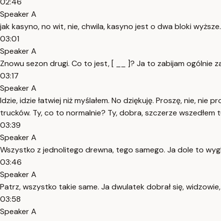
02:46
Speaker A
jak kasyno, no wit, nie, chwila, kasyno jest o dwa bloki wyższ
03:01
Speaker A
Znowu sezon drugi. Co to jest, [ __ ]? Ja to zabijam ogólnie 
03:17
Speaker A
Idzie, idzie łatwiej niż myślałem. No dziękuję. Proszę, nie, nie
trucków. Ty, co to normalnie? Ty, dobra, szczerze wszedłem tuta
03:39
Speaker A
Wszystko z jednolitego drewna, tego samego. Ja dole to wygl
03:46
Speaker A
Patrz, wszystko takie same. Ja dwulatek dobrał się, widzowie
03:58
Speaker A