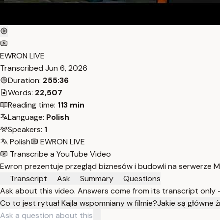
EWRON LIVE
Transcribed
Jun 6, 2026
Duration:
255:36
Words:
22,507
Reading time:
113 min
Language:
Polish
Speakers:
1
Polish
EWRON LIVE
Transcribe a YouTube Video
Ewron prezentuje przegląd biznesów i budowli na serwerze 
Transcript
Ask
Summary
Questions
Ask about this video. Answers come from its transcript only
Co to jest rytuał Kajla wspomniany w filmie?
Jakie są główne 