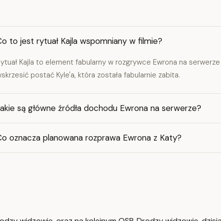
o to jest rytuał Kajla wspomniany w filmie?
ytuał Kajla to element fabularny w rozgrywce Ewrona na serwerze
skrzesić postać Kyle'a, która została fabularnie zabita.
Jakie są główne źródła dochodu Ewrona na serwerze?
Co oznacza planowana rozprawa Ewrona z Katy?
odzy widzowie, oraz na kolejnym QSP. Drodzy widzowie, dzisi