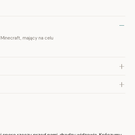
 Minecraft, mający na celu
aj sporo rzeczy przed nami, drodzy widzowie. Kończymy