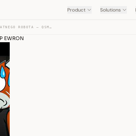
Product
Solutions
DOSTAŁEM SWOJEGO PRYWATNEGO ROBOTA – QSMP EWRON — TRANSCRIPT
MP EWRON