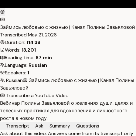
Займись любовью с жизнью | Канал Полины Завьяловой
Transcribed
May 21, 2026
Duration:
114:38
Words:
13,201
Reading time:
67 min
Language:
Russian
Speakers:
1
Russian
Займись любовью с жизнью | Канал Полины
Завьяловой
Transcribe a YouTube Video
Вебинар Полины Завьяловой о желаниях души, целях и
телесных практиках для вдохновения и личностного
роста в новом году.
Transcript
Ask
Summary
Questions
Ask about this video. Answers come from its transcript only