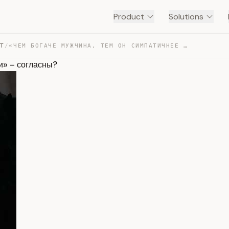
Product
Solutions
NT
/
«ЧЕМ БОГАЧЕ МУЖЧИНА, ТЕМ ОН СИМПАТИЧНЕЕ В ГЛАЗАХ ДЕВУШК… — TRANSCRIPT
и» – согласны?