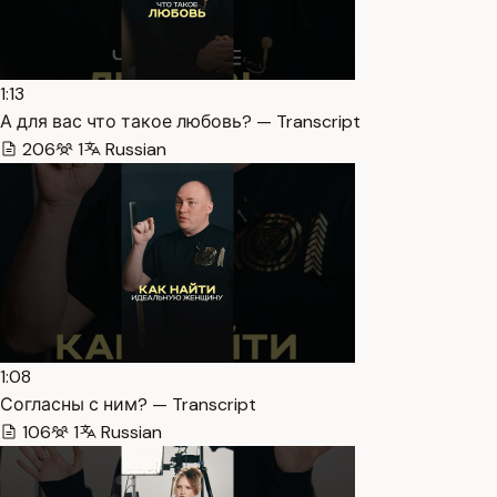
1:13
А для вас что такое любовь? — Transcript
206
1
Russian
1:08
Согласны с ним? — Transcript
106
1
Russian