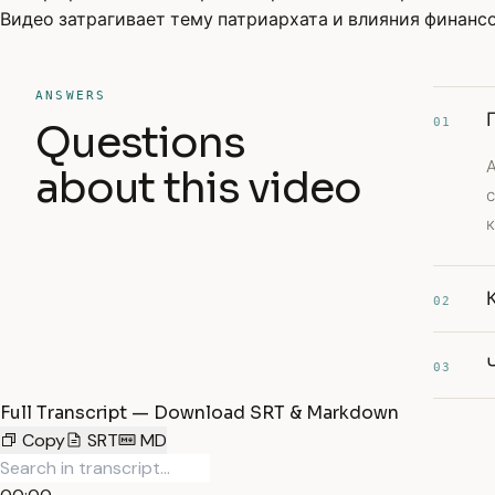
Видео затрагивает тему патриархата и влияния финанс
ANSWERS
01
Questions
about this video
к
02
03
Full Transcript — Download SRT & Markdown
Copy
SRT
MD