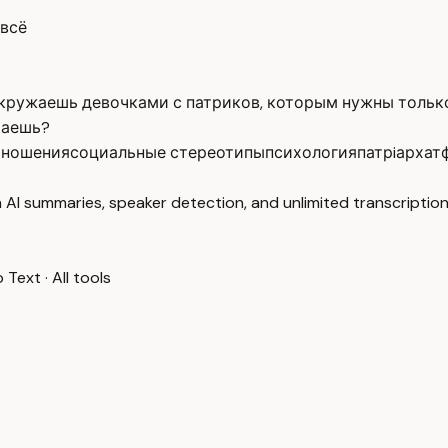
 всё
кружаешь девочками с патриков, которым нужны только 
маешь?
тношения
социальные стереотипы
психология
патрiархат
 AI summaries, speaker detection, and unlimited transcription
o Text
·
All tools