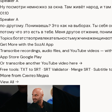
Speaker A
Ну посмотри немножко за окна. Там живёт народ, и там
01:10
Speaker A
по-другому. Понимаешь? Это как на выборах. Ты себя о
потому что это есть в тебе. Меня другое отжение, пони
Topics:
богатство
привлекательность
мужчина
женщина
о
Get More with the SozAI App
Transcribe recordings, audio files, and YouTube videos — with
App Store
Google Play
Or transcribe another YouTube video here →
Free tools:
TXT to SRT
·
SRT Validator
·
Merge SRT
·
Subtitle t
More from Синтез Медиа
View All