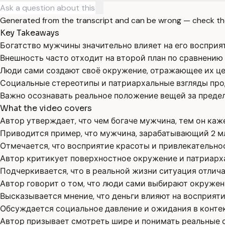
Generated from the transcript and can be wrong — check th
Key Takeaways
Богатство мужчины значительно влияет на его воспри
Внешность часто отходит на второй план по сравнению
Люди сами создают своё окружение, отражающее их це
Социальные стереотипы и патриархальные взгляды про
Важно осознавать реальное положение вещей за преде
What the video covers
Автор утверждает, что чем богаче мужчина, тем он каж
Приводится пример, что мужчина, зарабатывающий 2 мл
Отмечается, что восприятие красоты и привлекательно
Автор критикует поверхностное окружение и патриарх
Подчеркивается, что в реальной жизни ситуация отлич
Автор говорит о том, что люди сами выбирают окружен
Высказывается мнение, что деньги влияют на восприяти
Обсуждается социальное давление и ожидания в контек
Автор призывает смотреть шире и понимать реальные 