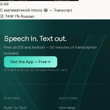
0:49
С математикой плохо 😂 — Transcript
74
1
Russian
Speech in. Text out.
Free on iOS and Android — 30 minutes of transcription
included.
Get the App — Free
iOS and Android. 30 minutes free, no card.
FEATURES
SOLUTIONS
Audio to Text
Interviews