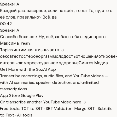
Speaker A
Каждый раз, наверное, если не врёт, то да. То, ну, это с
её слов, правильно? Всё, да.
00:42
Speaker A
Спасибо большое. Ну, всё, люблю тебя с единорого
Максима. Yeah.
Topics:
интимная жизнь
частота
секса
тестостерон
оргазм
молодость
отношения
открове
интервью
юмор
сексуальное здоровье
Синтез Медиа
Get More with the SozAI App
Transcribe recordings, audio files, and YouTube videos —
with AI summaries, speaker detection, and unlimited
transcriptions.
App Store
Google Play
Or transcribe another YouTube video here →
Free tools:
TXT to SRT
·
SRT Validator
·
Merge SRT
·
Subtitle
to Text
·
All tools