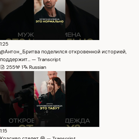
1:25
@Антон_Бритва поделился откровенной историей,
поддержит… — Transcript
255
1
Russian
1:15
Красиво стелет 😁 — Transcript