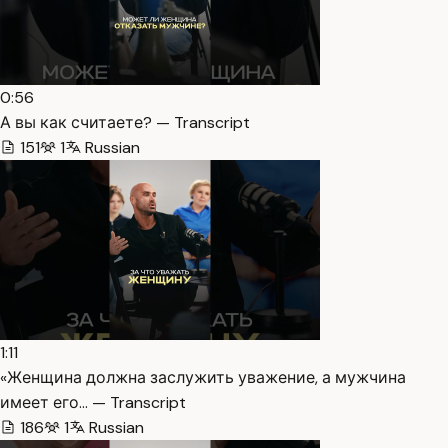
0:56
А вы как считаете? — Transcript
151
1
Russian
1:11
«Женщина должна заслужить уважение, а мужчина
имеет его… — Transcript
186
1
Russian