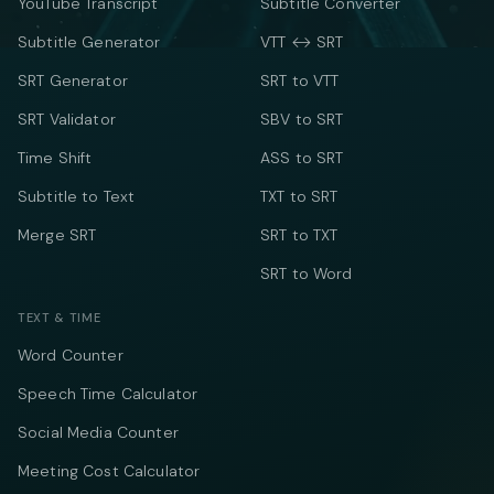
YouTube Transcript
Subtitle Converter
Subtitle Generator
VTT ↔ SRT
SRT Generator
SRT to VTT
SRT Validator
SBV to SRT
Time Shift
ASS to SRT
Subtitle to Text
TXT to SRT
Merge SRT
SRT to TXT
SRT to Word
TEXT & TIME
Word Counter
Speech Time Calculator
Social Media Counter
Meeting Cost Calculator