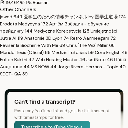
19,464
1
Russian
Other Channels
jawed
649
医学生のための情報チャンネル by 医学生道場
174
Brodata Medycyna
172
Артём Звёздин - обучение
трейдингу
144
Medyczne Korepetycje
125
Umiejętności
Jutra AI
119
Anatomie 3D Lyon
74
Retro Aanmeegam
72
Réviser la Biochimie With Me
69
Chris 'The Wiz' Miller
68
Mundo Tesis (Oficial)
66
Medizin Tutorials
59
Core English
48
Full on Bakthi
47
Web Hosting Master
46
JustNote
46
Паша
Андропов
44
MS NOW
44
Jorge Rivera-Herrans - Topic
40
SDET- QA
39
Can't find a transcript?
Paste any YouTube link and get the full transcript
with timestamps for free.
Transcribe a YouTube Video