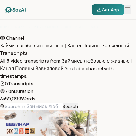
Get App
HOME
/
TRANSCRIPTS
/
ЗАЙМИСЬ ЛЮБОВЬЮ С ЖИЗНЬЮ | КАНАЛ ПОЛИНЫ ЗАВЬЯЛОВОЙ
Channel
Займись любовью с жизнью | Канал Полины Завьяловой —
Transcripts
All 5 video transcripts from Займись любовью с жизнью |
Канал Полины Завьяловой YouTube channel with
timestamps.
5
Transcripts
7.8h
Duration
59,099
Words
Search