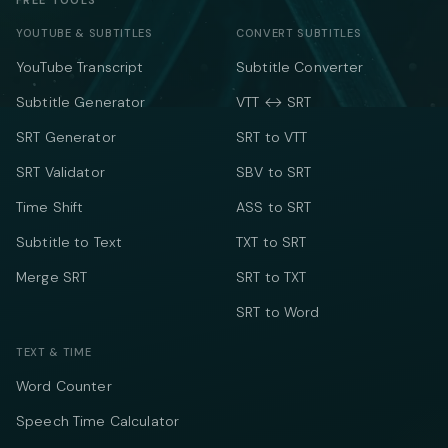
FREE TOOLS
YOUTUBE & SUBTITLES
CONVERT SUBTITLES
YouTube Transcript
Subtitle Converter
Subtitle Generator
VTT ↔ SRT
SRT Generator
SRT to VTT
SRT Validator
SBV to SRT
Time Shift
ASS to SRT
Subtitle to Text
TXT to SRT
Merge SRT
SRT to TXT
SRT to Word
TEXT & TIME
Word Counter
Speech Time Calculator