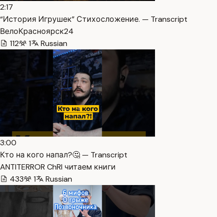
2:17
“История Игрушек” Стихосложение. — Transcript
ВелоКрасноярск24
112
1
Russian
3:00
Кто на кого напал?🤔 — Transcript
ANTITERROR ChRI читаем книги
433
1
Russian