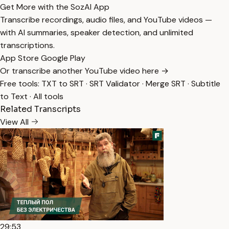
Get More with the SozAI App
Transcribe recordings, audio files, and YouTube videos —
with AI summaries, speaker detection, and unlimited
transcriptions.
App Store
Google Play
Or transcribe another YouTube video here →
Free tools:
TXT to SRT
·
SRT Validator
·
Merge SRT
·
Subtitle
to Text
·
All tools
Related Transcripts
View All
29:53