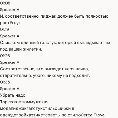
01:08
Speaker A
И, соответственно, пиджак должен быть полностью
растёгнут.
01:19
Speaker A
Слишком длинный галстук, который выглядывает из-
под вашей жилетки.
01:26
Speaker A
Соответственно, это выглядит неряшливо,
отвратительно, убого, никому не подходит.
01:35
Speaker A
Убрать надо.
Topics:
костюм
мужская
мода
пиджак
галстук
стиль
ошибки в
одежде
тройка
этикет
советы по стилю
Cerca Trova