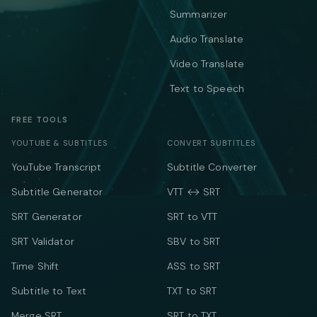
Summarizer
Audio Translate
Video Translate
Text to Speech
FREE TOOLS
YOUTUBE & SUBTITLES
CONVERT SUBTITLES
YouTube Transcript
Subtitle Converter
Subtitle Generator
VTT ↔ SRT
SRT Generator
SRT to VTT
SRT Validator
SBV to SRT
Time Shift
ASS to SRT
Subtitle to Text
TXT to SRT
Merge SRT
SRT to TXT