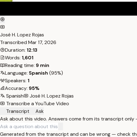
José H. Lopez Rojas
Transcribed
Mar 17, 2026
Duration:
12:13
Words:
1,601
Reading time:
9 min
Language:
Spanish
(95%)
Speakers:
1
Accuracy:
95%
Spanish
José H. Lopez Rojas
Transcribe a YouTube Video
Transcript
Ask
Ask about this video. Answers come from its transcript only
Generated from the transcript and can be wrong — check th